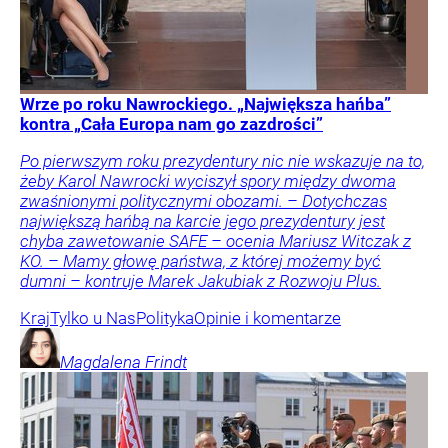
Wrze po roku Nawrockiego. „Największa hańba”
kontra „Cała Europa nam go zazdrości”
Po pierwszym roku prezydentury nic nie wskazuje na to,
żeby Karol Nawrocki wyciszył spory między dwoma
zwaśnionymi politycznymi obozami. – Dotychczas
największą hańbą na karcie jego prezydentury jest
chyba zawetowanie SAFE – ocenia Mariusz Witczak z
KO. – Mamy głowę państwa, z której możemy być
dumni – kontruje Marek Jakubiak z Rozwoju Plus.
Kraj
Tylko u Nas
Polityka
Opinie i komentarze
Magdalena
Frindt