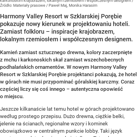
karkonoskim krajobrazem, lokalnym rzemiosłem i współczesnym designem
/
Źródło:
Materiały prasowe
/
Paweł Maj, Monika Harasim
Harmony Valley Resort w Szklarskiej Porębie
pokazuje nowy kierunek w projektowaniu hoteli.
Zamiast folkloru – inspiracje krajobrazem,
lokalnym rzemiosłem i współczesnym designem.
Kamień zamiast sztucznego drewna, kolory zaczerpnięte
z mchu i karkonoskich skał zamiast wszechobecnych
podhalańskich ornamentów. W nowym Harmony Valley
Resort w Szklarskiej Porębie projektanci pokazują, że hotel
w górach nie musi przypominać góralskiej karczmy. Coraz
częściej liczy się coś innego – autentyczna opowieść
o miejscu.
Jeszcze kilkanaście lat temu hotel w górach projektowano
według prostego przepisu. Dużo drewna, ciężkie belki,
jelenie na ścianach, regionalne wzory i kominek
obowiązkowo w centralnym punkcie lobby. Taki język