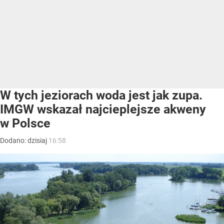
W tych jeziorach woda jest jak zupa.
IMGW wskazał najcieplejsze akweny
w Polsce
Dodano:
dzisiaj
16:58