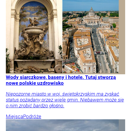
Wody siarczkowe, baseny i hotele. Tutaj stworzą
nowe polskie uzdrowisko
Niepozorne miasto w woj. świętokrzyskim ma zyskać
status pożądany przez wiele gmin. Niebawem może się
o nim zrobić bardzo głośno.
Miejsca
Podróże