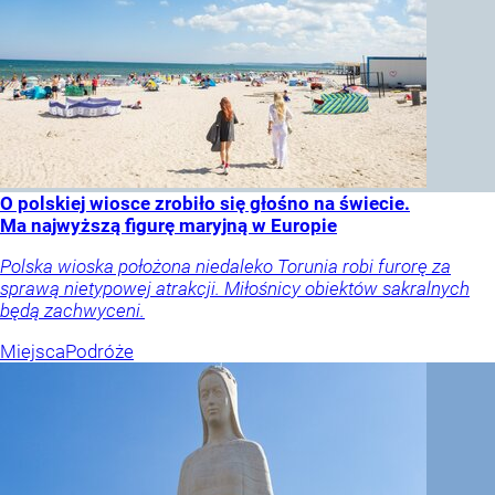
O polskiej wiosce zrobiło się głośno na świecie.
Ma najwyższą figurę maryjną w Europie
Polska wioska położona niedaleko Torunia robi furorę za
sprawą nietypowej atrakcji. Miłośnicy obiektów sakralnych
będą zachwyceni.
Miejsca
Podróże