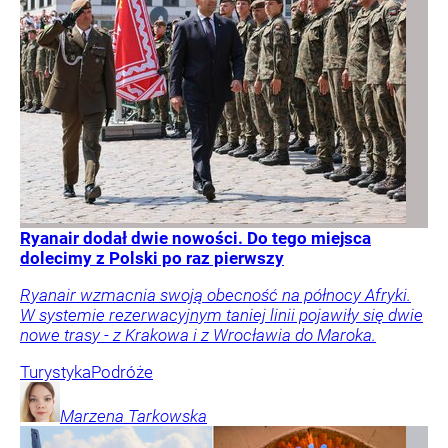
Ryanair dodał dwie nowości. Do tego miejsca
dolecimy z Polski po raz pierwszy
Ryanair wzmacnia swoją obecność na północy Afryki.
W systemie rezerwacyjnym taniej linii pojawiły się dwie
nowe trasy - z Krakowa i z Wrocławia do Maroka.
Turystyka
Podróże
Marzena
Tarkowska