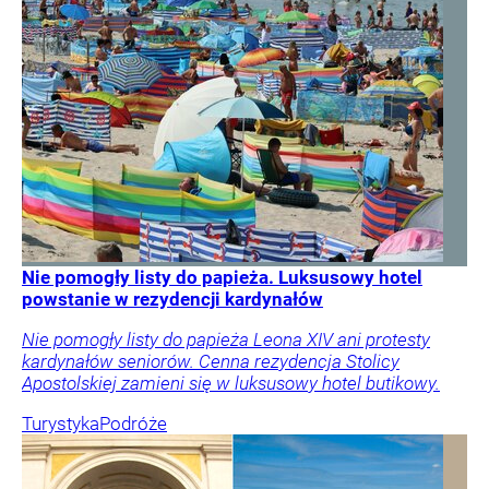
Nie pomogły listy do papieża. Luksusowy hotel
powstanie w rezydencji kardynałów
Nie pomogły listy do papieża Leona XIV ani protesty
kardynałów seniorów. Cenna rezydencja Stolicy
Apostolskiej zamieni się w luksusowy hotel butikowy.
Turystyka
Podróże