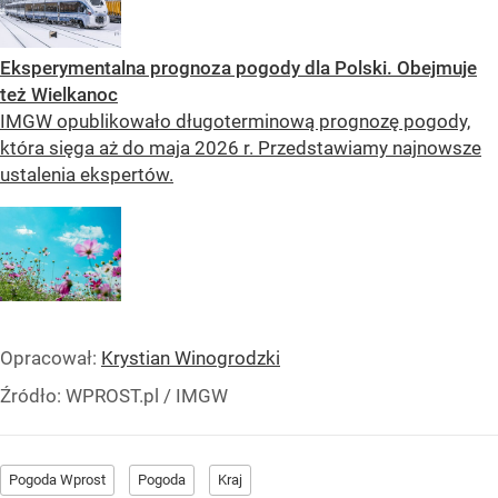
Eksperymentalna prognoza pogody dla Polski. Obejmuje
też Wielkanoc
IMGW opublikowało długoterminową prognozę pogody,
która sięga aż do maja 2026 r. Przedstawiamy najnowsze
ustalenia ekspertów.
Opracował:
Krystian Winogrodzki
Źródło:
WPROST.pl
/
IMGW
Pogoda Wprost
Pogoda
Kraj