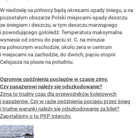
W niedzielę na północy będą okresami opady śniegu, a na
pozostałym obszarze Polski miejscami opady deszczu
ze śniegiem i deszczu, w tym deszczu marznącego
i powodującego gołoledź. Temperatura maksymalna
wyniesie od ośmiu do pięciu st. C. na minusie
na północnym wschodzie, około zera w centrum
i miejscami na zachodzie, do dwóch, pięciu stopni
Celsjusza na plusie na południu.
Ogromne opóźnienia pociągów w czasie zimy.
Czy pasażerowi należy się odszkodowanie?
Zima to trudny czas dla przewoźników kolejowych
i pasażerów. Czy w razie opóźnienia pociągu przez śnieg
i trudne warunki należy się odszkodowanie za bilet?
Zapytaliśmy o to PKP Intercity.