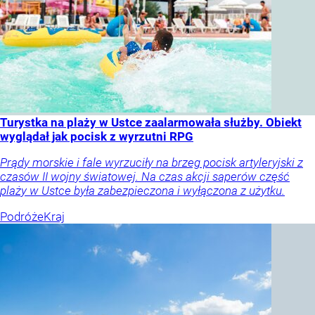
Turystka na plaży w Ustce zaalarmowała służby. Obiekt
wyglądał jak pocisk z wyrzutni RPG
Prądy morskie i fale wyrzuciły na brzeg pocisk artyleryjski z
czasów II wojny światowej. Na czas akcji saperów część
plaży w Ustce była zabezpieczona i wyłączona z użytku.
Podróże
Kraj