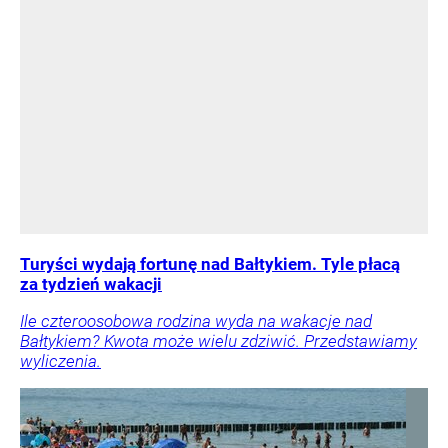
Turyści wydają fortunę nad Bałtykiem. Tyle płacą
za tydzień wakacji
Ile czteroosobowa rodzina wyda na wakacje nad
Bałtykiem? Kwota może wielu zdziwić. Przedstawiamy
wyliczenia.