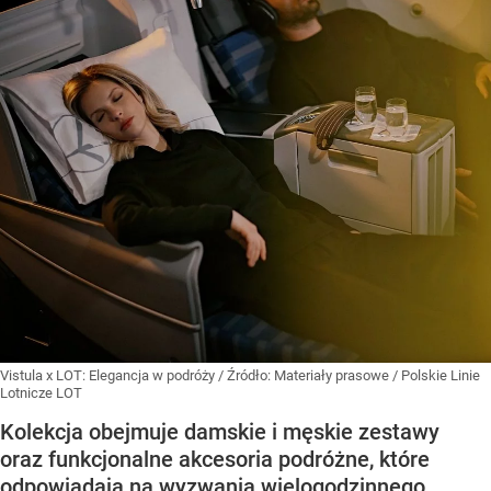
Vistula x LOT: Elegancja w podróży
/ Źródło:
Materiały prasowe
/
Polskie Linie
Lotnicze LOT
Kolekcja obejmuje damskie i męskie zestawy
oraz funkcjonalne akcesoria podróżne, które
odpowiadają na wyzwania wielogodzinnego