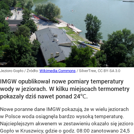
Jezioro Gopło
/ Źródło:
Wikimedia Commons
/
SilverTree, CC BY-SA 3.0
IMGW opublikował nowe pomiary temperatury
wody w jeziorach. W kilku miejscach termometry
pokazały dziś nawet ponad 24℃.
Nowe poranne dane IMGW pokazują, że w wielu jeziorach
w Polsce woda osiągnęła bardzo wysoką temperaturę.
Najcieplejszym akwenem w zestawieniu okazało się
jezioro
Gopło w Kruszwicy
, gdzie o godz. 08:00 zanotowano
24,5