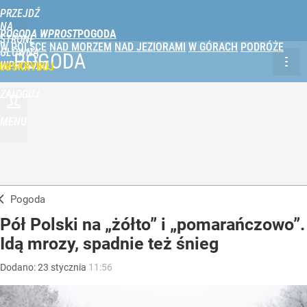
PRZEJDŹ
NA
POGODA WPROST
STRONĘ
W POLSCE
NAD MORZEM
NAD JEZIORAMI
W GÓRACH
PODRÓŻE
GŁÓWNĄ
POGODA
WPROST.PL
UBSKRYBUJ
ZALOGUJ
MENU
Pogoda
Pół Polski na „żółto” i „pomarańczowo”.
Idą mrozy, spadnie też śnieg
Dodano:
23
stycznia
11:56