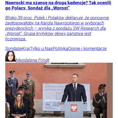
Nawrocki ma szansę na drugą kadencję? Tak ocenili
go Polacy. Sondaż dla „Wprost”
Blisko 39 proc. Polek i Polaków deklaruje, że ponownie
zagłosowałoby na Karola Nawrockiego w wyborach
prezydenckich – wynika z sondażu SW Research dla
„Wprost”. Grupa krytyków głowy państwa jest
liczniejsza.
Sondaże
Kraj
Tylko u Nas
Polityka
Opinie i komentarze
Magdalena
Frindt