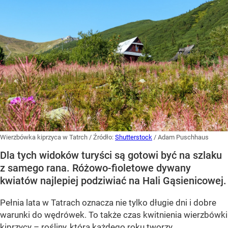
Wierzbówka kiprzyca w Tatrch
/ Źródło:
Shutterstock
/
Adam Puschhaus
Dla tych widoków turyści są gotowi być na szlaku
z samego rana. Różowo-fioletowe dywany
kwiatów najlepiej podziwiać na Hali Gąsienicowej.
Pełnia lata w Tatrach oznacza nie tylko długie dni i dobre
warunki do wędrówek. To także czas kwitnienia wierzbówki
kiprzycy – rośliny, która każdego roku tworzy