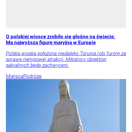
O polskiej wiosce zrobiło się głośno na świecie.
Ma najwyższą figurę maryjną w Europie
Polska wioska położona niedaleko Torunia robi furorę za
sprawą nietypowej atrakcji. Miłośnicy obiektów
sakralnych będą zachwyceni.
Miejsca
Podróże