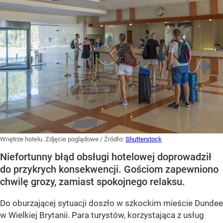
Wnętrze hotelu. Zdjęcie poglądowe
/ Źródło:
Shutterstock
Niefortunny błąd obsługi hotelowej doprowadził
do przykrych konsekwencji. Gościom zapewniono
chwilę grozy, zamiast spokojnego relaksu.
Do oburzającej sytuacji doszło w szkockim mieście Dundee
w Wielkiej Brytanii. Para turystów, korzystająca z usług