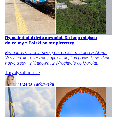
Ryanair dodał dwie nowości. Do tego miejsca
dolecimy z Polski po raz pierwszy
Ryanair wzmacnia swoją obecność na północy Afryki.
W systemie rezerwacyjnym taniej linii pojawiły się dwie
nowe trasy - z Krakowa i z Wrocławia do Maroka.
Turystyka
Podróże
Marzena
Tarkowska