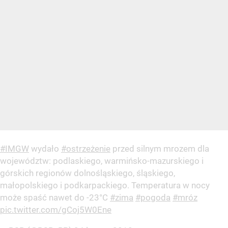
#IMGW
wydało
#ostrzeżenie
przed silnym mrozem dla
województw: podlaskiego, warmińsko-mazurskiego i
górskich regionów dolnośląskiego, śląskiego,
małopolskiego i podkarpackiego. Temperatura w nocy
może spaść nawet do -23°C
#zima
#pogoda
#mróz
pic.twitter.com/gCoj5W0Ene