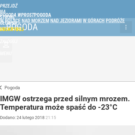
PRZEJDŹ
NA
POGODA WPROST
STRONĘ
W POLSCE
NAD MORZEM
NAD JEZIORAMI
W GÓRACH
PODRÓŻE
GŁÓWNĄ
POGODA
WPROST.PL
UBSKRYBUJ
ZALOGUJ
MENU
Pogoda
IMGW ostrzega przed silnym mrozem.
Temperatura może spaść do -23°C
Dodano:
24
lutego
2018
21:15