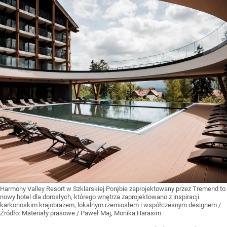
Harmony Valley Resort w Szklarskiej Porębie zaprojektowany przez Tremend to
nowy hotel dla dorosłych, którego wnętrza zaprojektowano z inspiracji
karkonoskim krajobrazem, lokalnym rzemiosłem i współczesnym designem
/
Źródło:
Materiały prasowe
/
Paweł Maj, Monika Harasim