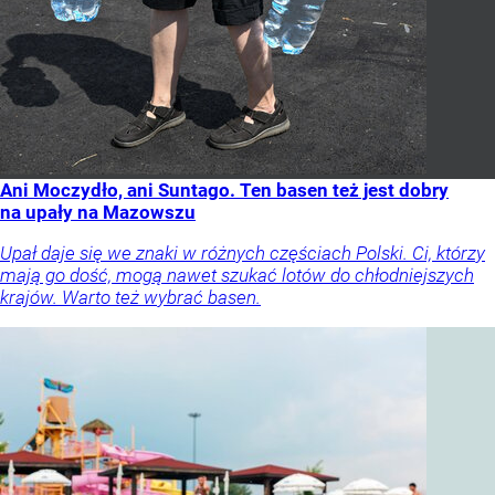
Ani Moczydło, ani Suntago. Ten basen też jest dobry
na upały na Mazowszu
Upał daje się we znaki w różnych częściach Polski. Ci, którzy
mają go dość, mogą nawet szukać lotów do chłodniejszych
krajów. Warto też wybrać basen.