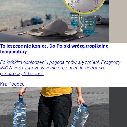
To jeszcze nie koniec. Do Polski wrócą tropikalne
temperatury
Po krótkim ochłodzeniu pogoda znów się zmieni. Prognozy
IMGW wskazują, że w wielu regionach temperatura
przekroczy 30 stopni.
Kraj
Pogoda