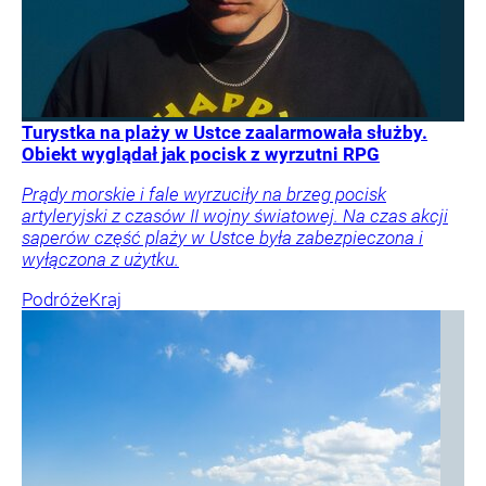
Turystka na plaży w Ustce zaalarmowała służby.
Obiekt wyglądał jak pocisk z wyrzutni RPG
Prądy morskie i fale wyrzuciły na brzeg pocisk
artyleryjski z czasów II wojny światowej. Na czas akcji
saperów część plaży w Ustce była zabezpieczona i
wyłączona z użytku.
Podróże
Kraj