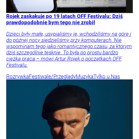
Rojek zaskakuje po 19 latach OFF Festivalu: Dziś
prawdopodobnie bym tego nie zrobił
Dzieci były małe, usypialiśmy je, wchodziliśmy na górę i
do późnej nocy siedzieliśmy przy komputerach. Nie
wspominam tego jako romantycznego czasu, za którym
dziś szczególnie tęsknię. To była po prostu bardzo
ciężka praca – mówi Artur Rojek o początkach OFF
Festivalu.
Rozrywka
Festiwale/Przeglądy
Muzyka
Tylko u Nas