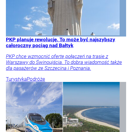
PKP planuje rewolucję. To może być najszybszy
całoroczny pociąg nad Bałtyk
PKP chce wzmocnić ofertę połączeń na trasie z
Warszawy do Świnoujścia. To dobra wiadomość także
dla pasażerów ze Szczecina i Poznania.
Turystyka
Podróże