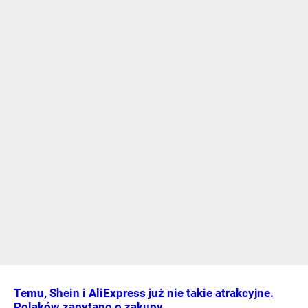
Temu, Shein i AliExpress już nie takie atrakcyjne.
Polaków zapytano o zakupy