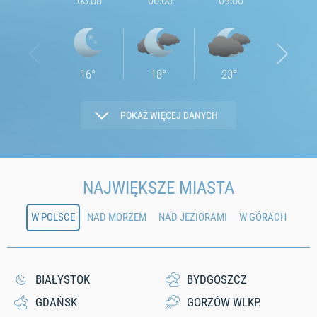
03:00
06:00
09:00
12:00
16
°
18
°
23
°
32
°
POKAŻ WIĘCEJ DANYCH
2.89
4.2
4.22
4.87
NAJWIĘKSZE MIASTA
W POLSCE
NAD MORZEM
NAD JEZIORAMI
W GÓRACH
74
67
46
24
0
0
0
0
BIAŁYSTOK
BYDGOSZCZ
GDAŃSK
GORZÓW