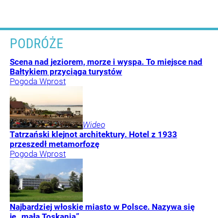
PODRÓŻE
Scena nad jeziorem, morze i wyspa. To miejsce nad
Bałtykiem przyciąga turystów
Pogoda Wprost
Wideo
Tatrzański klejnot architektury. Hotel z 1933
przeszedł metamorfozę
Pogoda Wprost
Najbardziej włoskie miasto w Polsce. Nazywa się
je „małą Toskanią”