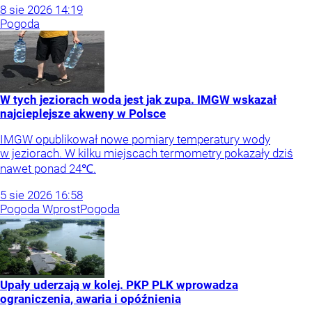
8
sie
2026
14:19
Pogoda
W tych jeziorach woda jest jak zupa. IMGW wskazał
najcieplejsze akweny w Polsce
IMGW opublikował nowe pomiary temperatury wody
w jeziorach. W kilku miejscach termometry pokazały dziś
nawet ponad 24℃.
5
sie
2026
16:58
Pogoda Wprost
Pogoda
Upały uderzają w kolej. PKP PLK wprowadza
ograniczenia, awaria i opóźnienia