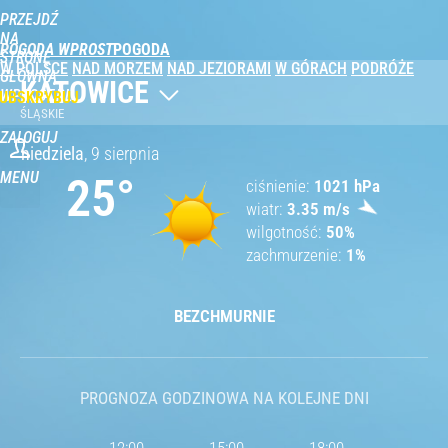
PRZEJDŹ
NA
POGODA WPROST
STRONĘ
W POLSCE
NAD MORZEM
NAD JEZIORAMI
W GÓRACH
PODRÓŻE
GŁÓWNĄ
KATOWICE
WPROST.PL
UBSKRYBUJ
ŚLĄSKIE
ZALOGUJ
niedziela
,
9 sierpnia
MENU
25
°
ciśnienie
1021
hPa
wiatr
3.35
m/s
wilgotność
50
%
zachmurzenie
1
%
BEZCHMURNIE