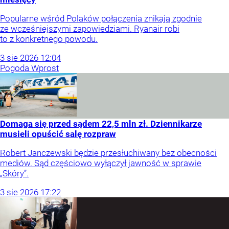
Popularne wśród Polaków połączenia znikają zgodnie
ze wcześniejszymi zapowiedziami. Ryanair robi
to z konkretnego powodu.
3
sie
2026
12:04
Pogoda Wprost
Domaga się przed sądem 22,5 mln zł. Dziennikarze
musieli opuścić salę rozpraw
Robert Janczewski będzie przesłuchiwany bez obecności
mediów. Sąd częściowo wyłączył jawność w sprawie
„Skóry”.
3
sie
2026
17:22