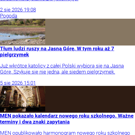
2
sie
2026
19:08
Pogoda
Tłum ludzi ruszy na Jasną Górę. W tym roku aż 7
pielgrzymek
Już wkrótce katolicy z całej Polski wybiorą się na Jasną
Górę. Szykuje się nie jedna, ale siedem pielgrzymek.
5
sie
2026
15:01
MEN pokazało kalendarz nowego roku szkolnego. Ważne
terminy i dwa znaki zapytania
MEN opublikowało harmonogram nowego roku szkolnego