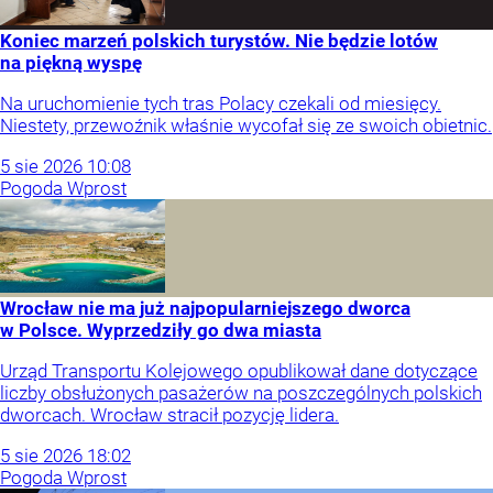
Koniec marzeń polskich turystów. Nie będzie lotów
na piękną wyspę
Na uruchomienie tych tras Polacy czekali od miesięcy.
Niestety, przewoźnik właśnie wycofał się ze swoich obietnic.
5
sie
2026
10:08
Pogoda Wprost
Wrocław nie ma już najpopularniejszego dworca
w Polsce. Wyprzedziły go dwa miasta
Urząd Transportu Kolejowego opublikował dane dotyczące
liczby obsłużonych pasażerów na poszczególnych polskich
dworcach. Wrocław stracił pozycję lidera.
5
sie
2026
18:02
Pogoda Wprost