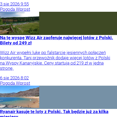
3
sie
2026
9:55
Pogoda Wprost
Na tę wyspę Wizz Air zaoferuje najwięcej lotów z Polski.
Bilety od 249 zł
Wizz Air wypełni lukę po falstarcie jesiennych połączeń
konkurenta. Tani przewoźnik dodaje więcej lotów z Polski
na Wyspy Kanaryjskie. Ceny startują od 219 zł w jedną
stronę.
6
sie
2026
8:02
Pogoda Wprost
Ryanair kasuje te loty z Polski. Tak będzie już za kilka
miesięcy