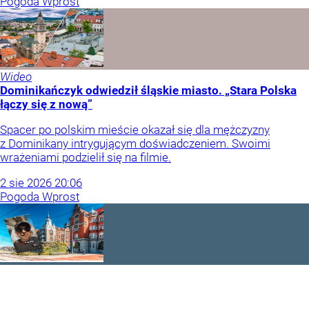
Pogoda Wprost
Wideo
Dominikańczyk odwiedził śląskie miasto. „Stara Polska
łączy się z nową”
Spacer po polskim mieście okazał się dla mężczyzny
z Dominikany intrygującym doświadczeniem. Swoimi
wrażeniami podzielił się na filmie.
2
sie
2026
20:06
Pogoda Wprost