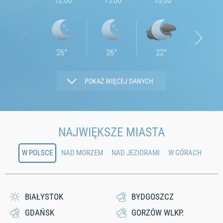
12:00
15:00
18:00
21:00
26
°
26
°
22
°
18
°
POKAŻ WIĘCEJ DANYCH
2.3
2.23
2.2
2.25
NAJWIĘKSZE MIASTA
W POLSCE
NAD MORZEM
NAD JEZIORAMI
W GÓRACH
46
40
52
53
0
0
0
0
BIAŁYSTOK
BYDGOSZCZ
GDAŃSK
GORZÓW