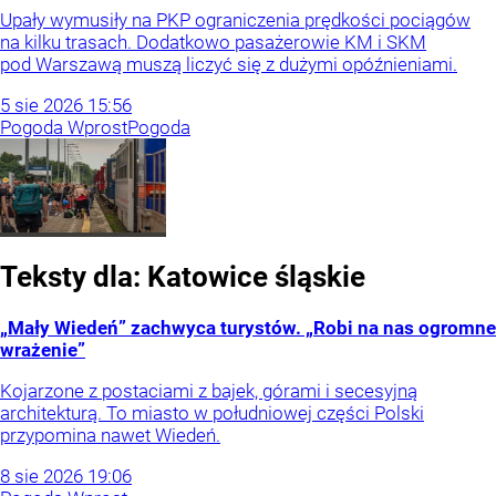
Upały wymusiły na PKP ograniczenia prędkości pociągów
na kilku trasach. Dodatkowo pasażerowie KM i SKM
pod Warszawą muszą liczyć się z dużymi opóźnieniami.
5
sie
2026
15:56
Pogoda Wprost
Pogoda
Teksty dla:
Katowice
śląskie
„Mały Wiedeń” zachwyca turystów. „Robi na nas ogromne
wrażenie”
Kojarzone z postaciami z bajek, górami i secesyjną
architekturą. To miasto w południowej części Polski
przypomina nawet Wiedeń.
8
sie
2026
19:06