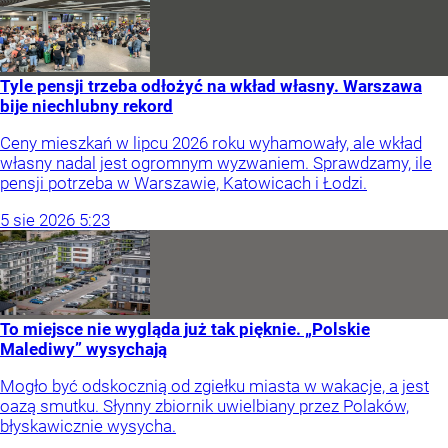
Tyle pensji trzeba odłożyć na wkład własny. Warszawa
bije niechlubny rekord
Ceny mieszkań w lipcu 2026 roku wyhamowały, ale wkład
własny nadal jest ogromnym wyzwaniem. Sprawdzamy, ile
pensji potrzeba w Warszawie, Katowicach i Łodzi.
5
sie
2026
5:23
To miejsce nie wygląda już tak pięknie. „Polskie
Malediwy” wysychają
Mogło być odskocznią od zgiełku miasta w wakacje, a jest
oazą smutku. Słynny zbiornik uwielbiany przez Polaków,
błyskawicznie wysycha.