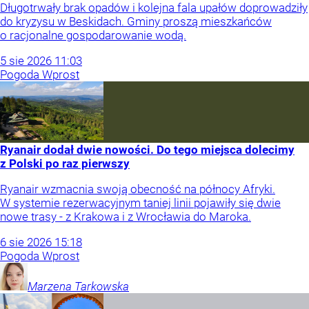
Długotrwały brak opadów i kolejna fala upałów doprowadziły
do kryzysu w Beskidach. Gminy proszą mieszkańców
o racjonalne gospodarowanie wodą.
5
sie
2026
11:03
Pogoda Wprost
Ryanair dodał dwie nowości. Do tego miejsca dolecimy
z Polski po raz pierwszy
Ryanair wzmacnia swoją obecność na północy Afryki.
W systemie rezerwacyjnym taniej linii pojawiły się dwie
nowe trasy - z Krakowa i z Wrocławia do Maroka.
6
sie
2026
15:18
Pogoda Wprost
Marzena
Tarkowska