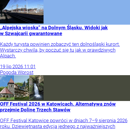
„Alpejska wioska” na Dolnym Śląsku. Widoki jak
w Szwajcarii gwarantowane
Każdy turysta powinien zobaczyć ten dolnośląski kurort.
Wystarczy chwila, by poczuć się tu jak w prawdziwych
Alpach.
19
lip
2026
11:01
Pogoda Wprost
OFF Festival 2026 w Katowicach. Alternatywa znów
przejmie Dolinę Trzech Stawów
OFF Festival Katowice powróci w dniach 7–9 sierpnia 2026
roku. Dziewiętnasta edycja jednego z najważniejszych