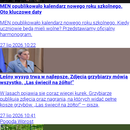
MEN opublikowało kalendarz nowego roku szkolnego.
Oto kluczowe daty
MEN opublikowało kalendarz nowego roku szkolnego. Kiedy
uczniowie będą mieli wolne? Przedstawiamy oficjalny
harmonogram.
27
lip
2026
10:22
Leśny wysyp trwa w najlepsze. Zdjęcia grzybiarzy mówią
wszystko. „Las świecił na żółto!”
W lasach pojawia się coraz więcej kurek. Grzybiarze
publikują zdjęcia oraz nagrania, na których widać pełne
kosze grzybów. „Las świecił na żółto!” — piszą.
27
lip
2026
10:41
Pogoda Wprost