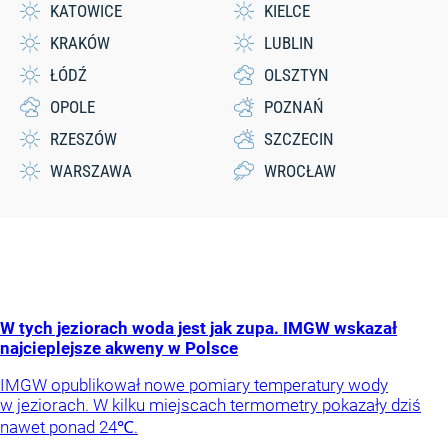
KATOWICE
KIELCE
KRAKÓW
LUBLIN
ŁÓDŹ
OLSZTYN
OPOLE
POZNAŃ
RZESZÓW
SZCZECIN
WARSZAWA
WROCŁAW
W tych jeziorach woda jest jak zupa. IMGW wskazał
najcieplejsze akweny w Polsce
IMGW opublikował nowe pomiary temperatury wody
w jeziorach. W kilku miejscach termometry pokazały dziś
nawet ponad 24℃.