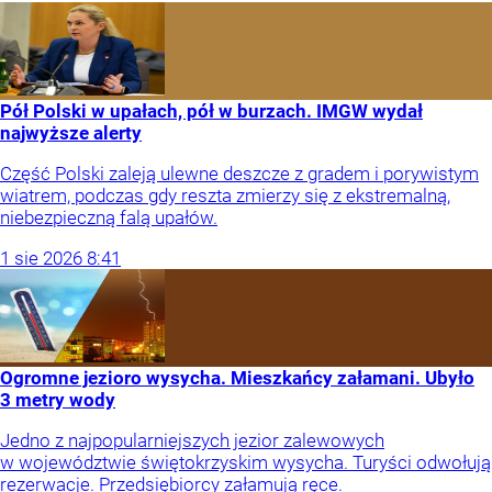
Pół Polski w upałach, pół w burzach. IMGW wydał
najwyższe alerty
Część Polski zaleją ulewne deszcze z gradem i porywistym
wiatrem, podczas gdy reszta zmierzy się z ekstremalną,
niebezpieczną falą upałów.
1
sie
2026
8:41
Ogromne jezioro wysycha. Mieszkańcy załamani. Ubyło
3 metry wody
Jedno z najpopularniejszych jezior zalewowych
w województwie świętokrzyskim wysycha. Turyści odwołują
rezerwacje. Przedsiębiorcy załamują ręce.