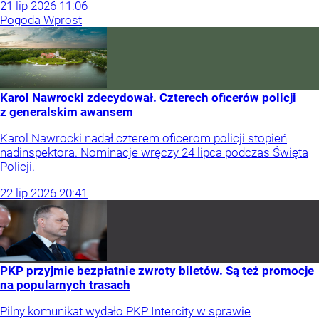
21
lip
2026
11:06
Pogoda Wprost
Karol Nawrocki zdecydował. Czterech oficerów policji
z generalskim awansem
Karol Nawrocki nadał czterem oficerom policji stopień
nadinspektora. Nominacje wręczy 24 lipca podczas Święta
Policji.
22
lip
2026
20:41
PKP przyjmie bezpłatnie zwroty biletów. Są też promocje
na popularnych trasach
Pilny komunikat wydało PKP Intercity w sprawie