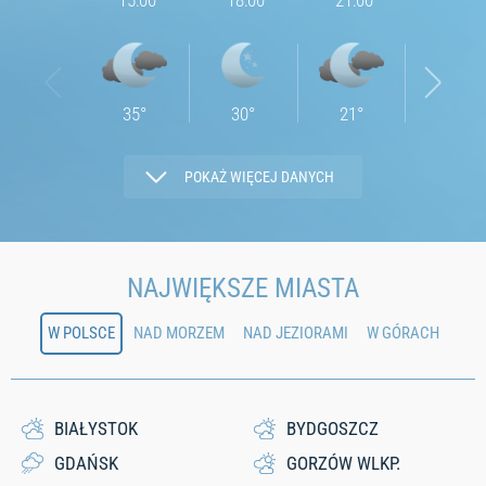
15:00
18:00
21:00
jutro
jutro
35
°
30
°
21
°
18
°
POKAŻ WIĘCEJ DANYCH
4.38
5.87
1.25
2.9
NAJWIĘKSZE MIASTA
W POLSCE
NAD MORZEM
NAD JEZIORAMI
W GÓRACH
28
44
66
86
0
0
0
0.66
BIAŁYSTOK
BYDGOSZCZ
GDAŃSK
GORZÓW