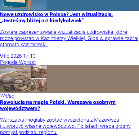
Nowe uzdrowisko w Polsce? Jest wizualizacja.
„Jesteśmy bliżej niż kiedykolwiek”
Została zaprezentowana wizualizacja uzdrowiska, które
może powstać w Kazimierzy Wielkiej. Głos w sprawie zabrał
starosta kazimierski.
9
lip
2026
17:10
Pogoda Wprost
Wideo
Rewolucja na mapie Polski. Warszawa osobnym
województwem?
Warszawa mogłaby zostać wydzielona z Mazowsza
i utworzyć własne województwo. Po latach wraca głośny
pomysł podziału regionu.