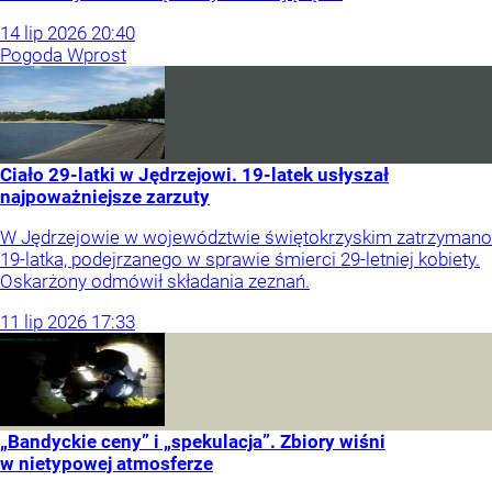
14
lip
2026
20:40
Pogoda Wprost
Ciało 29-latki w Jędrzejowi. 19-latek usłyszał
najpoważniejsze zarzuty
W Jędrzejowie w województwie świętokrzyskim zatrzymano
19-latka, podejrzanego w sprawie śmierci 29-letniej kobiety.
Oskarżony odmówił składania zeznań.
11
lip
2026
17:33
„Bandyckie ceny” i „spekulacja”. Zbiory wiśni
w nietypowej atmosferze