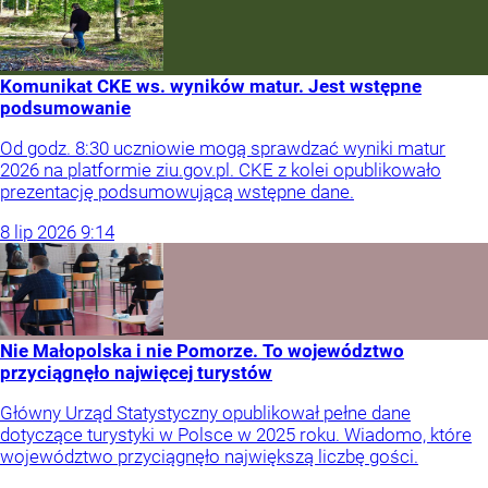
Komunikat CKE ws. wyników matur. Jest wstępne
podsumowanie
Od godz. 8:30 uczniowie mogą sprawdzać wyniki matur
2026 na platformie ziu.gov.pl. CKE z kolei opublikowało
prezentację podsumowującą wstępne dane.
8
lip
2026
9:14
Nie Małopolska i nie Pomorze. To województwo
przyciągnęło najwięcej turystów
Główny Urząd Statystyczny opublikował pełne dane
dotyczące turystyki w Polsce w 2025 roku. Wiadomo, które
województwo przyciągnęło największą liczbę gości.