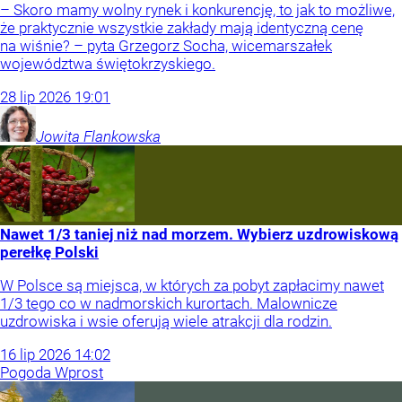
– Skoro mamy wolny rynek i konkurencję, to jak to możliwe,
że praktycznie wszystkie zakłady mają identyczną cenę
na wiśnie? – pyta Grzegorz Socha, wicemarszałek
województwa świętokrzyskiego.
28
lip
2026
19:01
Jowita
Flankowska
Nawet 1/3 taniej niż nad morzem. Wybierz uzdrowiskową
perełkę Polski
W Polsce są miejsca, w których za pobyt zapłacimy nawet
1/3 tego co w nadmorskich kurortach. Malownicze
uzdrowiska i wsie oferują wiele atrakcji dla rodzin.
16
lip
2026
14:02
Pogoda Wprost