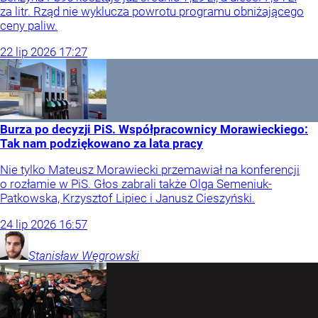
za litr. Rząd nie wyklucza powrotu programu obniżającego
ceny paliw.
22
lip
2026
17:27
Burza po decyzji PiS. Współpracownicy Morawieckiego:
Tak nam podziękowano za lata pracy
Nie tylko Mateusz Morawiecki przemawiał na konferencji
o rozłamie w PiS. Głos zabrali także Olga Semeniuk-
Patkowska, Krzysztof Lipiec i Janusz Cieszyński.
24
lip
2026
16:57
Stanisław
Węgrowski