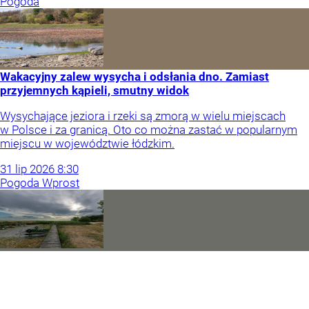
Pogoda
Wakacyjny zalew wysycha i odsłania dno. Zamiast
przyjemnych kąpieli, smutny widok
Wysychające jeziora i rzeki są zmorą w wielu miejscach
w Polsce i za granicą. Oto co można zastać w popularnym
miejscu w województwie łódzkim.
31
lip
2026
8:30
Pogoda Wprost