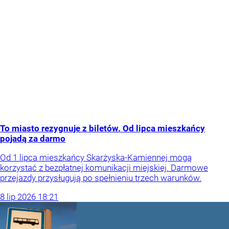
To miasto rezygnuje z biletów. Od lipca mieszkańcy
pojadą za darmo
Od 1 lipca mieszkańcy Skarżyska-Kamiennej mogą
korzystać z bezpłatnej komunikacji miejskiej. Darmowe
przejazdy przysługują po spełnieniu trzech warunków.
8
lip
2026
18:21