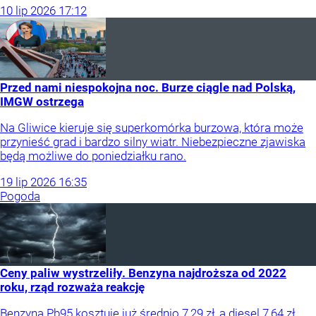
10
lip
2026
17:12
Przed nami niespokojna noc. Burze ciągle nad Polską,
IMGW ostrzega
Na Gliwice kieruje się superkomórka burzowa, która może
przynieść grad i bardzo silny wiatr. Niebezpieczne zjawiska
będą możliwe do poniedziałku rano.
19
lip
2026
16:35
Pogoda
Ceny paliw wystrzeliły. Benzyna najdroższa od 2022
roku, rząd rozważa reakcję
Benzyna Pb95 kosztuje już średnio 7,29 zł, a diesel 7,64 zł