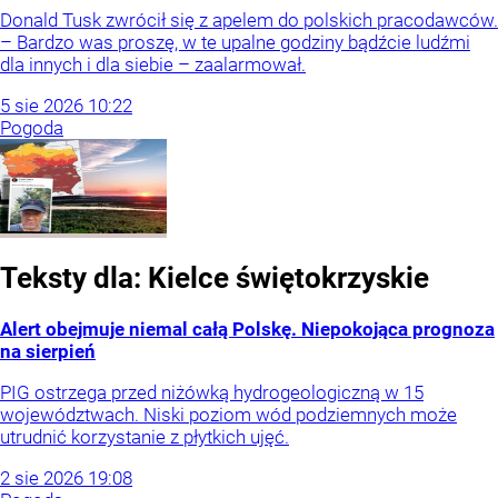
Donald Tusk zwrócił się z apelem do polskich pracodawców.
– Bardzo was proszę, w te upalne godziny bądźcie ludźmi
dla innych i dla siebie – zaalarmował.
5
sie
2026
10:22
Pogoda
Teksty dla:
Kielce
świętokrzyskie
Alert obejmuje niemal całą Polskę. Niepokojąca prognoza
na sierpień
PIG ostrzega przed niżówką hydrogeologiczną w 15
województwach. Niski poziom wód podziemnych może
utrudnić korzystanie z płytkich ujęć.
2
sie
2026
19:08