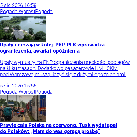
5
sie
2026
16:58
Pogoda Wprost
Pogoda
Upały uderzają w kolej. PKP PLK wprowadza
ograniczenia, awaria i opóźnienia
Upały wymusiły na PKP ograniczenia prędkości pociągów
na kilku trasach. Dodatkowo pasażerowie KM i SKM
pod Warszawą muszą liczyć się z dużymi opóźnieniami.
5
sie
2026
15:56
Pogoda Wprost
Pogoda
Prawie cała Polska na czerwono. Tusk wydał apel
do Polaków: „Mam do was gorącą prośbę”