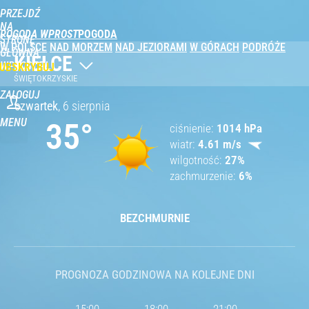
PRZEJDŹ
NA
POGODA WPROST
STRONĘ
W POLSCE
NAD MORZEM
NAD JEZIORAMI
W GÓRACH
PODRÓŻE
GŁÓWNĄ
KIELCE
WPROST.PL
UBSKRYBUJ
ŚWIĘTOKRZYSKIE
ZALOGUJ
czwartek
,
6 sierpnia
MENU
35
°
ciśnienie
1014
hPa
wiatr
4.61
m/s
wilgotność
27
%
zachmurzenie
6
%
BEZCHMURNIE