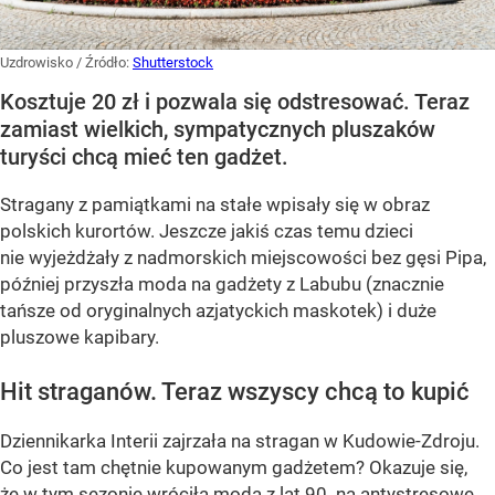
Uzdrowisko
/ Źródło:
Shutterstock
Kosztuje 20 zł i pozwala się odstresować. Teraz
zamiast wielkich, sympatycznych pluszaków
turyści chcą mieć ten gadżet.
Stragany z pamiątkami na stałe wpisały się w obraz
polskich kurortów. Jeszcze jakiś czas temu dzieci
nie wyjeżdżały z nadmorskich miejscowości bez gęsi Pipa,
później przyszła moda na gadżety z Labubu (znacznie
tańsze od oryginalnych azjatyckich maskotek) i duże
pluszowe kapibary.
Hit straganów. Teraz wszyscy chcą to kupić
Dziennikarka Interii zajrzała na stragan w Kudowie-Zdroju.
Co jest tam chętnie kupowanym gadżetem? Okazuje się,
że w tym sezonie wróciła moda z lat 90. na antystresowe