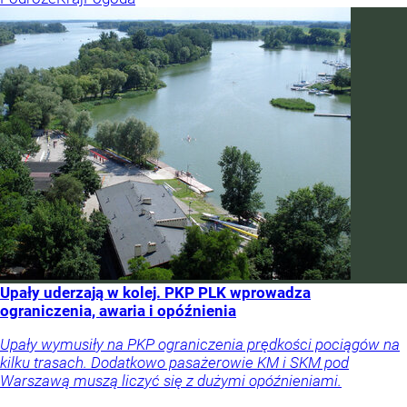
Upały uderzają w kolej. PKP PLK wprowadza
ograniczenia, awaria i opóźnienia
Upały wymusiły na PKP ograniczenia prędkości pociągów na
kilku trasach. Dodatkowo pasażerowie KM i SKM pod
Warszawą muszą liczyć się z dużymi opóźnieniami.