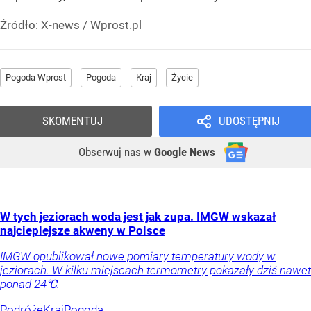
Źródło:
X-news
/
Wprost.pl
Pogoda Wprost
Pogoda
Kraj
Życie
SKOMENTUJ
UDOSTĘPNIJ
Obserwuj nas
w
Google News
W tych jeziorach woda jest jak zupa. IMGW wskazał
najcieplejsze akweny w Polsce
IMGW opublikował nowe pomiary temperatury wody w
jeziorach. W kilku miejscach termometry pokazały dziś nawet
ponad 24℃.
Podróże
Kraj
Pogoda