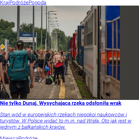
Kraj
Podróże
Pogoda
Nie tylko Dunaj. Wysychająca rzeka odsłoniła wrak
Stan wód w europejskich rzekach niepokoi naukowców i
turystów. W Polsce widać to m.in. nad Wisłą. Oto jak jest w
jednym z bałkańskich krajów.
Miejsca
Podróże