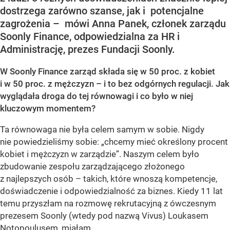
dostrzega zarówno szanse, jak i potencjalne
zagrożenia – mówi Anna Panek, członek zarządu
Soonly Finance, odpowiedzialna za HR i
Administrację, prezes Fundacji Soonly.
W Soonly Finance zarząd składa się w 50 proc. z kobiet
i w 50 proc. z mężczyzn – i to bez odgórnych regulacji. Jak
wyglądała droga do tej równowagi i co było w niej
kluczowym momentem?
Ta równowaga nie była celem samym w sobie. Nigdy
nie powiedzieliśmy sobie: „chcemy mieć określony procent
kobiet i mężczyzn w zarządzie”. Naszym celem było
zbudowanie zespołu zarządzającego złożonego
z najlepszych osób – takich, które wnoszą kompetencje,
doświadczenie i odpowiedzialność za biznes. Kiedy 11 lat
temu przyszłam na rozmowę rekrutacyjną z ówczesnym
prezesem Soonly (wtedy pod nazwą Vivus) Loukasem
Notopoulusem, miałam...