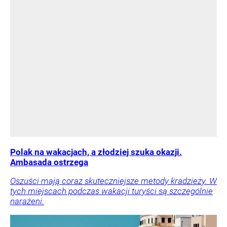
Polak na wakacjach, a złodziej szuka okazji.
Ambasada ostrzega
Oszuści mają coraz skuteczniejsze metody kradzieży. W
tych miejscach podczas wakacji turyści są szczególnie
narażeni.