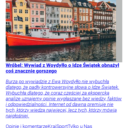
Wróbel: Wywiad z Woydyłło o Idze Świątek obnażył
coś znacznie gorszego
Burza po wywiadzie z Ewą Woydyłło nie wybuchła
dlatego, że padły kontrowersyjne słowa o Idze Świątek.
Wybuchła dlatego, że coraz częściej za ekspercką
analizę uznajemy opinie wygłaszane bez wiedzy, faktów
i odpowiedzialności. Internet od dawna premiuje nie
tych, którzy wiedzą najwięcej, lecz tych, którzy mówią
najgłośniej.
Opinie i komentarze
Kraj
Sport
Tylko u Nas