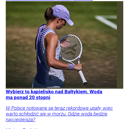
Wybierz to kąpielisko nad Bałtykiem. Woda
ma ponad 20 stopni
W Polsce notowane są teraz rekordowe upały, więc
warto schłodzić się w morzu. Gdzie woda będzie
najcieplejsza?