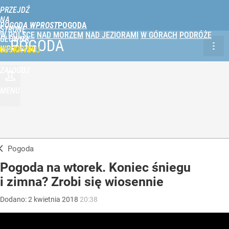
PRZEJDŹ
NA
POGODA WPROST
STRONĘ
W POLSCE
NAD MORZEM
NAD JEZIORAMI
W GÓRACH
PODRÓŻE
GŁÓWNĄ
POGODA
WPROST.PL
UBSKRYBUJ
ZALOGUJ
MENU
Pogoda
Pogoda na wtorek. Koniec śniegu
i zimna? Zrobi się wiosennie
Dodano:
2
kwietnia
2018
20:38