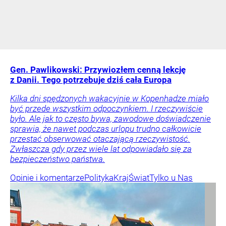
Gen. Pawlikowski: Przywiozłem cenną lekcję
z Danii. Tego potrzebuje dziś cała Europa
Kilka dni spędzonych wakacyjnie w Kopenhadze miało
być przede wszystkim odpoczynkiem. I rzeczywiście
było. Ale jak to często bywa, zawodowe doświadczenie
sprawia, że nawet podczas urlopu trudno całkowicie
przestać obserwować otaczającą rzeczywistość.
Zwłaszcza gdy przez wiele lat odpowiadało się za
bezpieczeństwo państwa.
Opinie i komentarze
Polityka
Kraj
Świat
Tylko u Nas