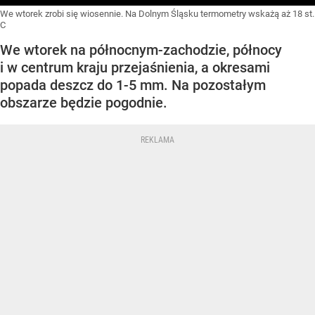
We wtorek zrobi się wiosennie. Na Dolnym Śląsku termometry wskażą aż 18 st.
C
We wtorek na północnym-zachodzie, północy
i w centrum kraju przejaśnienia, a okresami
popada deszcz do 1-5 mm. Na pozostałym
obszarze będzie pogodnie.