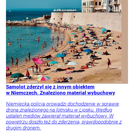
Samolot zderzył się z innym obiektem
w Niemczech. Znaleziono materiał wybuchowy
Niemiecka policja prowadzi dochodzenie w sprawie
drona znalezionego na lotnisku w Lipsku. Według
ustaleń mediów zawierał materiał wybuchowy. W
powietrzu doszło też do zderzenia, prawdopodobnie z
drugim dronem.