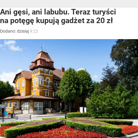
Ani gęsi, ani labubu. Teraz turyści
na potęgę kupują gadżet za 20 zł
Dodano:
dzisiaj
9:22