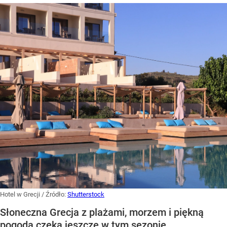
Hotel w Grecji
/ Źródło:
Shutterstock
Słoneczna Grecja z plażami, morzem i piękną
pogodą czeka jeszcze w tym sezonie