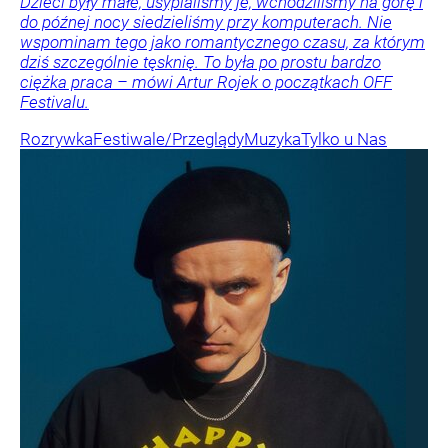
Dzieci były małe, usypialiśmy je, wchodziliśmy na górę i
do późnej nocy siedzieliśmy przy komputerach. Nie
wspominam tego jako romantycznego czasu, za którym
dziś szczególnie tęsknię. To była po prostu bardzo
ciężka praca – mówi Artur Rojek o początkach OFF
Festivalu.
Rozrywka
Festiwale/Przeglądy
Muzyka
Tylko u Nas