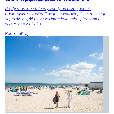
Prądy morskie i fale wyrzuciły na brzeg pocisk
artyleryjski z czasów II wojny światowej. Na czas akcji
saperów część plaży w Ustce była zabezpieczona i
wyłączona z użytku.
Podróże
Kraj