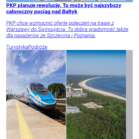
PKP planuje rewolucję. To może być najszybszy
całoroczny pociąg nad Bałtyk
PKP chce wzmocnić ofertę połączeń na trasie z
Warszawy do Świnoujścia. To dobra wiadomość także
dla pasażerów ze Szczecina i Poznania.
Turystyka
Podróże