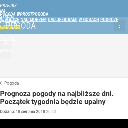
PRZEJDŹ
NA
POGODA WPROST
STRONĘ
W POLSCE
NAD MORZEM
NAD JEZIORAMI
W GÓRACH
PODRÓŻE
GŁÓWNĄ
POGODA
WPROST.PL
UBSKRYBUJ
ZALOGUJ
MENU
Pogoda
Prognoza pogody na najbliższe dni.
Początek tygodnia będzie upalny
Dodano:
18
sierpnia
2018
20:33