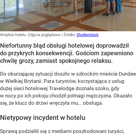
Wnętrze hotelu. Zdjęcie poglądowe
/ Źródło:
Shutterstock
Niefortunny błąd obsługi hotelowej doprowadził
do przykrych konsekwencji. Gościom zapewniono
chwilę grozy, zamiast spokojnego relaksu.
Do oburzającej sytuacji doszło w szkockim mieście Dundee
w Wielkiej Brytanii. Para turystów, korzystająca z usług
dużej sieci hotelowej Travelodge doznała szoku, gdy
w nocy po ich pokoju chodził półnagi mężczyzna. Okazało
się, że klucz do drzwi wręczyła mu... obsługa.
Nietypowy incydent w hotelu
Sprawą podzielili się z mediami poszkodowani turyści,