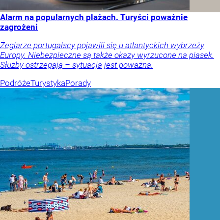
Alarm na popularnych plażach. Turyści poważnie
zagrożeni
Żeglarze portugalscy pojawili się u atlantyckich wybrzeży
Europy. Niebezpieczne są także okazy wyrzucone na piasek.
Służby ostrzegają – sytuacja jest poważna.
Podróże
Turystyka
Porady