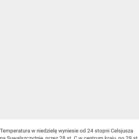
Temperatura w niedzielę wyniesie od 24 stopni Celsjusza
na Suwalszczyźnie, przez 28 st. C w centrum kraju, po 29 st.