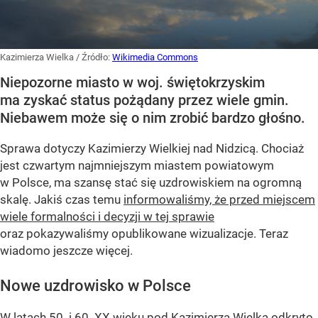
Kazimierza Wielka
/ Źródło:
Wikimedia Commons
Niepozorne miasto w woj. świętokrzyskim
ma zyskać status pożądany przez wiele gmin.
Niebawem może się o nim zrobić bardzo głośno.
Sprawa dotyczy Kazimierzy Wielkiej nad Nidzicą. Chociaż
jest czwartym najmniejszym miastem powiatowym
w Polsce, ma szansę stać się uzdrowiskiem na ogromną
skalę. Jakiś czas temu
informowaliśmy, że przed miejscem
wiele formalności i decyzji w tej sprawie
oraz pokazywaliśmy opublikowane wizualizacje. Teraz
wiadomo jeszcze więcej.
Nowe uzdrowisko w Polsce
W latach 50. i 60. XX wieku pod Kazimierzą Wielką odkryto