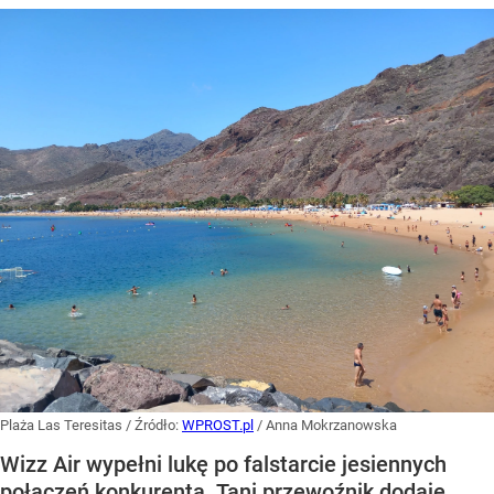
Plaża Las Teresitas
/ Źródło:
WPROST.pl
/
Anna Mokrzanowska
Wizz Air wypełni lukę po falstarcie jesiennych
połączeń konkurenta. Tani przewoźnik dodaje