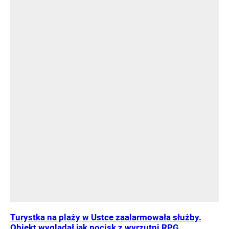
Turystka na plaży w Ustce zaalarmowała służby.
Obiekt wyglądał jak pocisk z wyrzutni RPG