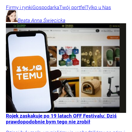
Firmy i rynki
Gospodarka
Twój portfel
Tylko u Nas
Beata Anna
Święcicka
Rojek zaskakuje po 19 latach OFF Festivalu: Dziś
prawdopodobnie bym tego nie zrobił