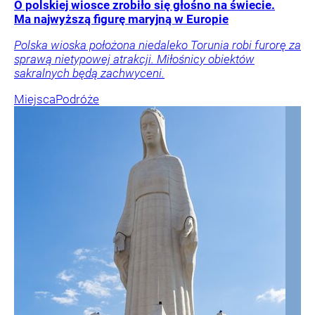
O polskiej wiosce zrobiło się głośno na świecie.
Ma najwyższą figurę maryjną w Europie
Polska wioska położona niedaleko Torunia robi furorę za
sprawą nietypowej atrakcji. Miłośnicy obiektów
sakralnych będą zachwyceni.
Miejsca
Podróże