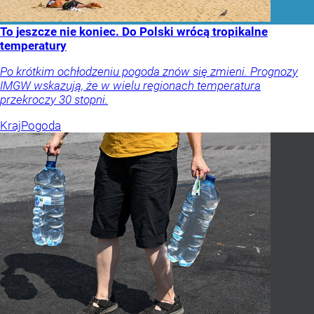
To jeszcze nie koniec. Do Polski wrócą tropikalne
temperatury
Po krótkim ochłodzeniu pogoda znów się zmieni. Prognozy
IMGW wskazują, że w wielu regionach temperatura
przekroczy 30 stopni.
Kraj
Pogoda