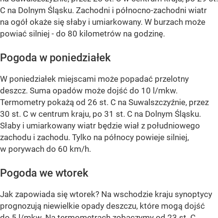
C na Dolnym Śląsku. Zachodni i północno-zachodni wiatr
na ogół okaże się słaby i umiarkowany. W burzach może
powiać silniej - do 80 kilometrów na godzinę.
Pogoda w poniedziałek
W poniedziałek miejscami może popadać przelotny
deszcz. Suma opadów może dojść do 10 l/mkw.
Termometry pokażą od 26 st. C na Suwalszczyźnie, przez
30 st. C w centrum kraju, po 31 st. C na Dolnym Śląsku.
Słaby i umiarkowany wiatr będzie wiał z południowego
zachodu i zachodu. Tylko na północy powieje silniej,
w porywach do 60 km/h.
Pogoda we wtorek
Jak zapowiada się wtorek? Na wschodzie kraju synoptycy
prognozują niewielkie opady deszczu, które mogą dojść
do 5 l/mkw. Na termometrach zobaczymy od 23 st. C