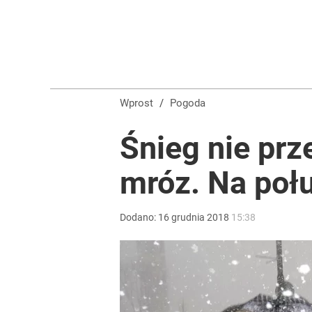
Nawrocki ma szansę na drugą kadencję? Tak ocenil
10
Vistula x LOT: Elegancja w podróży. Premiera wspó
Wprost
/
Pogoda
dodaj
Śnieg nie prz
mróz. Na połu
Farmacja: wzrost pod presją. co czeka branżę do 
dodaj
Dodano:
16
grudnia
2018
15:38