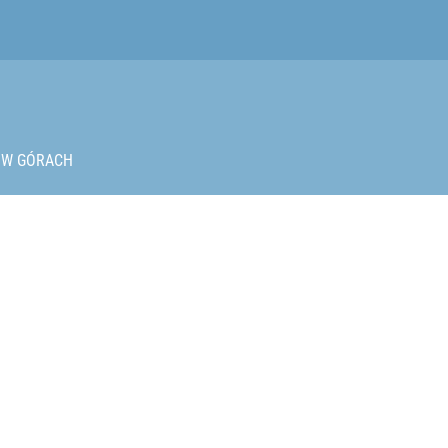
iekt wyglądał jak pocisk z wyrzutni RPG
W GÓRACH
imy z Polski po raz pierwszy
Ma najwyższą figurę maryjną w Europie