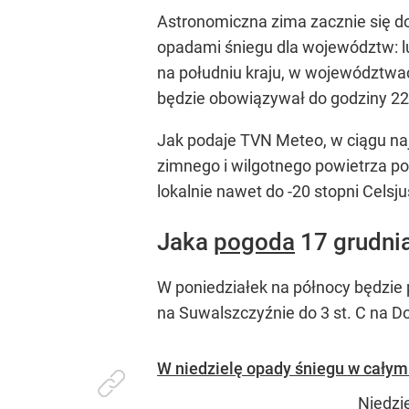
Astronomiczna zima zacznie się do
opadami śniegu dla województw: l
na południu kraju, w województwa
będzie obowiązywał do godziny 22
Jak podaje TVN Meteo, w ciągu naj
zimnego i wilgotnego powietrza po
lokalnie nawet do -20 stopni Celsj
Jaka
pogoda
17 grudni
W poniedziałek na północy będzie
na Suwalszczyźnie do 3 st. C na D
W niedzielę opady śniegu w całym
Niedzi