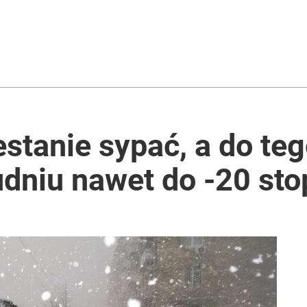
i go Polacy. Sondaż dla „Wprost”
lnej kolekcji kapsułowej
estanie sypać, a do teg
dniu nawet do -20 sto
2030 roku?