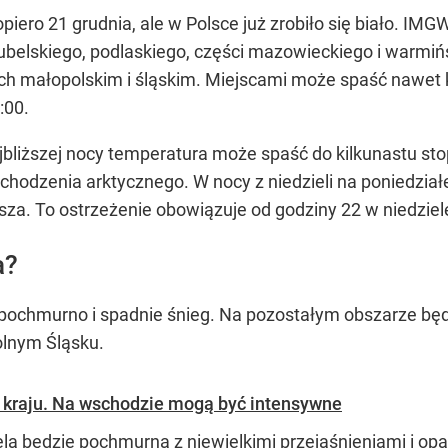
piero 21 grudnia, ale w Polsce już zrobiło się biało. IM
ubelskiego, podlaskiego, części mazowieckiego i warmiń
ch małopolskim i śląskim. Miejscami może spaść nawet k
:00.
bliższej nocy temperatura może spaść do kilkunastu sto
chodzenia arktycznego. W nocy z niedzieli na poniedzia
usza. To ostrzeżenie obowiązuje od godziny 22 w niedziel
a?
 pochmurno i spadnie śnieg. Na pozostałym obszarze będ
olnym Śląsku.
 kraju. Na wschodzie mogą być intensywne
ela będzie pochmurna z niewielkimi przejaśnieniami i op