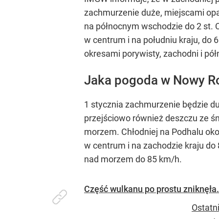
zachmurzenie duże, miejscami opa
na północnym wschodzie do 2 st. C
w centrum i na południu kraju, do 
okresami porywisty, zachodni i pó
Jaka pogoda w Nowy R
1 stycznia zachmurzenie będzie d
przejściowo również deszczu ze śni
morzem. Chłodniej na Podhalu okoł
w centrum i na zachodzie kraju do 
nad morzem do 85 km/h.
Część wulkanu po prostu zniknęła.
Ostatn