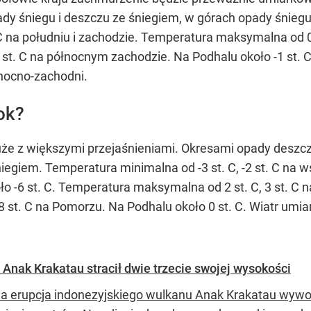
dy śniegu i deszczu ze śniegiem, w górach opady śniegu
 na południu i zachodzie. Temperatura maksymalna od 0 
6 st. C na północnym zachodzie. Na Podhalu około -1 st. 
łnocno-zachodni.
ok?
uże z większymi przejaśnieniami. Okresami opady desz
egiem. Temperatura minimalna od -3 st. C, -2 st. C na wsc
o -6 st. C. Temperatura maksymalna od 2 st. C, 3 st. C 
8 st. C na Pomorzu. Na Podhalu około 0 st. C. Wiatr umi
 Anak Krakatau stracił dwie trzecie swojej wysokości
ia erupcja indonezyjskiego wulkanu Anak Krakatau wywoł