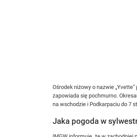
Ośrodek niżowy o nazwie „Yvette” p
zapowiada się pochmurno. Okresam
na wschodzie i Podkarpaciu do 7 s
Jaka pogoda w sylwest
IMGW informuje, że w zachodniej 