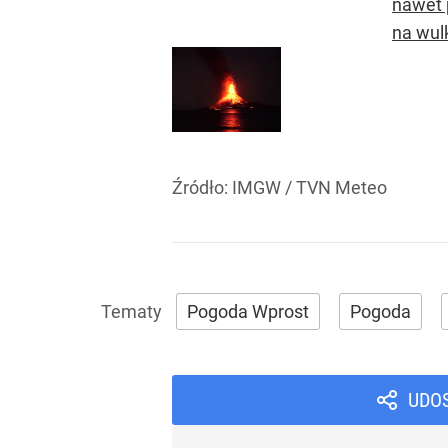
nawet 
na wul
Źródło:
IMGW / TVN Meteo
Pogoda Wprost
Pogoda
UDO