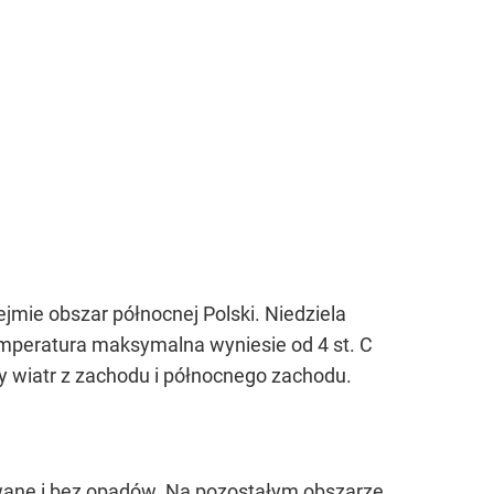
ejmie obszar północnej Polski. Niedziela
mperatura maksymalna wyniesie od 4 st. C
y wiatr z zachodu i północnego zachodu.
wane i bez opadów. Na pozostałym obszarze