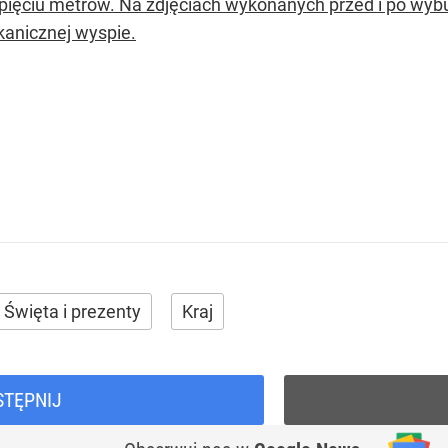
pięciu metrów. Na zdjęciach wykonanych przed i po wyb
kanicznej wyspie.
Święta i prezenty
Kraj
STĘPNIJ