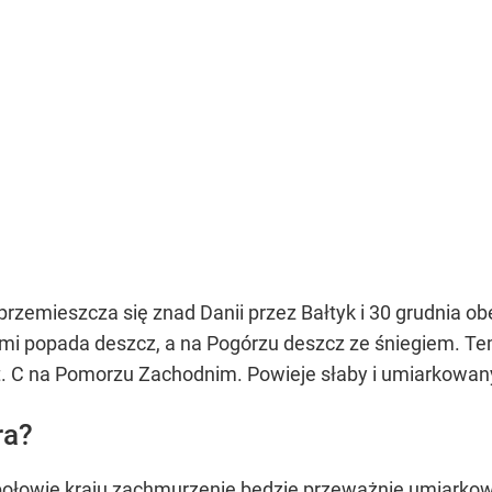
rzemieszcza się znad Danii przez Bałtyk i 30 grudnia ob
i popada deszcz, a na Pogórzu deszcz ze śniegiem. Te
t. C na Pomorzu Zachodnim. Powieje słaby i umiarkowan
ra?
połowie kraju zachmurzenie będzie przeważnie umiarko