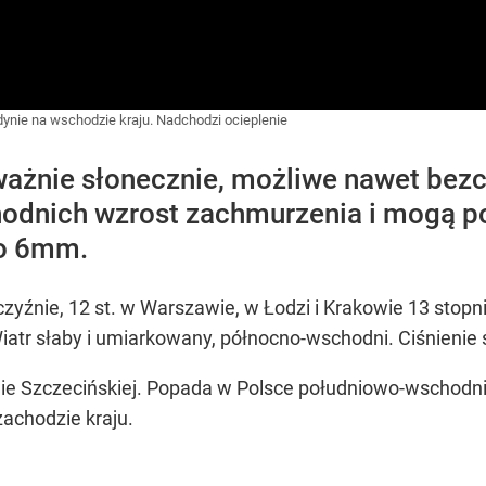
ynie na wschodzie kraju. Nadchodzi ocieplenie
ważnie słonecznie, możliwe nawet bez
dnich wzrost zachmurzenia i mogą poj
do 6mm.
zyźnie, 12 st. w Warszawie, w Łodzi i Krakowie 13 stopn
atr słaby i umiarkowany, północno-wschodni. Ciśnienie 
inie Szczecińskiej. Popada w Polsce południowo-wschodni
zachodzie kraju.