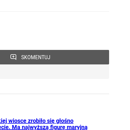
SKOMENTUJ
iej wiosce zrobiło się głośno
ecie. Ma najwyższą figurę maryjną