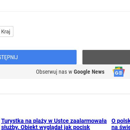
Kraj
STĘPNIJ
Obserwuj nas
w
Google News
Turystka na plaży w Ustce zaalarmowała
O polsk
służby. Obiekt wyglądał jak pocisk
na świ