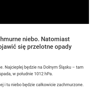
chmurne niebo. Natomiast
awić się przelotne opady
ie. Najcieplej będzie na Dolnym Śląsku – tam
spada, w południe 1012 hPa.
ej i tu niebo będzie całkowicie zachmurzone.