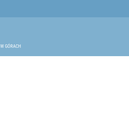
bry na upały na Mazowszu
W GÓRACH
iekt wyglądał jak pocisk z wyrzutni RPG
Ma najwyższą figurę maryjną w Europie