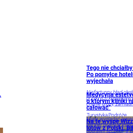
Warszawy do Świnoujścia. To dobra wiadomość
Podróże
mówi Artur Rojek o początkach OFF Festivalu.
także dla pasażerów ze Szczecina i Poznania.
Rozrywka
Festiwale/Przeglądy
Muzyka
Tylko
Turystyka
Podróże
u Nas
Tego nie chciałby
Po pomyłce hotel
wyjechała
Niefortunny błąd obsł
.
Medycyna estety
przykrych konsekwen
o którym kliniki n
chwilę grozy, zamiast
całować”
Turystyka
Podróże
Miała wyglądać lepiej.
Na tę wyspę Wizz 
partner przestał mieć
lotów z Polski. Bi
poprawił szczękę, a 