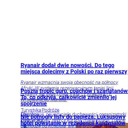
u Nas
Tygodnik
Beata Anna
Polska wioska położona niedaleko Torunia robi
rynki
Gospodarka
Twój
Wprost
Święcicka
furorę za sprawą nietypowej atrakcji. Miłośnicy
portfel
Tylko u
obiektów sakralnych będą zachwyceni.
Nas
Miejsca
Podróże
Ryanair dodał dwie nowości. Do tego
miejsca dolecimy z Polski po raz pierwszy
Ryanair wzmacnia swoją obecność na północy
Afryki. W systemie rezerwacyjnym taniej linii
Poszła tropić guru, coachów i szarlatanów
pojawiły się dwie nowe trasy - z Krakowa i z
To, co odkryła, całkowicie zmieniło jej
Wrocławia do Maroka.
spojrzenie
Turystyka
Podróże
Marzena
Coachowie, nauczyciele duchowości, organizatorki
Nie pomogły listy do papieża. Luksusowy
Tarkowska
kręgów kobiet, twórcy kursów manifestacji. Ludzie
hotel powstanie w rezydencji kardynałów
odchodzą od Kościoła, ale nie przestają szukać