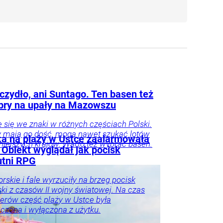
czydło, ani Suntago. Ten basen też
obry na upały na Mazowszu
e się we znaki w różnych częściach Polski.
zy mają go dość, mogą nawet szukać lotów
ka na plaży w Ustce zaalarmowała
niejszych krajów. Warto też wybrać basen.
 Obiekt wyglądał jak pocisk
utni RPG
rskie i fale wyrzuciły na brzeg pocisk
jski z czasów II wojny światowej. Na czas
perów część plaży w Ustce była
czona i wyłączona z użytku.