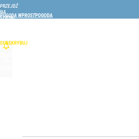
PRZEJDŹ
Udostępnij
0
Skomentuj
NA
POGODA WPROST
STRONĘ
GŁÓWNĄ
W POLSCE
NAD MORZEM
NAD JEZIORAMI
W GÓRACH
PODRÓŻE
To jeszcze nie koniec. Do Polski wrócą tropikalne
WPROST.PL
SUBSKRYBUJ
dodaj
ZALOGUJ
Tajemnica paragonów grozy. Tak restauratorzy m
MENU
3
Ani Moczydło, ani Suntago. Ten basen też jest do
dodaj