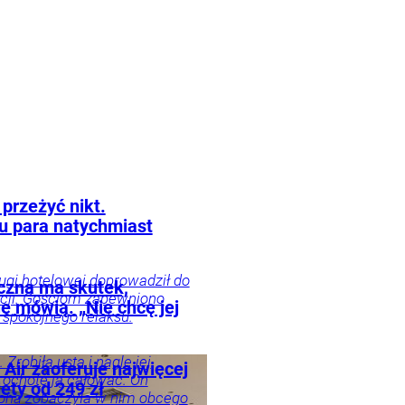
Kraj
 przeżyć nikt.
u para natychmiast
ugi hotelowej doprowadził do
czna ma skutek,
cji. Gościom zapewniono
ie mówią. „Nie chcę jej
 spokojnego relaksu.
 Zrobiła usta i nagle jej
Air zaoferuje najwięcej
 ochotę ją całować. On
lety od 249 zł
żona zobaczyła w nim obcego