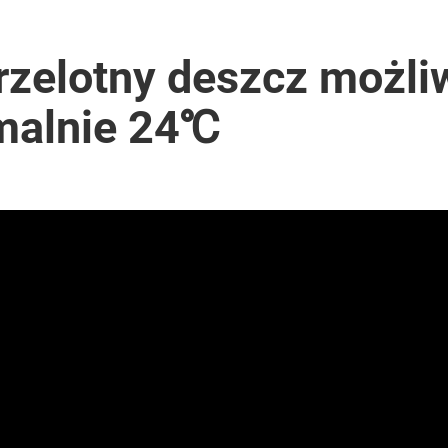
iekt wyglądał jak pocisk z wyrzutni RPG
rzelotny deszcz możli
malnie 24℃
 Polaków zapytano o zakupy
Ma najwyższą figurę maryjną w Europie