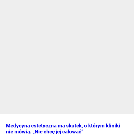
Medycyna estetyczna ma skutek, o którym kliniki
nie mówią. „Nie chcę jej całować”