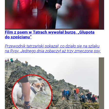
Film z psem w Tatrach wywołał burzę. „Głupota
do sześcianu”
Przewodnik tatrzański pokazał, co działo się na szlaku
na Rysy. Jednego dnia zobaczył aż trzy zmęczone psy.