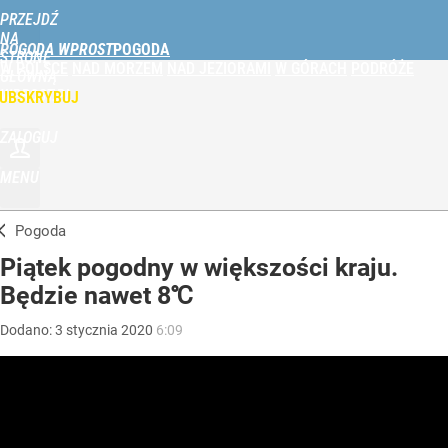
PRZEJDŹ
NA
POGODA WPROST
STRONĘ
W POLSCE
NAD MORZEM
NAD JEZIORAMI
W GÓRACH
PODRÓŻE
GŁÓWNĄ
WPROST.PL
UBSKRYBUJ
ZALOGUJ
MENU
Pogoda
Piątek pogodny w większości kraju.
Będzie nawet 8℃
Dodano:
3
stycznia
2020
6:09