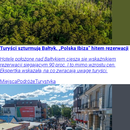
Turyści szturmują Bałtyk. „Polska Ibiza” hitem rezerwacji
Hotele położone nad Bałtykiem cieszą się wskaźnikiem
rezerwacji sięgającym 90 proc. I to mimo wzrostu cen.
Ekspertka wskazała, na co zwracają uwagę turyści.
Miejsca
Podróże
Turystyka