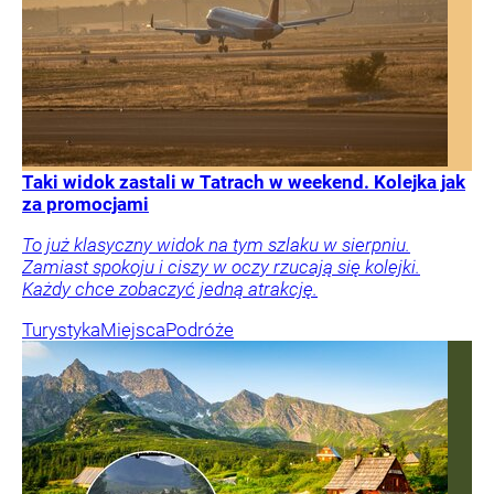
Taki widok zastali w Tatrach w weekend. Kolejka jak
za promocjami
To już klasyczny widok na tym szlaku w sierpniu.
Zamiast spokoju i ciszy w oczy rzucają się kolejki.
Każdy chce zobaczyć jedną atrakcję.
Turystyka
Miejsca
Podróże