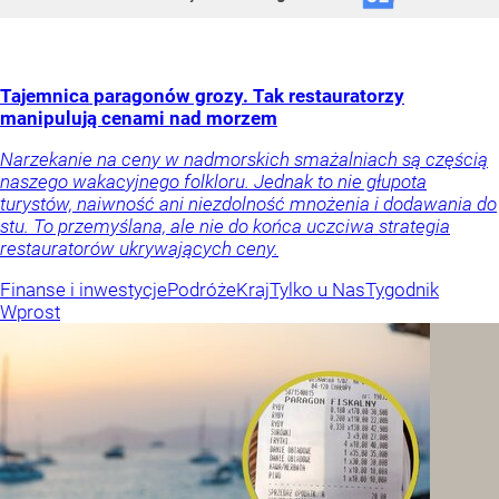
Tajemnica paragonów grozy. Tak restauratorzy
manipulują cenami nad morzem
Narzekanie na ceny w nadmorskich smażalniach są częścią
naszego wakacyjnego folkloru. Jednak to nie głupota
turystów, naiwność ani niezdolność mnożenia i dodawania do
stu. To przemyślana, ale nie do końca uczciwa strategia
restauratorów ukrywających ceny.
Finanse i inwestycje
Podróże
Kraj
Tylko u Nas
Tygodnik
Wprost