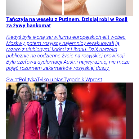
Tańczyła na weselu z Putinem. Dzisiaj robi w Rosji
za żywy bankomat
Kiedyś była ikoną serwilizmu europejskich elit wobec
Moskwy, potem rosyjscy najemnicy ewakuowali ją
razem z ulubionymi końmi z Libanu. Dziś narzeka
publicznie na codzienne życie na rosyjskiej prowincji.
Była szefowa dyplomacji Austrii najwyraźniej nie może
pojąć rozumem zakamarków rosyjskiej duszy.
Świat
Polityka
Tylko u Nas
Tygodnik Wprost