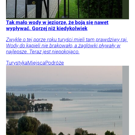
Tak mało wody w jeziorze, że boją się nawet
wypływać. Gorzej niż kiedykolwiek
Zwykle o tej porze roku turyści mieli tam prawdziwy raj.
Wody do kąpieli nie brakowało, a żaglówki pływały w
najlepsze. Teraz jest niepokojąco.
Turystyka
Miejsca
Podróże