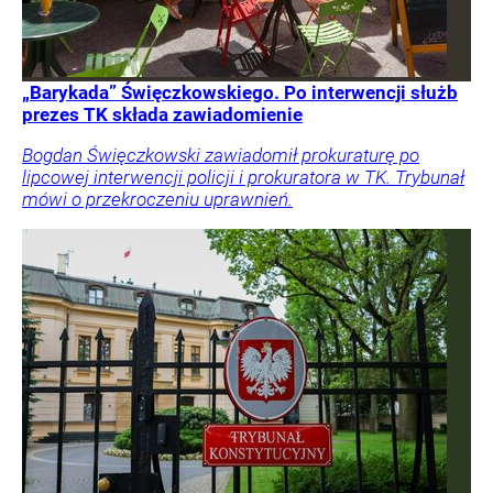
„Barykada” Święczkowskiego. Po interwencji służb
prezes TK składa zawiadomienie
Bogdan Święczkowski zawiadomił prokuraturę po
lipcowej interwencji policji i prokuratora w TK. Trybunał
mówi o przekroczeniu uprawnień.