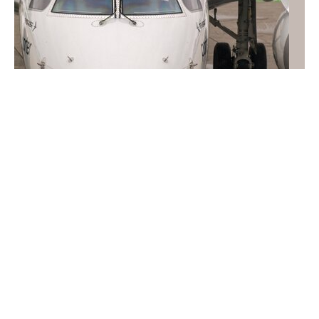
Putin szykuje test NATO? Polska znalazłaby się
w centrum gry
Najnowsze informacje dotyczące ocen amerykańskiego
wywiadu powinny w Polsce zostać potraktowane
bardzo poważnie. Nie dlatego, że oznaczają, iż Rosja
zaatakuje NATO tej jesieni. Tego dziś nikt
odpowiedzialny powiedzieć nie może. Niepokojące jest
coś innego.