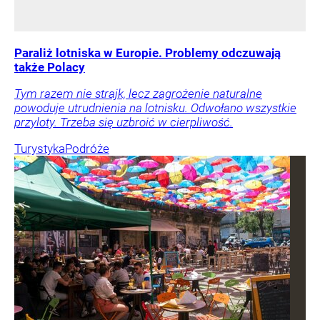
Paraliż lotniska w Europie. Problemy odczuwają
także Polacy
Tym razem nie strajk, lecz zagrożenie naturalne
powoduje utrudnienia na lotnisku. Odwołano wszystkie
przyloty. Trzeba się uzbroić w cierpliwość.
Turystyka
Podróże