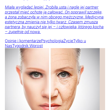
Miała wyglądać lepiej. Zrobiła usta i nagle jej partner
przestał mieć ochotę ją całować. On poprawił szczękę,
a żona zobaczyła w nim obcego mężczyznę. Medycyna
estetyczna zmienia nie tylko twarz. Czasem zmusza
partnera, by nauczył się jej – i człowieka, którego kocha
– zupełnie od nowa.
Opinie i komentarze
Psychologia
Życie
Tylko u
Nas
Tygodnik Wprost