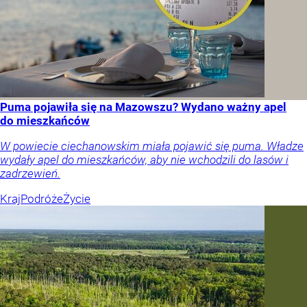
Puma pojawiła się na Mazowszu? Wydano ważny apel
do mieszkańców
W powiecie ciechanowskim miała pojawić się puma. Władze
wydały apel do mieszkańców, aby nie wchodzili do lasów i
zadrzewień.
Kraj
Podróże
Życie