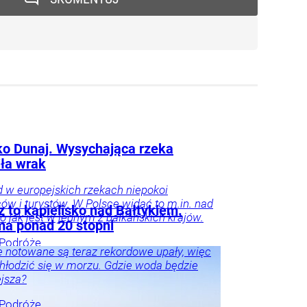
lko Dunaj. Wysychająca rzeka
iła wrak
 w europejskich rzekach niepokoi
w i turystów. W Polsce widać to m.in. nad
z to kąpielisko nad Bałtykiem.
to jak jest w jednym z bałkańskich krajów.
a ponad 20 stopni
Podróże
 notowane są teraz rekordowe upały, więc
hłodzić się w morzu. Gdzie woda będzie
ejsza?
Podróże