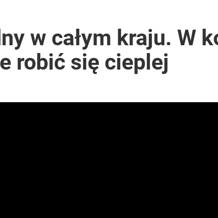
2030 roku?
ny w całym kraju. W k
 robić się cieplej
i go Polacy. Sondaż dla „Wprost”
lnej kolekcji kapsułowej