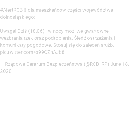
#AlertRCB
‼️ dla mieszkańców części województwa
dolnośląskiego:
Uwaga! Dziś (18.06) i w nocy możliwe gwałtowne
wezbrania rzek oraz podtopienia. Śledź ostrzeżenia i
komunikaty pogodowe. Stosuj się do zaleceń służb.
pic.twitter.com/o99CZnAJb8
— Rządowe Centrum Bezpieczeństwa (@RCB_RP)
June 18,
2020