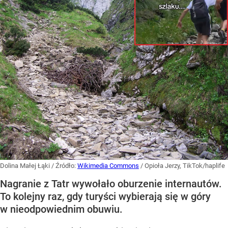
Dolina Małej Łąki
/ Źródło:
Wikimedia Commons
/
Opioła Jerzy, TikTok/haplife
Nagranie z Tatr wywołało oburzenie internautów.
To kolejny raz, gdy turyści wybierają się w góry
w nieodpowiednim obuwiu.