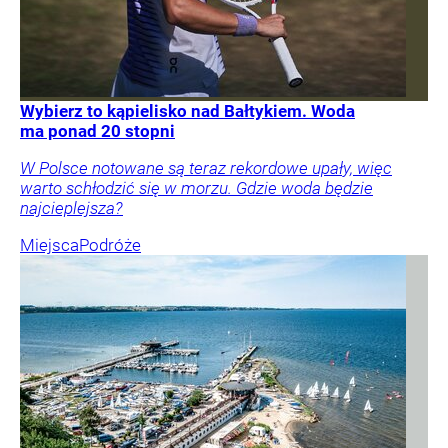
Wybierz to kąpielisko nad Bałtykiem. Woda
ma ponad 20 stopni
W Polsce notowane są teraz rekordowe upały, więc
warto schłodzić się w morzu. Gdzie woda będzie
najcieplejsza?
Miejsca
Podróże