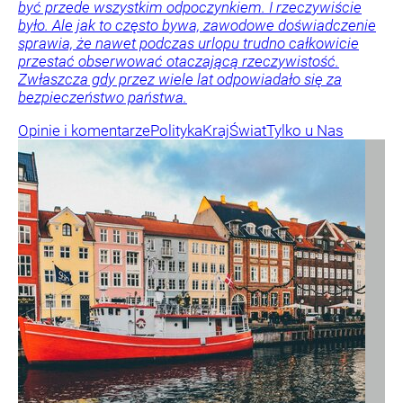
być przede wszystkim odpoczynkiem. I rzeczywiście
było. Ale jak to często bywa, zawodowe doświadczenie
sprawia, że nawet podczas urlopu trudno całkowicie
przestać obserwować otaczającą rzeczywistość.
Zwłaszcza gdy przez wiele lat odpowiadało się za
bezpieczeństwo państwa.
Opinie i komentarze
Polityka
Kraj
Świat
Tylko u Nas