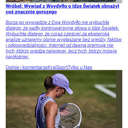
Wróbel: Wywiad z Woydyłło o Idze Świątek obnażył
coś znacznie gorszego
Burza po wywiadzie z Ewą Woydyłło nie wybuchła
dlatego, że padły kontrowersyjne słowa o Idze Świątek.
Wybuchła dlatego, że coraz częściej za ekspercką
analizę uznajemy opinie wygłaszane bez wiedzy, faktów
i odpowiedzialności. Internet od dawna premiuje nie
tych, którzy wiedzą najwięcej, lecz tych, którzy mówią
najgłośniej.
Opinie i komentarze
Kraj
Sport
Tylko u Nas