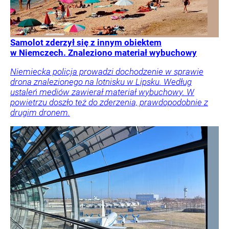
Samolot zderzył się z innym obiektem
w Niemczech. Znaleziono materiał wybuchowy
Niemiecka policja prowadzi dochodzenie w sprawie
drona znalezionego na lotnisku w Lipsku. Według
ustaleń mediów zawierał materiał wybuchowy. W
powietrzu doszło też do zderzenia, prawdopodobnie z
drugim dronem.