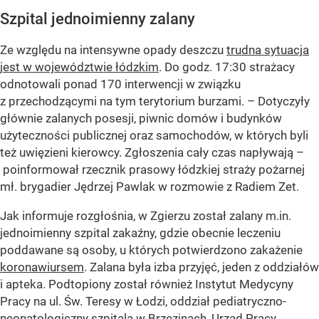
Szpital jednoimienny zalany
Ze względu na intensywne opady deszczu
trudna sytuacja
jest w województwie łódzkim
. Do godz. 17:30 strażacy
odnotowali ponad 170 interwencji w związku
z przechodzącymi na tym terytorium burzami. – Dotyczyły
głównie zalanych posesji, piwnic domów i budynków
użyteczności publicznej oraz samochodów, w których byli
też uwięzieni kierowcy. Zgłoszenia cały czas napływają –
poinformował rzecznik prasowy łódzkiej straży pożarnej
mł. brygadier Jędrzej Pawlak w rozmowie z Radiem Zet.
Jak informuje rozgłośnia, w Zgierzu został zalany m.in.
jednoimienny szpital zakaźny, gdzie obecnie leczeniu
poddawane są osoby, u których potwierdzono zakażenie
koronawiursem
. Zalana była izba przyjęć, jeden z oddziałów
i apteka. Podtopiony został również Instytut Medycyny
Pracy na ul. Św. Teresy w Łodzi, oddział pediatryczno-
neonatologiczny szpitala w Brzezinach, Urząd Pracy