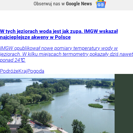
Obserwuj nas
w
Google News
W tych jeziorach woda jest jak zupa. IMGW wskazał
najcieplejsze akweny w Polsce
IMGW opublikował nowe pomiary temperatury wody w
jeziorach. W kilku miejscach termometry pokazały dziś nawet
ponad 24℃.
Podróże
Kraj
Pogoda