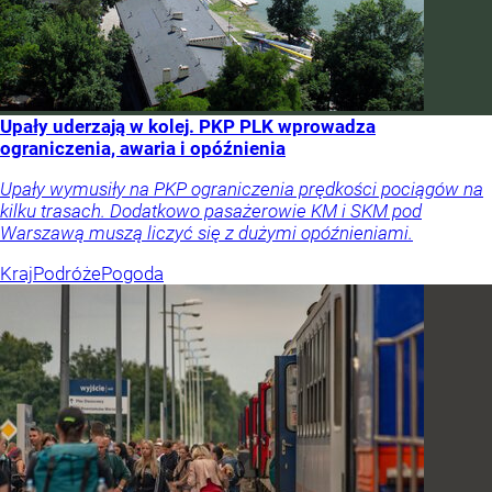
Upały uderzają w kolej. PKP PLK wprowadza
ograniczenia, awaria i opóźnienia
Upały wymusiły na PKP ograniczenia prędkości pociągów na
kilku trasach. Dodatkowo pasażerowie KM i SKM pod
Warszawą muszą liczyć się z dużymi opóźnieniami.
Kraj
Podróże
Pogoda