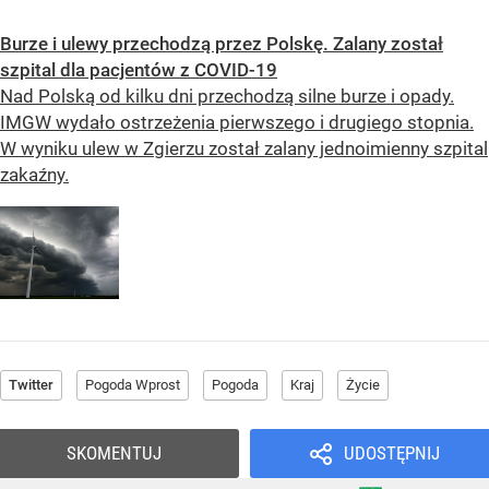
Burze i ulewy przechodzą przez Polskę. Zalany został
szpital dla pacjentów z COVID-19
Nad Polską od kilku dni przechodzą silne burze i opady.
IMGW wydało ostrzeżenia pierwszego i drugiego stopnia.
W wyniku ulew w Zgierzu został zalany jednoimienny szpital
zakaźny.
Twitter
Pogoda Wprost
Pogoda
Kraj
Życie
SKOMENTUJ
UDOSTĘPNIJ