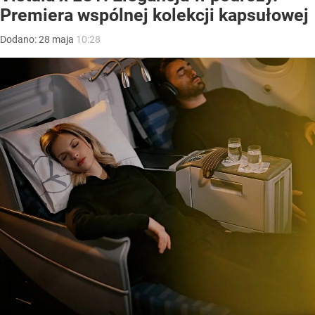
Premiera wspólnej kolekcji kapsułowej
Dodano:
28
maja
10:28