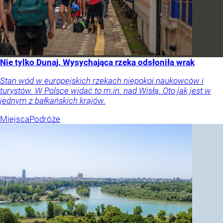
Nie tylko Dunaj. Wysychająca rzeka odsłoniła wrak
Stan wód w europejskich rzekach niepokoi naukowców i
turystów. W Polsce widać to m.in. nad Wisłą. Oto jak jest w
jednym z bałkańskich krajów.
Miejsca
Podróże