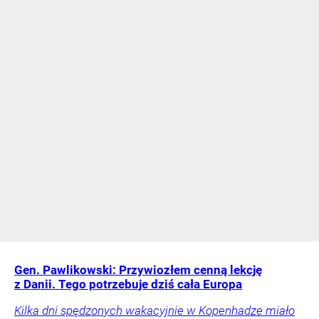
Gen. Pawlikowski: Przywiozłem cenną lekcję
z Danii. Tego potrzebuje dziś cała Europa
Kilka dni spędzonych wakacyjnie w Kopenhadze miało