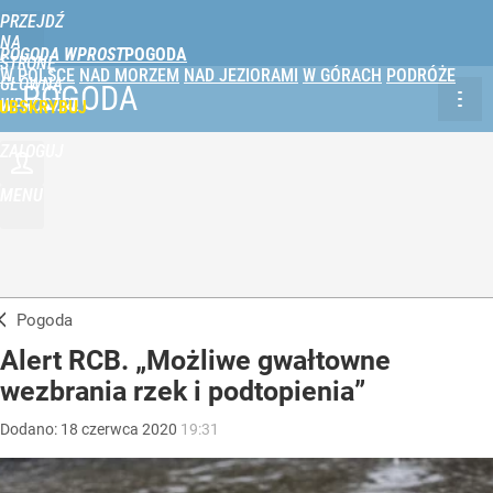
PRZEJDŹ
NA
POGODA WPROST
STRONĘ
W POLSCE
NAD MORZEM
NAD JEZIORAMI
W GÓRACH
PODRÓŻE
GŁÓWNĄ
POGODA
WPROST.PL
UBSKRYBUJ
ZALOGUJ
MENU
Pogoda
Alert RCB. „Możliwe gwałtowne
wezbrania rzek i podtopienia”
Dodano:
18
czerwca
2020
19:31