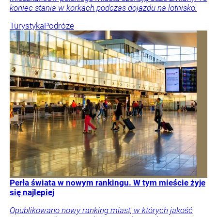
koniec stania w korkach podczas dojazdu na lotnisko.
Turystyka
Podróże
Perła świata w nowym rankingu. W tym mieście żyje
się najlepiej
Opublikowano nowy ranking miast, w których jakość