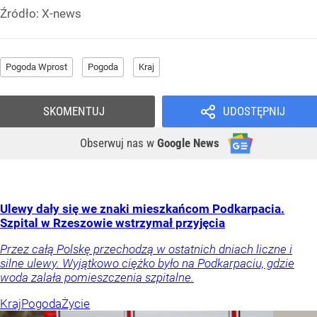
Źródło:
X-news
Pogoda Wprost
Pogoda
Kraj
SKOMENTUJ
UDOSTĘPNIJ
Obserwuj nas
w
Google News
Ulewy dały się we znaki mieszkańcom Podkarpacia.
Szpital w Rzeszowie wstrzymał przyjęcia
Przez całą Polskę przechodzą w ostatnich dniach liczne i
silne ulewy. Wyjątkowo ciężko było na Podkarpaciu, gdzie
woda zalała pomieszczenia szpitalne.
Kraj
Pogoda
Życie