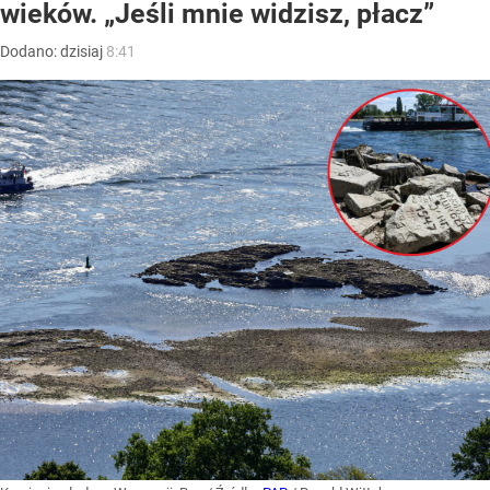
wieków. „Jeśli mnie widzisz, płacz”
Dodano:
dzisiaj
8:41