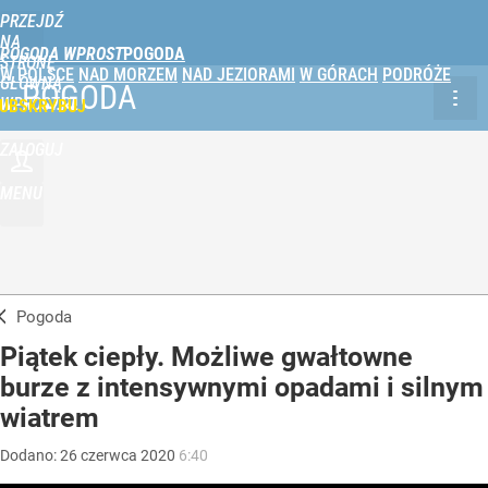
PRZEJDŹ
NA
POGODA WPROST
STRONĘ
W POLSCE
NAD MORZEM
NAD JEZIORAMI
W GÓRACH
PODRÓŻE
GŁÓWNĄ
POGODA
WPROST.PL
UBSKRYBUJ
ZALOGUJ
MENU
Pogoda
Piątek ciepły. Możliwe gwałtowne
burze z intensywnymi opadami i silnym
wiatrem
Dodano:
26
czerwca
2020
6:40