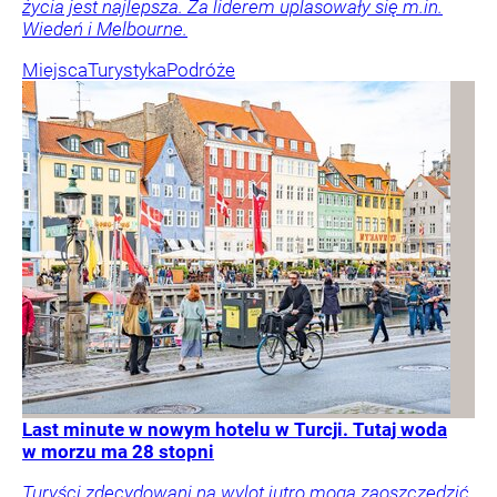
życia jest najlepsza. Za liderem uplasowały się m.in.
Wiedeń i Melbourne.
Miejsca
Turystyka
Podróże
Last minute w nowym hotelu w Turcji. Tutaj woda
w morzu ma 28 stopni
Turyści zdecydowani na wylot jutro mogą zaoszczędzić