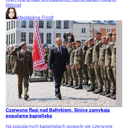
Wprost
Magdalena
Frindt
Czerwone flagi nad Bałtykiem. Sinice zamykają
popularne kąpieliska
Na popularnych kąpieliskach pojawiły się czerwone