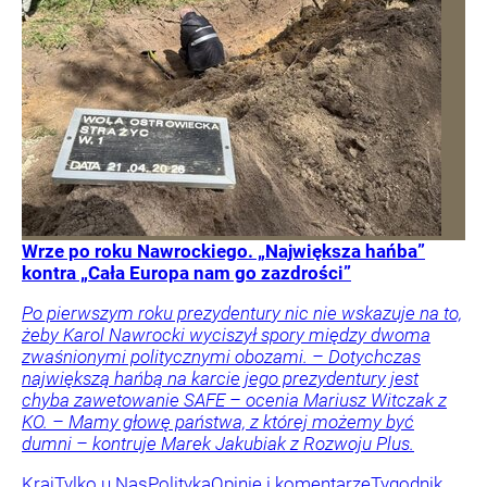
Wrze po roku Nawrockiego. „Największa hańba”
kontra „Cała Europa nam go zazdrości”
Po pierwszym roku prezydentury nic nie wskazuje na to,
żeby Karol Nawrocki wyciszył spory między dwoma
zwaśnionymi politycznymi obozami. – Dotychczas
największą hańbą na karcie jego prezydentury jest
chyba zawetowanie SAFE – ocenia Mariusz Witczak z
KO. – Mamy głowę państwa, z której możemy być
dumni – kontruje Marek Jakubiak z Rozwoju Plus.
Kraj
Tylko u Nas
Polityka
Opinie i komentarze
Tygodnik