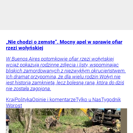
„Nie chodzi o zemstę”. Mocny apel w sprawie ofiar
rzezi wołyńskiej
W Buenos Aires potomkowie ofiar rzezi wołyńskiej
wciąż pokazują rodzinne zdjęcia i listy, wspominając
bliskich zamordowanych z niezwykłym okrucieństwem.
Ich dramat przypomina, że dla wielu rodzin Wołyń nie
jest historią zamkniętą, lecz bolesną raną, która do dziś
nie została zagojona.
Kraj
Polityka
Opinie i komentarze
Tylko u Nas
Tygodnik
Wprost