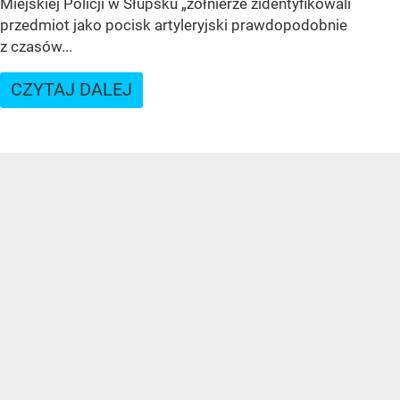
Miejskiej Policji w Słupsku „żołnierze zidentyfikowali
przedmiot jako pocisk artyleryjski prawdopodobnie
z czasów...
CZYTAJ DALEJ