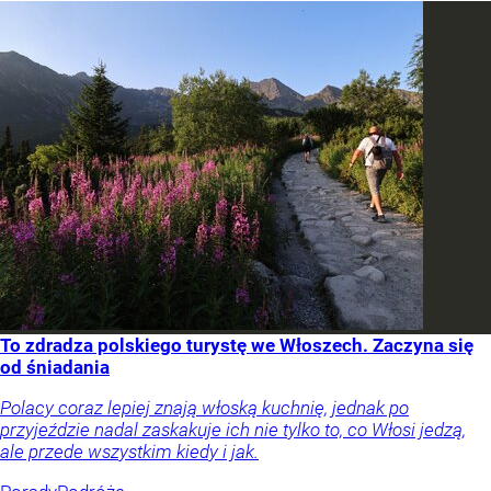
To zdradza polskiego turystę we Włoszech. Zaczyna się
od śniadania
Polacy coraz lepiej znają włoską kuchnię, jednak po
przyjeździe nadal zaskakuje ich nie tylko to, co Włosi jedzą,
ale przede wszystkim kiedy i jak.