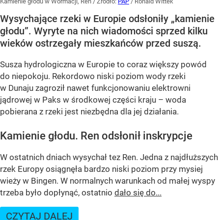
Kamienie głodu w Wormacji, Ren
/ Źródło:
PAP
/
Ronald Wittek
Wysychające rzeki w Europie odsłoniły „kamienie
głodu”. Wyryte na nich wiadomości sprzed kilku
wieków ostrzegały mieszkańców przed suszą.
Susza hydrologiczna w Europie to coraz większy powód
do niepokoju. Rekordowo niski poziom wody rzeki
w Dunaju zagroził nawet funkcjonowaniu elektrowni
jądrowej w Paks w środkowej części kraju – woda
pobierana z rzeki jest niezbędna dla jej działania.
Kamienie głodu. Ren odsłonił inskrypcje
W ostatnich dniach wysychał tez Ren. Jedna z najdłuższych
rzek Europy osiągnęła bardzo niski poziom przy mysiej
wieży w Bingen. W normalnych warunkach od małej wyspy
trzeba było dopłynąć, ostatnio
dało się do...
CZYTAJ DALEJ