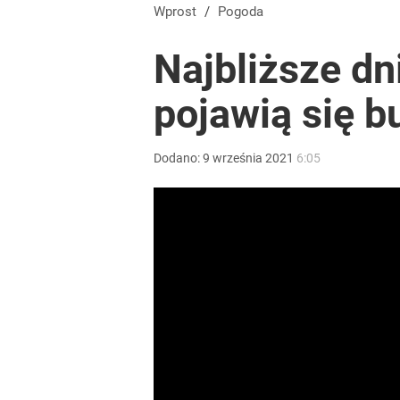
Wprost
/
Pogoda
Najbliższe dn
pojawią się b
Dodano:
9
września
2021
6:05