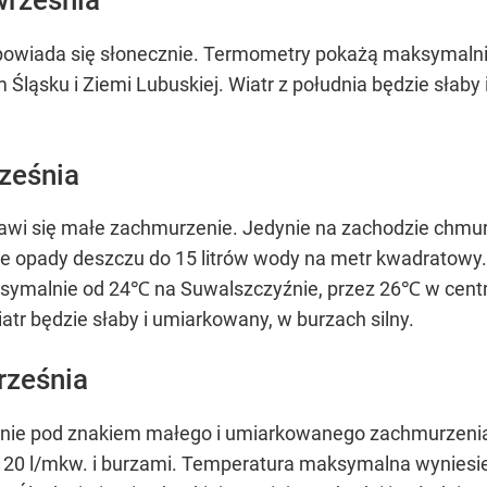
września
powiada się słonecznie. Termometry pokażą maksymaln
Śląsku i Ziemi Lubuskiej. Wiatr z południa będzie słab
ześnia
jawi się małe zachmurzenie. Jedynie na zachodzie chmur
ne opady deszczu do 15 litrów wody na metr kwadratow
malnie od 24℃ na Suwalszczyźnie, przez 26℃ w centru
tr będzie słaby i umiarkowany, w burzach silny.
rześnia
ynie pod znakiem małego i umiarkowanego zachmurzenia
o 20 l/mkw. i burzami. Temperatura maksymalna wynie