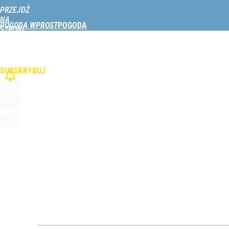
PRZEJDŹ
Udostępnij
0
Skomentuj
NA
POGODA WPROST
STRONĘ
GŁÓWNĄ
W POLSCE
NAD MORZEM
NAD JEZIORAMI
W GÓRACH
PODRÓŻE
WPROST.PL
SUBSKRYBUJ
ZALOGUJ
MENU