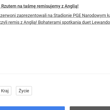
r. Rzutem na taśmę remisujemy z Anglią!
Czerwoni zaprezentowali na Stadionie PGE Narodowym kaw
zyli remis z Anglią! Bohaterami spotkania duet Lewand
Kraj
Życie