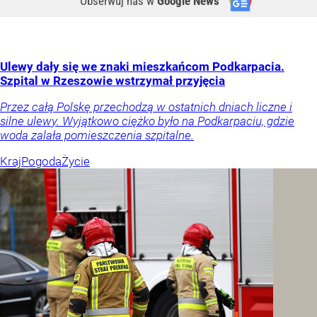
Obserwuj nas
w
Google News
Ulewy dały się we znaki mieszkańcom Podkarpacia.
Szpital w Rzeszowie wstrzymał przyjęcia
Przez całą Polskę przechodzą w ostatnich dniach liczne i
silne ulewy. Wyjątkowo ciężko było na Podkarpaciu, gdzie
woda zalała pomieszczenia szpitalne.
Kraj
Pogoda
Życie