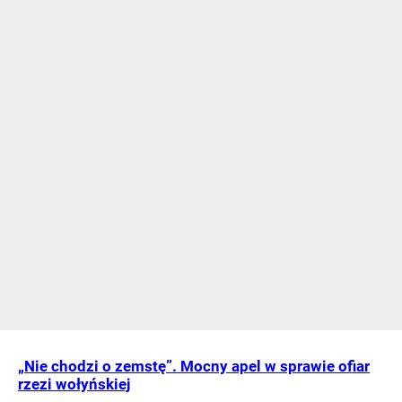
„Nie chodzi o zemstę”. Mocny apel w sprawie ofiar
rzezi wołyńskiej