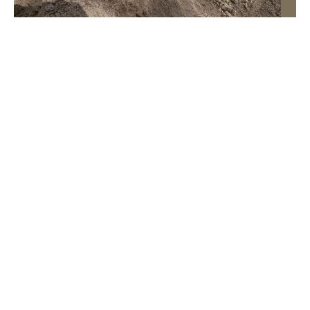
Wrze po roku Nawrockiego. „Największa hańba”
kontra „Cała Europa nam go zazdrości”
Po pierwszym roku prezydentury nic nie wskazuje na to,
żeby Karol Nawrocki wyciszył spory między dwoma
zwaśnionymi politycznymi obozami. – Dotychczas
największą hańbą na karcie jego prezydentury jest
chyba zawetowanie SAFE – ocenia Mariusz Witczak z
KO. – Mamy głowę państwa, z której możemy być
dumni – kontruje Marek Jakubiak z Rozwoju Plus.
Kraj
Tylko u Nas
Polityka
Opinie i komentarze
Tygodnik
Wprost
Magdalena
Frindt