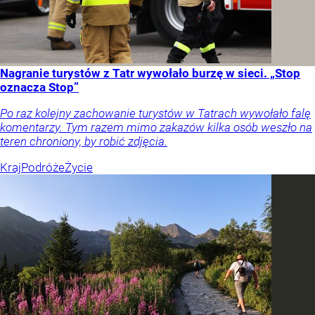
Nagranie turystów z Tatr wywołało burzę w sieci. „Stop
oznacza Stop”
Po raz kolejny zachowanie turystów w Tatrach wywołało falę
komentarzy. Tym razem mimo zakazów kilka osób weszło na
teren chroniony, by robić zdjęcia.
Kraj
Podróże
Życie