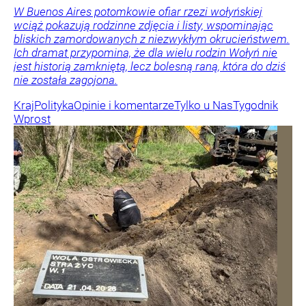
W Buenos Aires potomkowie ofiar rzezi wołyńskiej
wciąż pokazują rodzinne zdjęcia i listy, wspominając
bliskich zamordowanych z niezwykłym okrucieństwem.
Ich dramat przypomina, że dla wielu rodzin Wołyń nie
jest historią zamkniętą, lecz bolesną raną, która do dziś
nie została zagojona.
Kraj
Polityka
Opinie i komentarze
Tylko u Nas
Tygodnik
Wprost