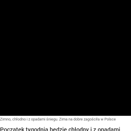
Zimno, chłodno i z opadami śniegu. Zima na dobre zagościła w Polsce
Początek tygodnia będzie chłodny i z opadami