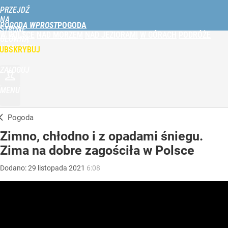
PRZEJDŹ
NA
POGODA WPROST
STRONĘ
W POLSCE
NAD MORZEM
NAD JEZIORAMI
W GÓRACH
PODRÓŻE
GŁÓWNĄ
WPROST.PL
UBSKRYBUJ
ZALOGUJ
MENU
Pogoda
Zimno, chłodno i z opadami śniegu.
Zima na dobre zagościła w Polsce
Dodano:
29
listopada
2021
6:08