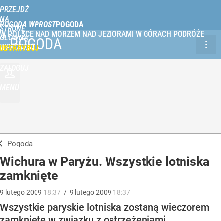
PRZEJDŹ
NA
POGODA WPROST
STRONĘ
W POLSCE
NAD MORZEM
NAD JEZIORAMI
W GÓRACH
PODRÓŻE
GŁÓWNĄ
POGODA
WPROST.PL
UBSKRYBUJ
ZALOGUJ
MENU
Pogoda
Wichura w Paryżu. Wszystkie lotniska
zamknięte
9
lutego
2009
18:37
/
9
lutego
2009
18:37
Wszystkie paryskie lotniska zostaną wieczorem
zamknięte w związku z ostrzeżeniami