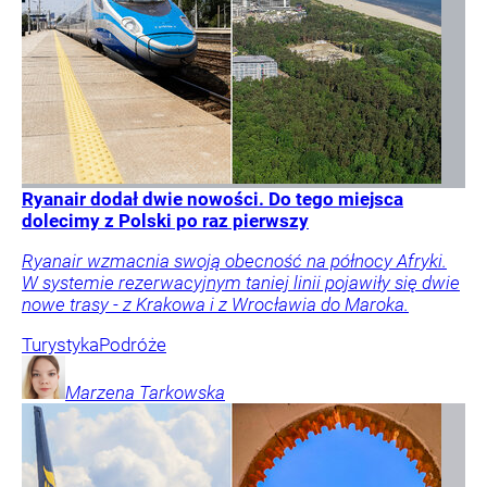
Ryanair dodał dwie nowości. Do tego miejsca
dolecimy z Polski po raz pierwszy
Ryanair wzmacnia swoją obecność na północy Afryki.
W systemie rezerwacyjnym taniej linii pojawiły się dwie
nowe trasy - z Krakowa i z Wrocławia do Maroka.
Turystyka
Podróże
Marzena
Tarkowska