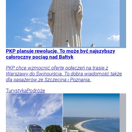
PKP planuje rewolucję. To może być najszybszy
całoroczny pociąg nad Bałtyk
PKP chce wzmocnić ofertę połączeń na trasie z
Warszawy do Świnoujścia. To dobra wiadomość także
dla pasażerów ze Szczecina i Poznania.
Turystyka
Podróże