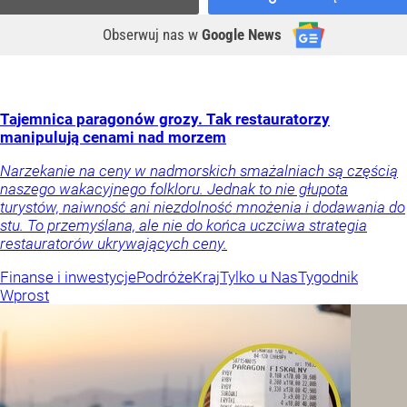
Obserwuj nas
w
Google News
Tajemnica paragonów grozy. Tak restauratorzy
manipulują cenami nad morzem
Narzekanie na ceny w nadmorskich smażalniach są częścią
naszego wakacyjnego folkloru. Jednak to nie głupota
turystów, naiwność ani niezdolność mnożenia i dodawania do
stu. To przemyślana, ale nie do końca uczciwa strategia
restauratorów ukrywających ceny.
Finanse i inwestycje
Podróże
Kraj
Tylko u Nas
Tygodnik
Wprost