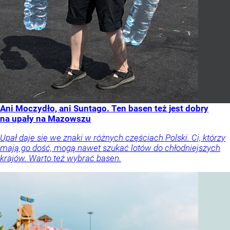
Ani Moczydło, ani Suntago. Ten basen też jest dobry
na upały na Mazowszu
Upał daje się we znaki w różnych częściach Polski. Ci, którzy
mają go dość, mogą nawet szukać lotów do chłodniejszych
krajów. Warto też wybrać basen.