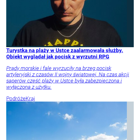
Turystka na plaży w Ustce zaalarmowała służby.
Obiekt wyglądał jak pocisk z wyrzutni RPG
Prądy morskie i fale wyrzuciły na brzeg pocisk
artyleryjski z czasów II wojny światowej. Na czas akcji
saperów część plaży w Ustce była zabezpieczona i
wyłączona z użytku.
Podróże
Kraj