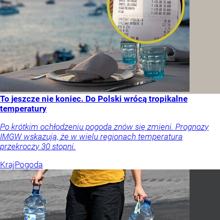
To jeszcze nie koniec. Do Polski wrócą tropikalne
temperatury
Po krótkim ochłodzeniu pogoda znów się zmieni. Prognozy
IMGW wskazują, że w wielu regionach temperatura
przekroczy 30 stopni.
Kraj
Pogoda