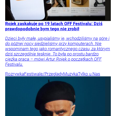
Rojek zaskakuje po 19 latach OFF Festivalu: Dziś
prawdopodobnie bym tego nie zrobił
Dzieci były małe, usypialiśmy je, wchodziliśmy na górę i
do późnej nocy siedzieliśmy przy komputerach. Nie
wspominam tego jako romantycznego czasu, za którym
dziś szczególnie tęsknię. To była po prostu bardzo
ciężka praca – mówi Artur Rojek o początkach OFF
Festivalu.
Rozrywka
Festiwale/Przeglądy
Muzyka
Tylko u Nas