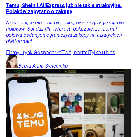
Temu, Shein i AliExpress już nie takie atrakcyjne.
Polaków zapytano o zakupy
Nowe unijne cła zmieniły zakupowe przyzwyczajenia
Polaków. Sondaż dla „Wprost” pokazuje, że niemal
połowa badanych ograniczyła zakupy na azjatyckich
platformach.
Firmy i rynki
Gospodarka
Twój portfel
Tylko u Nas
Beata Anna
Święcicka