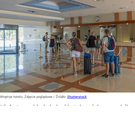
Wnętrze hotelu. Zdjęcie poglądowe
/ Źródło:
Shutterstock
Niefortunny błąd obsługi hotelowej doprowadził
do przykrych konsekwencji. Gościom zapewniono
chwilę grozy, zamiast spokojnego relaksu.