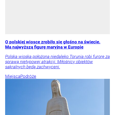
O polskiej wiosce zrobiło się głośno na świecie.
Ma najwyższą figurę maryjną w Europie
Polska wioska położona niedaleko Torunia robi furorę za
sprawą nietypowej atrakcji. Miłośnicy obiektów
sakralnych będą zachwyceni.
Miejsca
Podróże