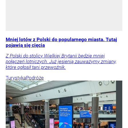
Mniej lotów z Polski do popularnego miasta. Tutaj
pojawią się cięcia
Z Polski do stolicy Wielkiej Brytanii będzie mniej
połączeń lotniczych. Już jesienią zauważymy zmiany,
które ogłosił tani przewoźnik.
Turystyka
Podróże