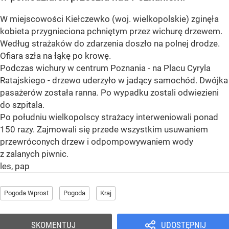
W miejscowości Kiełczewko (woj. wielkopolskie) zginęła
kobieta przygnieciona pchniętym przez wichurę drzewem.
Według strażaków do zdarzenia doszło na polnej drodze.
Ofiara szła na łąkę po krowę.
Podczas wichury w centrum Poznania - na Placu Cyryla
Ratajskiego - drzewo uderzyło w jadący samochód. Dwójka
pasażerów została ranna. Po wypadku zostali odwiezieni
do szpitala.
Po południu wielkopolscy strażacy interweniowali ponad
150 razy. Zajmowali się przede wszystkim usuwaniem
przewróconych drzew i odpompowywaniem wody
z zalanych piwnic.
les, pap
Pogoda Wprost
Pogoda
Kraj
SKOMENTUJ
UDOSTĘPNIJ