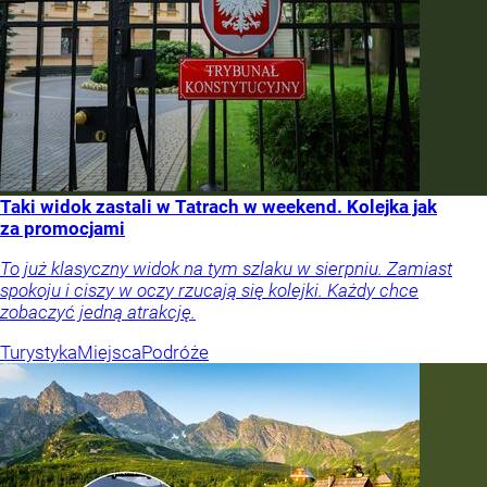
Taki widok zastali w Tatrach w weekend. Kolejka jak
za promocjami
To już klasyczny widok na tym szlaku w sierpniu. Zamiast
spokoju i ciszy w oczy rzucają się kolejki. Każdy chce
zobaczyć jedną atrakcję.
Turystyka
Miejsca
Podróże