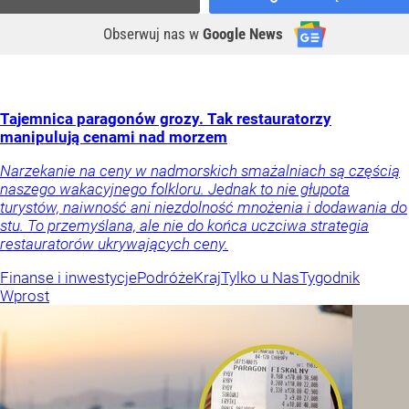
Obserwuj nas
w
Google News
Tajemnica paragonów grozy. Tak restauratorzy
manipulują cenami nad morzem
Narzekanie na ceny w nadmorskich smażalniach są częścią
naszego wakacyjnego folkloru. Jednak to nie głupota
turystów, naiwność ani niezdolność mnożenia i dodawania do
stu. To przemyślana, ale nie do końca uczciwa strategia
restauratorów ukrywających ceny.
Finanse i inwestycje
Podróże
Kraj
Tylko u Nas
Tygodnik
Wprost