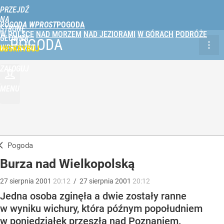
PRZEJDŹ
NA
POGODA WPROST
STRONĘ
W POLSCE
NAD MORZEM
NAD JEZIORAMI
W GÓRACH
PODRÓŻE
GŁÓWNĄ
POGODA
WPROST.PL
UBSKRYBUJ
ZALOGUJ
MENU
Pogoda
Burza nad Wielkopolską
27
sierpnia
2001
20:12
/
27
sierpnia
2001
20:12
Jedna osoba zginęła a dwie zostały ranne
w wyniku wichury, która późnym popołudniem
w poniedziałek przeszła nad Poznaniem.