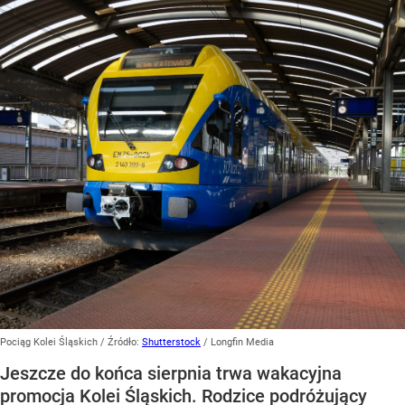
Pociąg Kolei Śląskich
/ Źródło:
Shutterstock
/
Longfin Media
Jeszcze do końca sierpnia trwa wakacyjna
promocja Kolei Śląskich. Rodzice podróżujący