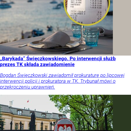
„Barykada” Święczkowskiego. Po interwencji służb
prezes TK składa zawiadomienie
Bogdan Święczkowski zawiadomił prokuraturę po lipcowej
interwencji policji i prokuratora w TK. Trybunał mówi o
przekroczeniu uprawnień.