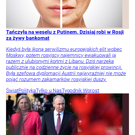
Tańczyła na weselu z Putinem. Dzisiaj robi w Rosji
za żywy bankomat
Kiedyś była ikoną serwilizmu europejskich elit wobec
Moskwy, potem rosyjscy najemnicy ewakuowali ją
razem z ulubionymi końmi z Libanu. Dziś narzeka
publicznie na codzienne życie na rosyjskiej prowincji.
Była szefowa dyplomacji Austrii najwyraźniej nie może
pojąć rozumem zakamarków rosyjskiej duszy.
Świat
Polityka
Tylko u Nas
Tygodnik Wprost