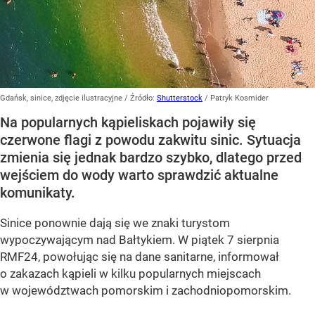
Gdańsk, sinice, zdjęcie ilustracyjne
/ Źródło:
Shutterstock
/
Patryk Kosmider
Na popularnych kąpieliskach pojawiły się
czerwone flagi z powodu zakwitu sinic. Sytuacja
zmienia się jednak bardzo szybko, dlatego przed
wejściem do wody warto sprawdzić aktualne
komunikaty.
Sinice ponownie dają się we znaki turystom
wypoczywającym nad Bałtykiem. W piątek 7 sierpnia
RMF24, powołując się na dane sanitarne, informował
o zakazach kąpieli w kilku popularnych miejscach
w województwach pomorskim i zachodniopomorskim.