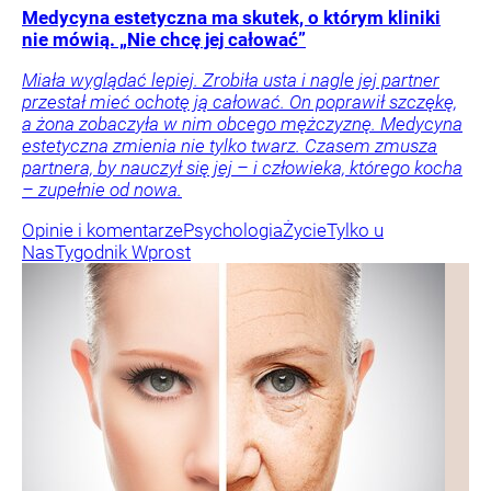
Medycyna estetyczna ma skutek, o którym kliniki
nie mówią. „Nie chcę jej całować”
Miała wyglądać lepiej. Zrobiła usta i nagle jej partner
przestał mieć ochotę ją całować. On poprawił szczękę,
a żona zobaczyła w nim obcego mężczyznę. Medycyna
estetyczna zmienia nie tylko twarz. Czasem zmusza
partnera, by nauczył się jej – i człowieka, którego kocha
– zupełnie od nowa.
Opinie i komentarze
Psychologia
Życie
Tylko u
Nas
Tygodnik Wprost