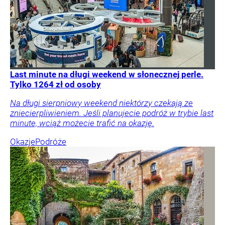
Last minute na długi weekend w słonecznej perle.
Tylko 1264 zł od osoby
Na długi sierpniowy weekend niektórzy czekają ze
zniecierpliwieniem. Jeśli planujecie podróż w trybie last
minute, wciąż możecie trafić na okazję.
Okazje
Podróże