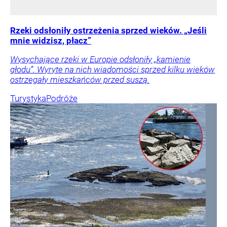
Rzeki odsłoniły ostrzeżenia sprzed wieków. „Jeśli
mnie widzisz, płacz”
Wysychające rzeki w Europie odsłoniły „kamienie
głodu”. Wyryte na nich wiadomości sprzed kilku wieków
ostrzegały mieszkańców przed suszą.
Turystyka
Podróże