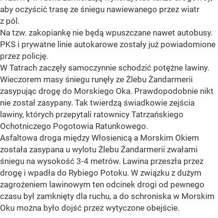
aby oczyścić trasę ze śniegu nawiewanego przez wiatr
z pól.
Na tzw. zakopiankę nie będą wpuszczane nawet autobusy.
PKS i prywatne linie autokarowe zostały już powiadomione
przez policję.
W Tatrach zaczęły samoczynnie schodzić potężne lawiny.
Wieczorem masy śniegu runęły ze Żlebu Żandarmerii
zasypując drogę do Morskiego Oka. Prawdopodobnie nikt
nie został zasypany. Tak twierdzą świadkowie zejścia
lawiny, których przepytali ratownicy Tatrzańskiego
Ochotniczego Pogotowia Ratunkowego.
Asfaltowa droga między Włosienicą a Morskim Okiem
została zasypana u wylotu Żlebu Żandarmerii zwałami
śniegu na wysokość 3-4 metrów. Lawina przeszła przez
drogę i wpadła do Rybiego Potoku. W związku z dużym
zagrożeniem lawinowym ten odcinek drogi od pewnego
czasu był zamknięty dla ruchu, a do schroniska w Morskim
Oku można było dojść przez wytyczone obejście.