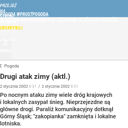
PRZEJDŹ
NA
POGODA WPROST
STRONĘ
W POLSCE
NAD MORZEM
NAD JEZIORAMI
W GÓRACH
PODRÓŻE
GŁÓWNĄ
WPROST.PL
UBSKRYBUJ
ZALOGUJ
MENU
Pogoda
Drugi atak zimy (aktl.)
2
stycznia
2002
8:31
/
2
stycznia
2002
8:31
Po nocnym ataku zimy wiele dróg krajowych
i lokalnych zasypał śnieg. Nieprzejezdne są
główne drogi. Paraliż komunikacyjny dotknął
Górny Śląsk; "zakopianka" zamknięta i lokalne
lotniska.