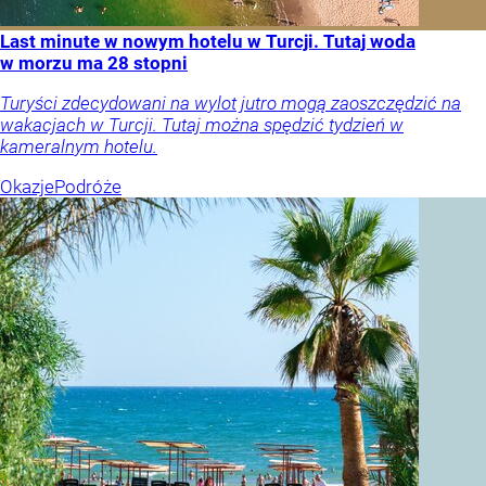
Last minute w nowym hotelu w Turcji. Tutaj woda
w morzu ma 28 stopni
Turyści zdecydowani na wylot jutro mogą zaoszczędzić na
wakacjach w Turcji. Tutaj można spędzić tydzień w
kameralnym hotelu.
Okazje
Podróże