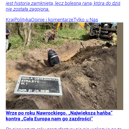
jest historią zamkniętą, lecz bolesną raną, która do dziś
nie została zagojona.
Kraj
Polityka
Opinie i komentarze
Tylko u Nas
Wrze po roku Nawrockiego. „Największa hańba”
kontra „Cała Europa nam go zazdrości”