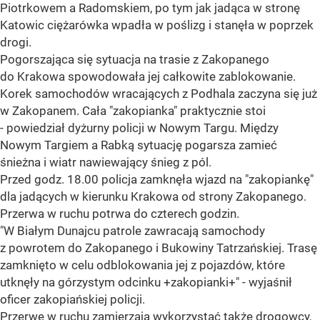
Piotrkowem a Radomskiem, po tym jak jadąca w stronę
Katowic ciężarówka wpadła w poślizg i stanęła w poprzek
drogi.
Pogorszająca się sytuacja na trasie z Zakopanego
do Krakowa spowodowała jej całkowite zablokowanie.
Korek samochodów wracających z Podhala zaczyna się już
w Zakopanem. Cała "zakopianka" praktycznie stoi
- powiedział dyżurny policji w Nowym Targu. Między
Nowym Targiem a Rabką sytuację pogarsza zamieć
śnieżna i wiatr nawiewający śnieg z pól.
Przed godz. 18.00 policja zamknęła wjazd na "zakopiankę"
dla jadących w kierunku Krakowa od strony Zakopanego.
Przerwa w ruchu potrwa do czterech godzin.
"W Białym Dunajcu patrole zawracają samochody
z powrotem do Zakopanego i Bukowiny Tatrzańskiej. Trasę
zamknięto w celu odblokowania jej z pojazdów, które
utknęły na górzystym odcinku +zakopianki+" - wyjaśnił
oficer zakopiańskiej policji.
Przerwę w ruchu zamierzają wykorzystać także drogowcy,