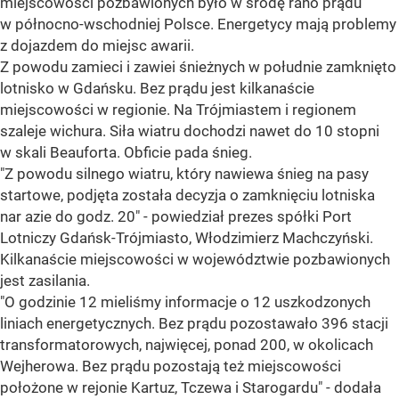
miejscowości pozbawionych było w środę rano prądu
w północno-wschodniej Polsce. Energetycy mają problemy
z dojazdem do miejsc awarii.
Z powodu zamieci i zawiei śnieżnych w południe zamknięto
lotnisko w Gdańsku. Bez prądu jest kilkanaście
miejscowości w regionie. Na Trójmiastem i regionem
szaleje wichura. Siła wiatru dochodzi nawet do 10 stopni
w skali Beauforta. Obficie pada śnieg.
"Z powodu silnego wiatru, który nawiewa śnieg na pasy
startowe, podjęta została decyzja o zamknięciu lotniska
nar azie do godz. 20" - powiedział prezes spółki Port
Lotniczy Gdańsk-Trójmiasto, Włodzimierz Machczyński.
Kilkanaście miejscowości w województwie pozbawionych
jest zasilania.
"O godzinie 12 mieliśmy informacje o 12 uszkodzonych
liniach energetycznych. Bez prądu pozostawało 396 stacji
transformatorowych, najwięcej, ponad 200, w okolicach
Wejherowa. Bez prądu pozostają też miejscowości
położone w rejonie Kartuz, Tczewa i Starogardu" - dodała