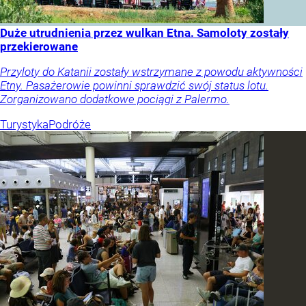
Duże utrudnienia przez wulkan Etna. Samoloty zostały
przekierowane
Przyloty do Katanii zostały wstrzymane z powodu aktywności
Etny. Pasażerowie powinni sprawdzić swój status lotu.
Zorganizowano dodatkowe pociągi z Palermo.
Turystyka
Podróże