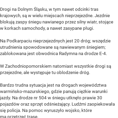
Drogi na Dolnym Śląsku, w tym nawet odcinki tras
krajowych, są w wielu miejscach nieprzejezdne. Jezdnie
blokują zaspy śniegu nawianego przez silny wiatr, stojące
w korkach samochody, a nawet zasypane pługi.
Na Podkarpaciu nieprzejezdnych jest 20 dróg; wszędzie
utrudnienia spowodowane są nawiewanym śniegiem;
zablokowana jest obwodnica Radymna na drodze E-4.
W Zachodniopomorskiem natomiast wszystkie drogi są
przejezdne, ale występuje tu oblodzenie dróg.
Bardzo trudna sytuacja jest na drogach województwa
warmińsko-mazurskiego, gdzie panują ciężkie warunki
jazdy. Na drodze nr 504 w śniegu utknęło prawie 30
pojazdów oraz sprzęt odśnieżający. Ludźmi zaopiekowała
się policja. Na pomoc wyruszyło wojsko, które
ma przetrzeć trasę.