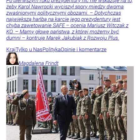
Po pierwszym roku prezydentury nic nie wskazuje na to,
żeby Karol Nawrocki wyciszył spory między dwoma
zwaśnionymi politycznymi obozami. – Dotychczas
największą hańbą na karcie jego prezydentury jest
chyba zawetowanie SAFE – ocenia Mariusz Witczak z
KO. – Mamy głowę państwa, z której możemy być
dumni – kontruje Marek Jakubiak z Rozwoju Plus.
Kraj
Tylko u Nas
Polityka
Opinie i komentarze
Magdalena
Frindt