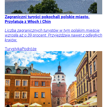
Zagraniczni turyści pokochali polskie miasto.
Przylatują z Włoch i Chin
Liczba zagranicznych turystów w tym polskim mieście
wzrosła aż o 39 procent. Przyjeżdżają nawet z odległych
krajów.
Turystyka
Podróże