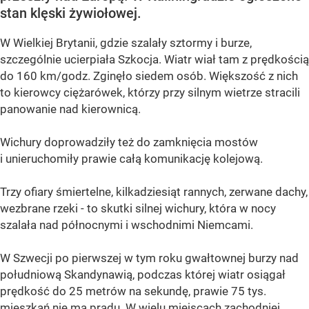
stan klęski żywiołowej.
W Wielkiej Brytanii, gdzie szalały sztormy i burze,
szczególnie ucierpiała Szkocja. Wiatr wiał tam z prędkością
do 160 km/godz. Zginęło siedem osób. Większość z nich
to kierowcy ciężarówek, którzy przy silnym wietrze stracili
panowanie nad kierownicą.
Wichury doprowadziły też do zamknięcia mostów
i unieruchomiły prawie całą komunikację kolejową.
Trzy ofiary śmiertelne, kilkadziesiąt rannych, zerwane dachy,
wezbrane rzeki - to skutki silnej wichury, która w nocy
szalała nad północnymi i wschodnimi Niemcami.
W Szwecji po pierwszej w tym roku gwałtownej burzy nad
południową Skandynawią, podczas której wiatr osiągał
prędkość do 25 metrów na sekundę, prawie 75 tys.
mieszkań nie ma prądu. W wielu miejscach zachodniej