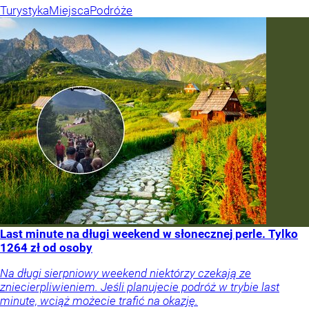
Turystyka
Miejsca
Podróże
Last minute na długi weekend w słonecznej perle. Tylko
1264 zł od osoby
Na długi sierpniowy weekend niektórzy czekają ze
zniecierpliwieniem. Jeśli planujecie podróż w trybie last
minute, wciąż możecie trafić na okazję.