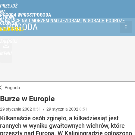
PRZEJDŹ
NA
POGODA WPROST
STRONĘ
W POLSCE
NAD MORZEM
NAD JEZIORAMI
W GÓRACH
PODRÓŻE
GŁÓWNĄ
POGODA
WPROST.PL
UBSKRYBUJ
ZALOGUJ
MENU
Pogoda
Burze w Europie
29
stycznia
2002
8:51
/
29
stycznia
2002
8:51
Kilkanaście osób zginęło, a kilkadziesiąt jest
rannych w wyniku gwałtownych wichrów, które
przeszły nad Europą. W Kaliningradzie ogłoszono