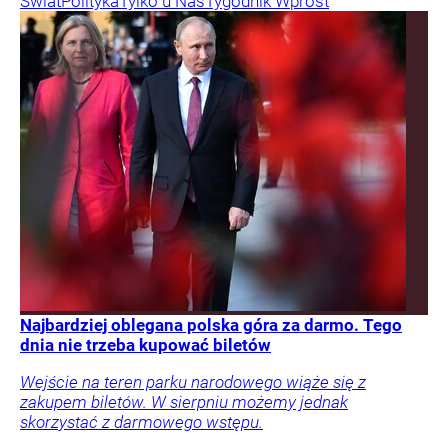
Świat
Polityka
Tylko u Nas
Tygodnik Wprost
Najbardziej oblegana polska góra za darmo. Tego
dnia nie trzeba kupować biletów
Wejście na teren parku narodowego wiąże się z
zakupem biletów. W sierpniu możemy jednak
skorzystać z darmowego wstępu.