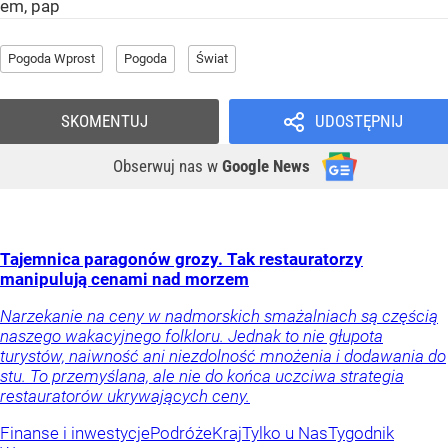
em, pap
Pogoda Wprost
Pogoda
Świat
SKOMENTUJ
UDOSTĘPNIJ
Obserwuj nas
w
Google News
Tajemnica paragonów grozy. Tak restauratorzy
manipulują cenami nad morzem
Narzekanie na ceny w nadmorskich smażalniach są częścią
naszego wakacyjnego folkloru. Jednak to nie głupota
turystów, naiwność ani niezdolność mnożenia i dodawania do
stu. To przemyślana, ale nie do końca uczciwa strategia
restauratorów ukrywających ceny.
Finanse i inwestycje
Podróże
Kraj
Tylko u Nas
Tygodnik