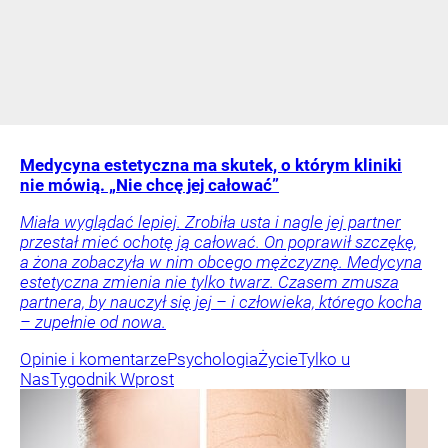
Medycyna estetyczna ma skutek, o którym kliniki
nie mówią. „Nie chcę jej całować”
Miała wyglądać lepiej. Zrobiła usta i nagle jej partner
przestał mieć ochotę ją całować. On poprawił szczękę,
a żona zobaczyła w nim obcego mężczyznę. Medycyna
estetyczna zmienia nie tylko twarz. Czasem zmusza
partnera, by nauczył się jej – i człowieka, którego kocha
– zupełnie od nowa.
Opinie i komentarze
Psychologia
Życie
Tylko u
Nas
Tygodnik Wprost