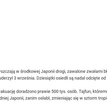
czyszczają w środkowej Japonii drogi, zawalone zwałami 
ą uderzył 3 września. Dziesiątki osiedli są nadal odcięte 
ewakuację doradzono prawie 500 tys. osób. Tajfun, które
iej Japonii, zanim osłabł, zmieniając się w sztorm tropi