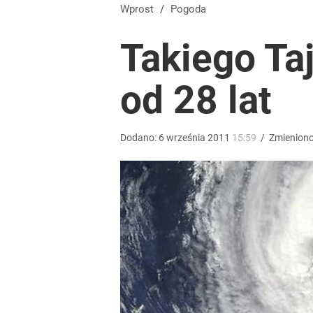
Ani Moczydło, ani Suntago. Ten basen też jest do
Wprost
/
Pogoda
Takiego Taj
dodaj
od 28 lat
Tajemnica paragonów grozy. Tak restauratorzy m
4
Dodano:
6
września
2011
15:59
/
Zmienion
Temu, Shein i AliExpress już nie takie atrakcyjne.
dodaj