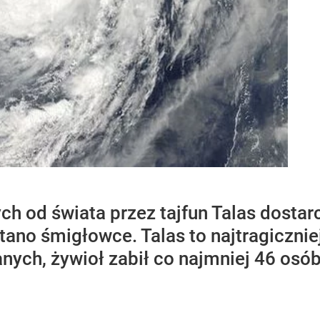
ch od świata przez tajfun Talas dostar
ano śmigłowce. Talas to najtragiczniej
ych, żywioł zabił co najmniej 46 osób