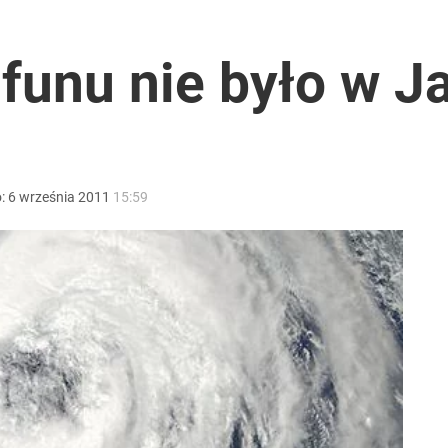
bry na upały na Mazowszu
funu nie było w J
anipulują cenami nad morzem
o:
6
września
2011
15:59
 Polaków zapytano o zakupy