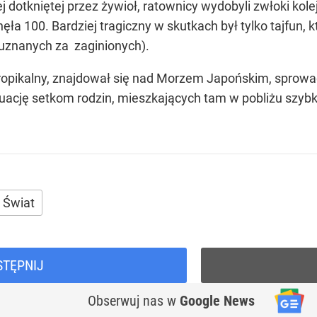
 dotkniętej przez żywioł, ratownicy wydobyli zwłoki kol
nęła 100. Bardziej tragiczny w skutkach był tylko tajfun, 
i uznanych za zaginionych).
m tropikalny, znajdował się nad Morzem Japońskim, spro
ację setkom rodzin, mieszkających tam w pobliżu szybk
Świat
STĘPNIJ
Obserwuj nas
w
Google News