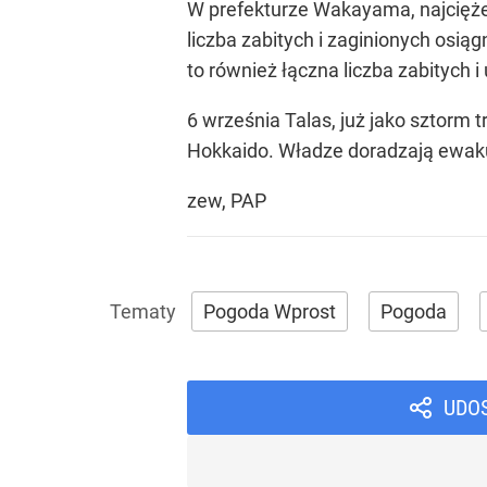
W prefekturze Wakayama, najciężej
liczba zabitych i zaginionych osiąg
to również łączna liczba zabitych 
6 września Talas, już jako sztor
Hokkaido. Władze doradzają ewaku
zew, PAP
Pogoda Wprost
Pogoda
UDO