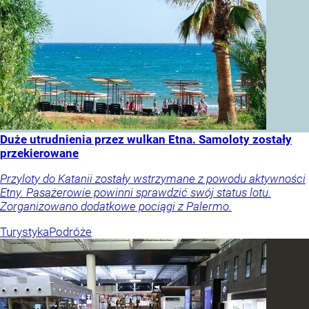
Duże utrudnienia przez wulkan Etna. Samoloty zostały
przekierowane
Przyloty do Katanii zostały wstrzymane z powodu aktywności
Etny. Pasażerowie powinni sprawdzić swój status lotu.
Zorganizowano dodatkowe pociągi z Palermo.
Turystyka
Podróże