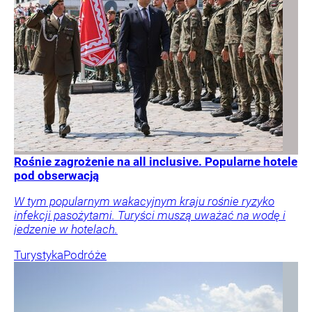
Rośnie zagrożenie na all inclusive. Popularne hotele
pod obserwacją
W tym popularnym wakacyjnym kraju rośnie ryzyko
infekcji pasożytami. Turyści muszą uważać na wodę i
jedzenie w hotelach.
Turystyka
Podróże