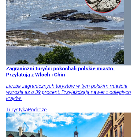
Zagraniczni turyści pokochali polskie miasto.
Przylatują z Włoch i Chin
Liczba zagranicznych turystów w tym polskim mieście
wzrosła aż o 39 procent. Przyjeżdżają nawet z odległych
krajów.
Turystyka
Podróże