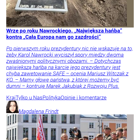
Wrze po roku Nawrockiego. „Największa hańba”
kontra „Cała Europa nam go zazdrości”
Po pierwszym roku prezydentury nic nie wskazuje na to,
żeby Karol Nawrocki wyciszył spory między dwoma
zwaśnionymi politycznymi obozami. – Dotychczas
największą hańbą na karcie jego prezydentury jest
chyba zawetowanie SAFE – ocenia Mariusz Witczak z
KO. – Mamy głowę państwa, z której możemy być
dumni – kontruje Marek Jakubiak z Rozwoju Plus.
Kraj
Tylko u Nas
Polityka
Opinie i komentarze
Magdalena
Frindt