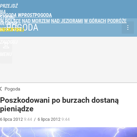
PRZEJDŹ
NA
POGODA WPROST
STRONĘ
W POLSCE
NAD MORZEM
NAD JEZIORAMI
W GÓRACH
PODRÓŻE
GŁÓWNĄ
POGODA
WPROST.PL
UBSKRYBUJ
ZALOGUJ
MENU
Pogoda
Poszkodowani po burzach dostaną
pieniądze
6
lipca
2012
9:44
/
6
lipca
2012
9:44