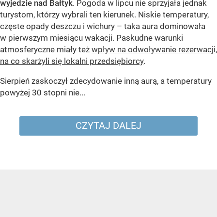
wyjedzie nad Bałtyk
. Pogoda w lipcu nie sprzyjała jednak
turystom, którzy wybrali ten kierunek. Niskie temperatury,
częste opady deszczu i wichury – taka aura dominowała
w pierwszym miesiącu wakacji. Paskudne warunki
atmosferyczne miały też
wpływ na odwoływanie rezerwacji,
na co skarżyli się lokalni przedsiębiorcy
.
Sierpień zaskoczył zdecydowanie inną aurą, a temperatury
powyżej 30 stopni nie...
CZYTAJ DALEJ