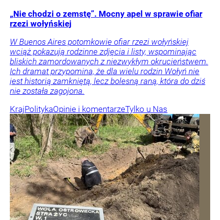
„Nie chodzi o zemstę”. Mocny apel w sprawie ofiar
rzezi wołyńskiej
W Buenos Aires potomkowie ofiar rzezi wołyńskiej
wciąż pokazują rodzinne zdjęcia i listy, wspominając
bliskich zamordowanych z niezwykłym okrucieństwem.
Ich dramat przypomina, że dla wielu rodzin Wołyń nie
jest historią zamkniętą, lecz bolesną raną, która do dziś
nie została zagojona.
Kraj
Polityka
Opinie i komentarze
Tylko u Nas