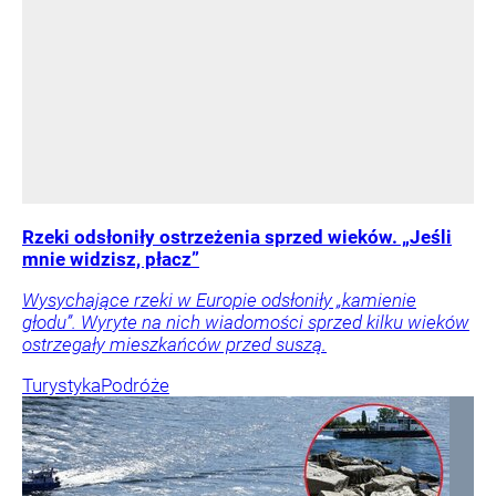
Rzeki odsłoniły ostrzeżenia sprzed wieków. „Jeśli
mnie widzisz, płacz”
Wysychające rzeki w Europie odsłoniły „kamienie
głodu”. Wyryte na nich wiadomości sprzed kilku wieków
ostrzegały mieszkańców przed suszą.
Turystyka
Podróże