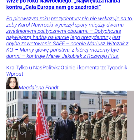
Wrze po roku Nawrockiego. „Największa hańba”
kontra „Cała Europa nam go zazdrości”
Po pierwszym roku prezydentury nic nie wskazuje na to,
żeby Karol Nawrocki wyciszył spory między dwoma
zwaśnionymi politycznymi obozami. – Dotychczas
największą hańbą na karcie jego prezydentury jest
chyba zawetowanie SAFE – ocenia Mariusz Witczak z
KO. – Mamy głowę państwa, z której możemy być
dumni – kontruje Marek Jakubiak z Rozwoju Plus.
Kraj
Tylko u Nas
Polityka
Opinie i komentarze
Tygodnik
Wprost
Magdalena
Frindt