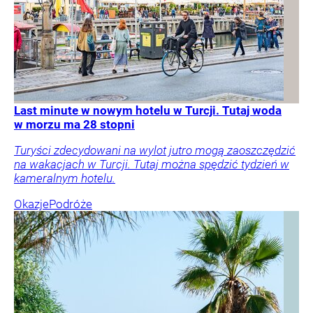
Last minute w nowym hotelu w Turcji. Tutaj woda
w morzu ma 28 stopni
Turyści zdecydowani na wylot jutro mogą zaoszczędzić
na wakacjach w Turcji. Tutaj można spędzić tydzień w
kameralnym hotelu.
Okazje
Podróże