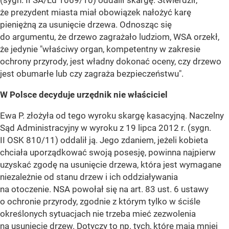
(sygn. II SA/Łd 1069/10) oddalił skargę. Stwierdził,
że prezydent miasta miał obowiązek nałożyć karę
pieniężną za usunięcie drzewa. Odnosząc się
do argumentu, że drzewo zagrażało ludziom, WSA orzekł,
że jedynie "właściwy organ, kompetentny w zakresie
ochrony przyrody, jest władny dokonać oceny, czy drzewo
jest obumarłe lub czy zagraża bezpieczeństwu".
W Polsce decyduje urzędnik nie właściciel
Ewa P. złożyła od tego wyroku skargę kasacyjną. Naczelny
Sąd Administracyjny w wyroku z 19 lipca 2012 r. (sygn.
II OSK 810/11) oddalił ją. Jego zdaniem, jeżeli kobieta
chciała uporządkować swoją posesję, powinna najpierw
uzyskać zgodę na usunięcie drzewa, która jest wymagane
niezależnie od stanu drzew i ich oddziaływania
na otoczenie. NSA powołał się na art. 83 ust. 6 ustawy
o ochronie przyrody, zgodnie z którym tylko w ściśle
określonych sytuacjach nie trzeba mieć zezwolenia
na usunięcie drzew. Dotyczy to np. tych, które mają mniej