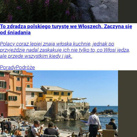
To zdradza polskiego turystę we Włoszech. Zaczyna się
od śniadania
Polacy coraz lepiej znają włoską kuchnię, jednak po
przyjeździe nadal zaskakuje ich nie tylko to, co Włosi jedzą,
ale przede wszystkim kiedy i jak.
Porady
Podróże