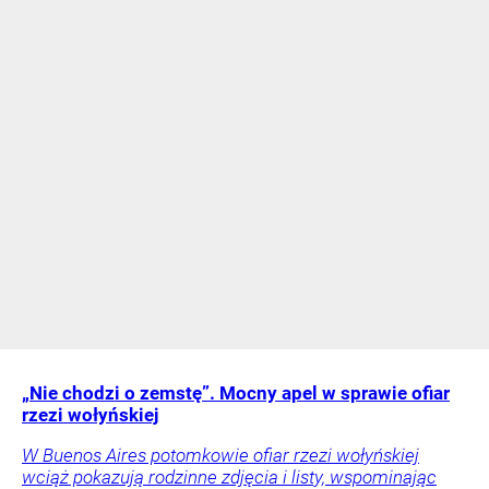
„Nie chodzi o zemstę”. Mocny apel w sprawie ofiar
rzezi wołyńskiej
W Buenos Aires potomkowie ofiar rzezi wołyńskiej
wciąż pokazują rodzinne zdjęcia i listy, wspominając