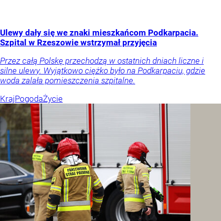
Ulewy dały się we znaki mieszkańcom Podkarpacia.
Szpital w Rzeszowie wstrzymał przyjęcia
Przez całą Polskę przechodzą w ostatnich dniach liczne i
silne ulewy. Wyjątkowo ciężko było na Podkarpaciu, gdzie
woda zalała pomieszczenia szpitalne.
Kraj
Pogoda
Życie