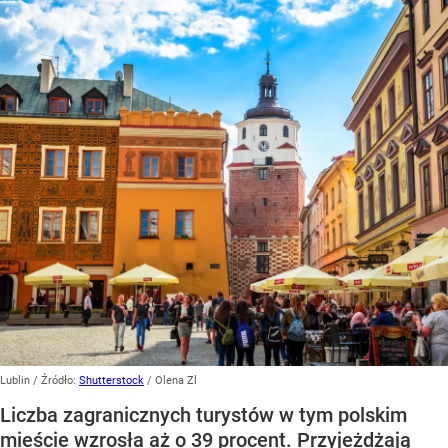
Lublin
/ Źródło:
Shutterstock
/
Olena Zl
Liczba zagranicznych turystów w tym polskim
mieście wzrosła aż o 39 procent. Przyjeżdżają