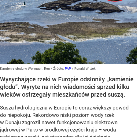
Kamienie głodu w Wormacji, Ren
/ Źródło:
PAP
/
Ronald Wittek
Wysychające rzeki w Europie odsłoniły „kamienie
głodu”. Wyryte na nich wiadomości sprzed kilku
wieków ostrzegały mieszkańców przed suszą.
Susza hydrologiczna w Europie to coraz większy powód
do niepokoju. Rekordowo niski poziom wody rzeki
w Dunaju zagroził nawet funkcjonowaniu elektrowni
jądrowej w Paks w środkowej części kraju – woda