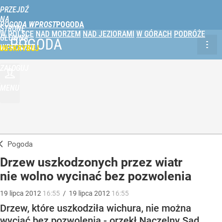
PRZEJDŹ
NA
POGODA WPROST
STRONĘ
W POLSCE
NAD MORZEM
NAD JEZIORAMI
W GÓRACH
PODRÓŻE
GŁÓWNĄ
POGODA
WPROST.PL
UBSKRYBUJ
ZALOGUJ
MENU
Pogoda
Drzew uszkodzonych przez wiatr
nie wolno wycinać bez pozwolenia
19
lipca
2012
16:55
/
19
lipca
2012
16:55
Drzew, które uszkodziła wichura, nie można
wyciąć bez pozwolenia - orzekł Naczelny Sąd