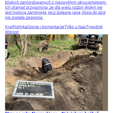
bliskich zamordowanych z niezwykłym okrucieństwem.
Ich dramat przypomina, że dla wielu rodzin Wołyń nie
jest historią zamkniętą, lecz bolesną raną, która do dziś
nie została zagojona.
Kraj
Polityka
Opinie i komentarze
Tylko u Nas
Tygodnik
Wprost