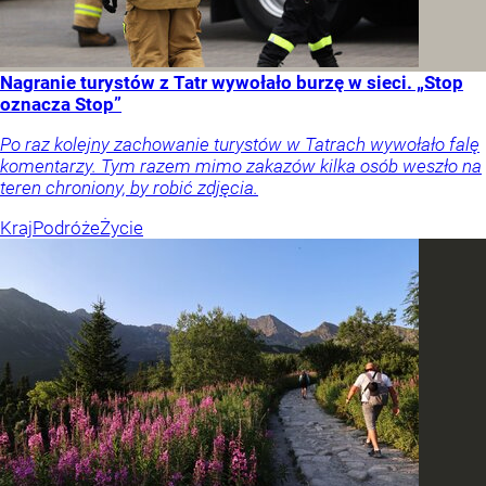
Nagranie turystów z Tatr wywołało burzę w sieci. „Stop
oznacza Stop”
Po raz kolejny zachowanie turystów w Tatrach wywołało falę
komentarzy. Tym razem mimo zakazów kilka osób weszło na
teren chroniony, by robić zdjęcia.
Kraj
Podróże
Życie