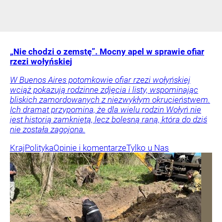
„Nie chodzi o zemstę”. Mocny apel w sprawie ofiar
rzezi wołyńskiej
W Buenos Aires potomkowie ofiar rzezi wołyńskiej
wciąż pokazują rodzinne zdjęcia i listy, wspominając
bliskich zamordowanych z niezwykłym okrucieństwem.
Ich dramat przypomina, że dla wielu rodzin Wołyń nie
jest historią zamkniętą, lecz bolesną raną, która do dziś
nie została zagojona.
Kraj
Polityka
Opinie i komentarze
Tylko u Nas