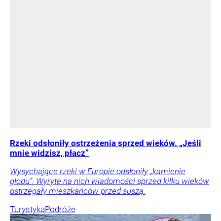
Rzeki odsłoniły ostrzeżenia sprzed wieków. „Jeśli
mnie widzisz, płacz”
Wysychające rzeki w Europie odsłoniły „kamienie
głodu”. Wyryte na nich wiadomości sprzed kilku wieków
ostrzegały mieszkańców przed suszą.
Turystyka
Podróże