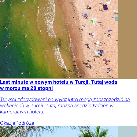
Last minute w nowym hotelu w Turcji. Tutaj woda
w morzu ma 28 stopni
Turyści zdecydowani na wylot jutro mogą zaoszczędzić na
wakacjach w Turcji. Tutaj można spędzić tydzień w
kameralnym hotelu.
Okazje
Podróże