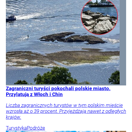
Zagraniczni turyści pokochali polskie miasto.
Przylatują z Włoch i Chin
Liczba zagranicznych turystów w tym polskim mieście
wzrosła aż o 39 procent. Przyjeżdżają nawet z odległych
krajów.
Turystyka
Podróże