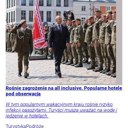
Rośnie zagrożenie na all inclusive. Popularne hotele
pod obserwacją
W tym popularnym wakacyjnym kraju rośnie ryzyko
infekcji pasożytami. Turyści muszą uważać na wodę i
jedzenie w hotelach.
Turystyka
Podróże