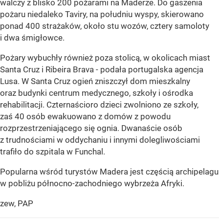
walczy z blisko 200 pożarami na Maderze. Do gaszenia
pożaru niedaleko Taviry, na południu wyspy, skierowano
ponad 400 strażaków, około stu wozów, cztery samoloty
i dwa śmigłowce.
Pożary wybuchły również poza stolicą, w okolicach miast
Santa Cruz i Ribeira Brava - podała portugalska agencja
Lusa. W Santa Cruz ogień zniszczył dom mieszkalny
oraz budynki centrum medycznego, szkoły i ośrodka
rehabilitacji. Czternaścioro dzieci zwolniono ze szkoły,
zaś 40 osób ewakuowano z domów z powodu
rozprzestrzeniającego się ognia. Dwanaście osób
z trudnościami w oddychaniu i innymi dolegliwościami
trafiło do szpitala w Funchal.
Popularna wśród turystów Madera jest częścią archipelagu
w pobliżu północno-zachodniego wybrzeża Afryki.
zew, PAP