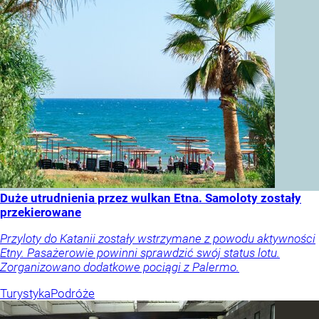
Duże utrudnienia przez wulkan Etna. Samoloty zostały
przekierowane
Przyloty do Katanii zostały wstrzymane z powodu aktywności
Etny. Pasażerowie powinni sprawdzić swój status lotu.
Zorganizowano dodatkowe pociągi z Palermo.
Turystyka
Podróże