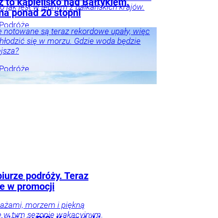
z to kąpielisko nad Bałtykiem.
to jak jest w jednym z bałkańskich krajów.
a ponad 20 stopni
Podróże
 notowane są teraz rekordowe upały, więc
hłodzić się w morzu. Gdzie woda będzie
ejsza?
Podróże
iurze podróży. Teraz
ve w promocji
lażami, morzem i piękną
e w tym sezonie wakacyjnym.