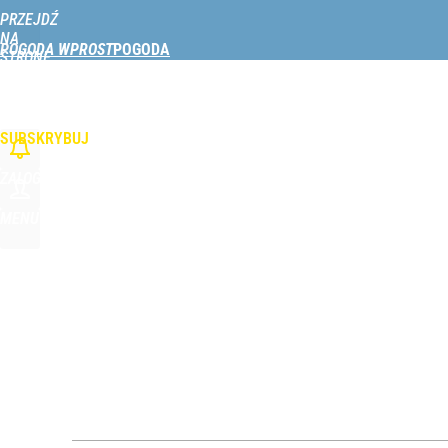
PRZEJDŹ
Udostępnij
0
Skomentuj
NA
POGODA WPROST
STRONĘ
GŁÓWNĄ
W POLSCE
NAD MORZEM
NAD JEZIORAMI
W GÓRACH
PODRÓŻE
WPROST.PL
SUBSKRYBUJ
ZALOGUJ
MENU