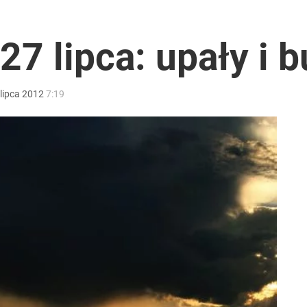
7 lipca: upały i b
lipca
2012
7:19