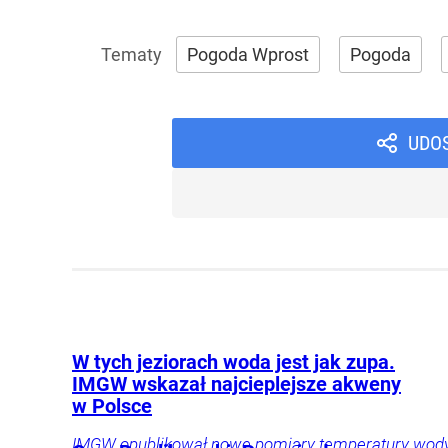
Pogoda Wprost
Pogoda
UDO
W tych jeziorach woda jest jak zupa.
IMGW wskazał najcieplejsze akweny
w Polsce
IMGW opublikował nowe pomiary temperatury wod