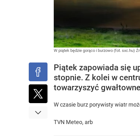
W piątek będzie gorąco i burzowo (fot. sxc.hu)
Źr
Piątek zapowiada się u
stopnie. Z kolei w cen
towarzyszyć gwałtowne
W czasie burz porywisty wiatr moż
TVN Meteo, arb