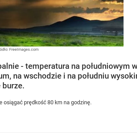
ódło:
FreeImages.com
palnie - temperatura na południowym 
trum, na wschodzie i na południu wyso
 burze.
e osiągać prędkość 80 km na godzinę.