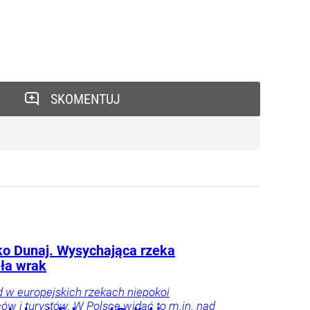
SKOMENTUJ
lko Dunaj. Wysychająca rzeka
iła wrak
 w europejskich rzekach niepokoi
w i turystów. W Polsce widać to m.in. nad