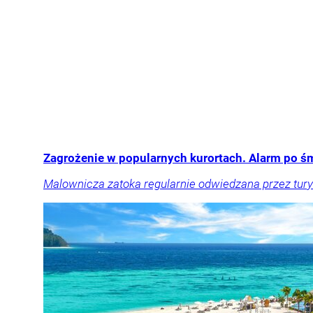
Zagrożenie w popularnych kurortach. Alarm po śm
Malownicza zatoka regularnie odwiedzana przez tury