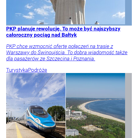
PKP planuje rewolucję. To może być najszybszy
całoroczny pociąg nad Bałtyk
PKP chce wzmocnić ofertę połączeń na trasie z
Warszawy do Świnoujścia. To dobra wiadomość także
dla pasażerów ze Szczecina i Poznania.
Turystyka
Podróże