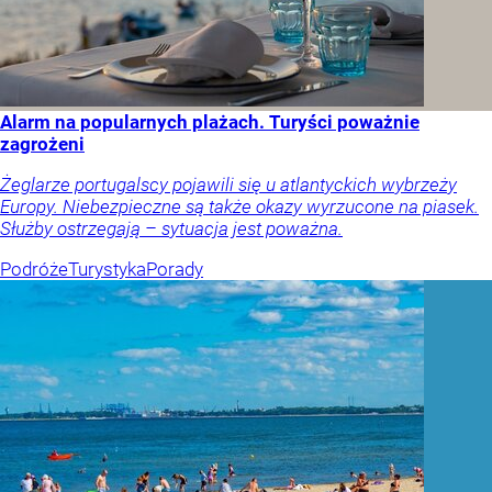
Alarm na popularnych plażach. Turyści poważnie
zagrożeni
Żeglarze portugalscy pojawili się u atlantyckich wybrzeży
Europy. Niebezpieczne są także okazy wyrzucone na piasek.
Służby ostrzegają – sytuacja jest poważna.
Podróże
Turystyka
Porady