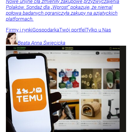
Nowe unijne cła zmieniły zakupowe przyzwyczajenia
Polaków. Sondaż dla „Wprost” pokazuje, że niemal
połowa badanych ograniczyła zakupy na azjatyckich
platformach.
Firmy i rynki
Gospodarka
Twój portfel
Tylko u Nas
Beata Anna
Święcicka