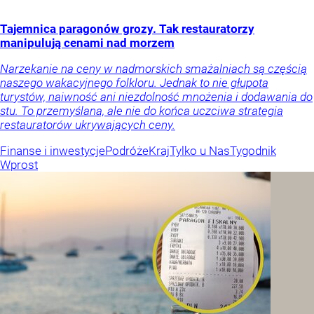
Tajemnica paragonów grozy. Tak restauratorzy
manipulują cenami nad morzem
Narzekanie na ceny w nadmorskich smażalniach są częścią
naszego wakacyjnego folkloru. Jednak to nie głupota
turystów, naiwność ani niezdolność mnożenia i dodawania do
stu. To przemyślana, ale nie do końca uczciwa strategia
restauratorów ukrywających ceny.
Finanse i inwestycje
Podróże
Kraj
Tylko u Nas
Tygodnik
Wprost