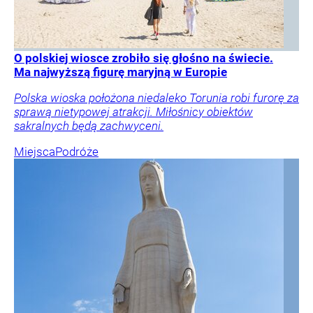
O polskiej wiosce zrobiło się głośno na świecie.
Ma najwyższą figurę maryjną w Europie
Polska wioska położona niedaleko Torunia robi furorę za
sprawą nietypowej atrakcji. Miłośnicy obiektów
sakralnych będą zachwyceni.
Miejsca
Podróże