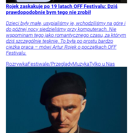
Rojek zaskakuje po 19 latach OFF Festivalu: Dziś
prawdopodobnie bym tego nie zrobił
Dzieci były małe, usypialiśmy je, wchodziliśmy na górę i
do późnej nocy siedzieliśmy przy komputerach. Nie
wspominam tego jako romantycznego czasu, za którym
dziś szczególnie tęsknię. To była po prostu bardzo
ciężka praca – mówi Artur Rojek o początkach OFF
Festivalu.
Rozrywka
Festiwale/Przeglądy
Muzyka
Tylko u Nas