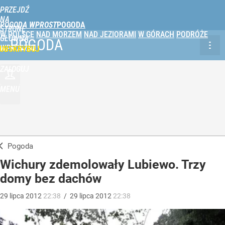
PRZEJDŹ
NA
POGODA WPROST
STRONĘ
W POLSCE
NAD MORZEM
NAD JEZIORAMI
W GÓRACH
PODRÓŻE
GŁÓWNĄ
POGODA
WPROST.PL
UBSKRYBUJ
ZALOGUJ
MENU
Pogoda
Wichury zdemolowały Lubiewo. Trzy
domy bez dachów
29
lipca
2012
22:38
/
29
lipca
2012
22:38