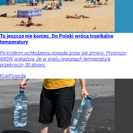
To jeszcze nie koniec. Do Polski wrócą tropikalne
temperatury
Po krótkim ochłodzeniu pogoda znów się zmieni. Prognozy
IMGW wskazują, że w wielu regionach temperatura
przekroczy 30 stopni.
Kraj
Pogoda