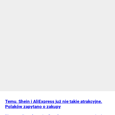
Temu, Shein i AliExpress już nie takie atrakcyjne.
Polaków zapytano o zakupy