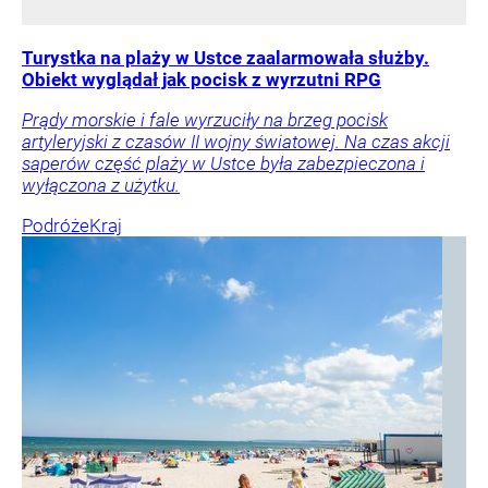
Turystka na plaży w Ustce zaalarmowała służby.
Obiekt wyglądał jak pocisk z wyrzutni RPG
Prądy morskie i fale wyrzuciły na brzeg pocisk
artyleryjski z czasów II wojny światowej. Na czas akcji
saperów część plaży w Ustce była zabezpieczona i
wyłączona z użytku.
Podróże
Kraj