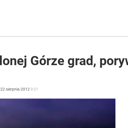
ularne kąpieliska
rzezi wołyńskiej
onej Górze grad, poryw
w morzu ma 28 stopni
:
22
sierpnia
2012
9:21