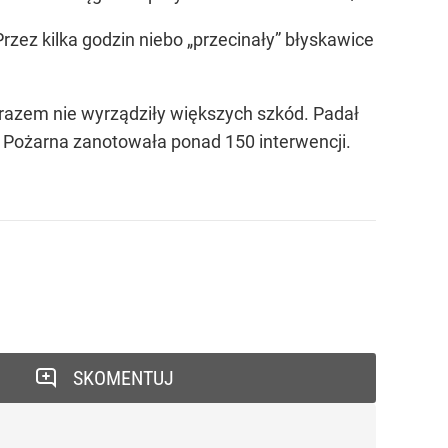
zez kilka godzin niebo „przecinały” błyskawice
m razem nie wyrządziły większych szkód. Padał
aż Pożarna zanotowała ponad 150 interwencji.
SKOMENTUJ