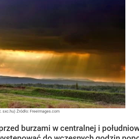
t. sxc.hu)
Źródło:
FreeImages.com
 przed burzami w centralnej i południ
występować do wczesnych godzin pop