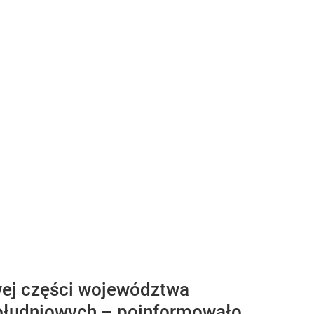
owej części województwa
ołudniowych – poinformowało