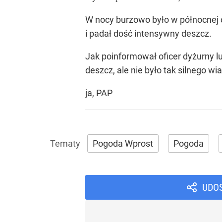
W nocy burzowo było w północnej c
i padał dość intensywny deszcz.
Jak poinformował oficer dyżurny l
deszcz, ale nie było tak silnego w
ja, PAP
Pogoda Wprost
Pogoda
UDO