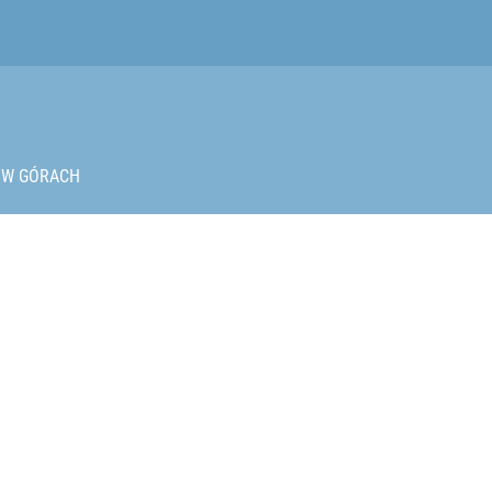
„Stop oznacza Stop”
W GÓRACH
o w końcu dojedziemy pociągiem
 Szpital w Rzeszowie wstrzymał przyjęcia