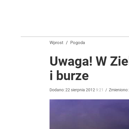
Czerwone flagi nad Bałtykiem. Sinice zamykają pop
dodaj
„Nie chodzi o zemstę”. Mocny apel w sprawie ofiar 
Wprost
/
Pogoda
dodaj
Uwaga! W Ziel
i burze
Last minute w nowym hotelu w Turcji. Tutaj woda 
dodaj
Dodano:
22
sierpnia
2012
9:21
/
Zmieniono