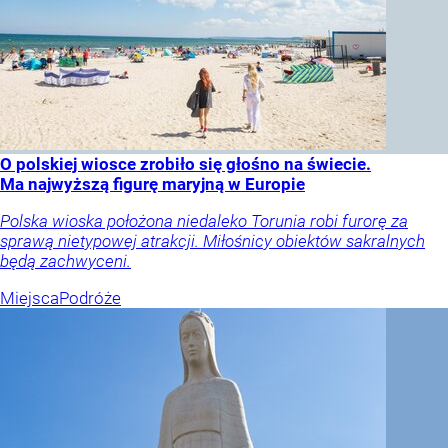
O polskiej wiosce zrobiło się głośno na świecie.
Ma najwyższą figurę maryjną w Europie
Polska wioska położona niedaleko Torunia robi furorę za
sprawą nietypowej atrakcji. Miłośnicy obiektów sakralnych
będą zachwyceni.
Miejsca
Podróże