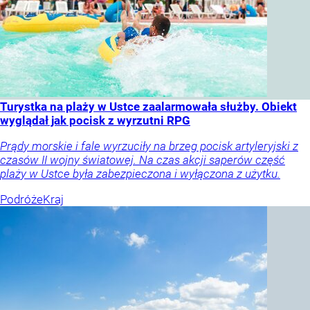
Turystka na plaży w Ustce zaalarmowała służby. Obiekt
wyglądał jak pocisk z wyrzutni RPG
Prądy morskie i fale wyrzuciły na brzeg pocisk artyleryjski z
czasów II wojny światowej. Na czas akcji saperów część
plaży w Ustce była zabezpieczona i wyłączona z użytku.
Podróże
Kraj