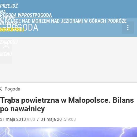
PRZEJDŹ
NA
POGODA WPROST
STRONĘ
W POLSCE
NAD MORZEM
NAD JEZIORAMI
W GÓRACH
PODRÓŻE
GŁÓWNĄ
POGODA
WPROST.PL
UBSKRYBUJ
ZALOGUJ
MENU
Pogoda
Trąba powietrzna w Małopolsce. Bilans
po nawałnicy
31
maja
2013
9:03
/
31
maja
2013
9:03