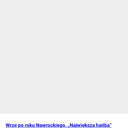
Wrze po roku Nawrockiego. „Największa hańba”