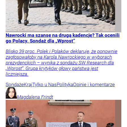
Nawrocki ma szansę na drugą kadencję? Tak ocenili
go Polacy. Sondaż dla „Wprost”
Blisko 39 proc. Polek i Polaków deklaruje, że ponownie
zagłosowałoby na Karola Nawrockiego w wyborach
prezydenckich – wynika z sondażu SW Research dla
„Wprost”. Grupa krytyków głowy państwa jest
liczniejsza.
Sondaże
Kraj
Tylko u Nas
Polityka
Opinie i komentarze
Magdalena
Frindt