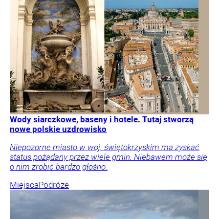
Wody siarczkowe, baseny i hotele. Tutaj stworzą
nowe polskie uzdrowisko
Niepozorne miasto w woj. świętokrzyskim ma zyskać
status pożądany przez wiele gmin. Niebawem może się
o nim zrobić bardzo głośno.
Miejsca
Podróże