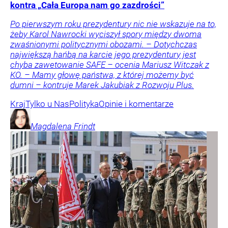
kontra „Cała Europa nam go zazdrości”
Po pierwszym roku prezydentury nic nie wskazuje na to,
żeby Karol Nawrocki wyciszył spory między dwoma
zwaśnionymi politycznymi obozami. – Dotychczas
największą hańbą na karcie jego prezydentury jest
chyba zawetowanie SAFE – ocenia Mariusz Witczak z
KO. – Mamy głowę państwa, z której możemy być
dumni – kontruje Marek Jakubiak z Rozwoju Plus.
Kraj
Tylko u Nas
Polityka
Opinie i komentarze
Magdalena
Frindt