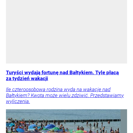
Turyści wydają fortunę nad Bałtykiem. Tyle płacą
za tydzień wakacji
Ile czteroosobowa rodzina wyda na wakacje nad
Bałtykiem? Kwota może wielu zdziwić. Przedstawiamy
wyliczenia.