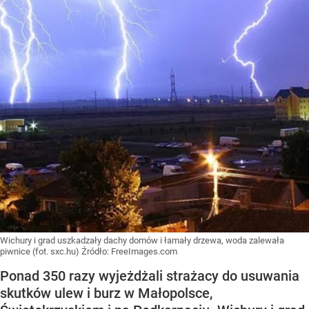
Wichury i grad uszkadzały dachy domów i łamały drzewa, woda zalewała
piwnice (fot. sxc.hu)
Źródło:
FreeImages.com
Ponad 350 razy wyjeżdżali strażacy do usuwania
skutków ulew i burz w Małopolsce,