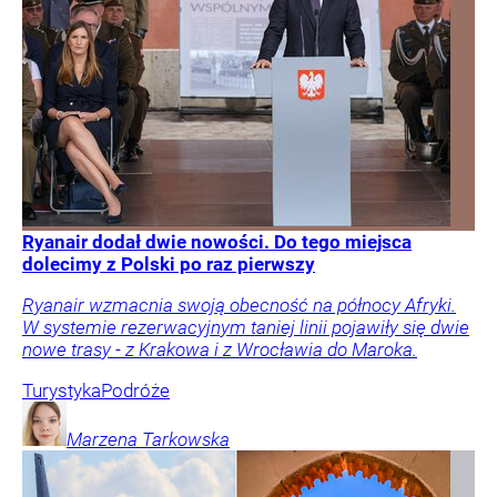
Ryanair dodał dwie nowości. Do tego miejsca
dolecimy z Polski po raz pierwszy
Ryanair wzmacnia swoją obecność na północy Afryki.
W systemie rezerwacyjnym taniej linii pojawiły się dwie
nowe trasy - z Krakowa i z Wrocławia do Maroka.
Turystyka
Podróże
Marzena
Tarkowska