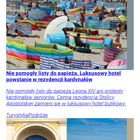
Nie pomogły listy do papieża. Luksusowy hotel
powstanie w rezydencji kardynałów
Nie pomogły listy do papieża Leona XIV ani protesty
kardynałów seniorów. Cenna rezydencja Stolicy
Apostolskiej zamieni się w luksusowy hotel butikowy.
Turystyka
Podróże