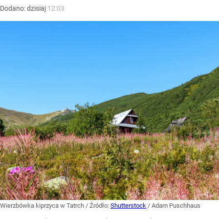
Dodano:
dzisiaj
12:03
Wierzbówka kiprzyca w Tatrch
/ Źródło:
Shutterstock
/
Adam Puschhaus