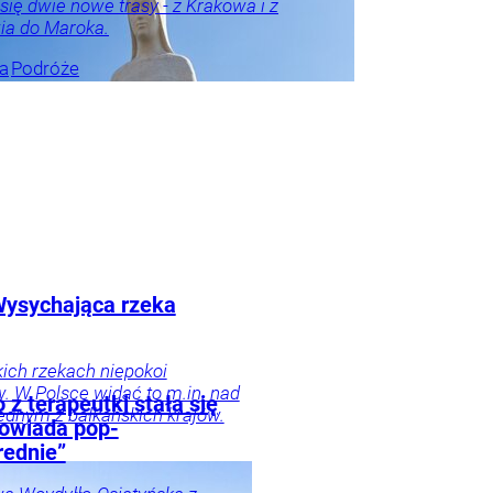
 się dwie nowe trasy - z Krakowa i z
ia do Maroka.
ka
Podróże
ka
 Wysychająca rzeka
ich rzekach niepokoi
. W Polsce widać to m.in. nad
z terapeutki stała się
 jednym z bałkańskich krajów.
powiada pop-
rednie”