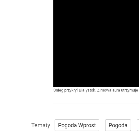
Śnieg przykrył Białystok. Zimowa aura utrzymuj
Pogoda Wprost
Pogoda