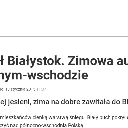
imy z Polski po raz pierwszy
Ma najwyższą figurę maryjną w Europie
ł Białystok. Zimowa a
cnym-wschodzie
ntra „Cała Europa nam go zazdrości”
no:
13
stycznia
2015
11:37
ej jesieni, zima na dobre zawitała do B
 mieszkańców cienką warstwą śniegu. Biały puch pokrył 
ószyć nad północno-wschodnią Polską