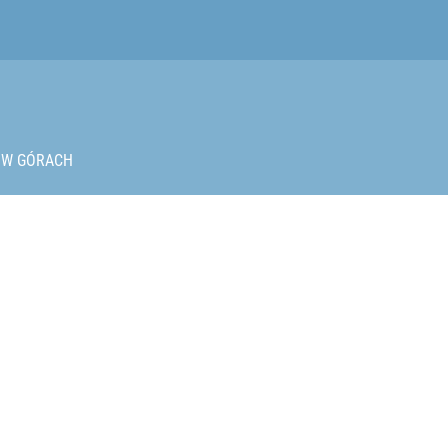
bry na upały na Mazowszu
W GÓRACH
2030 roku?
iekt wyglądał jak pocisk z wyrzutni RPG