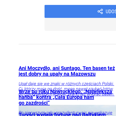
UDO
Ani Moczydło, ani Suntago. Ten basen też
jest dobry na upały na Mazowszu
Upał daje się we znaki w różnych częściach Polski.
Ci, którzy mają go dość, mogą nawet szukać lotów
Wrze po roku Nawrockiego. „Największa
do chłodniejszych krajów. Warto też wybrać basen.
hańba” kontra „Cała Europa nam
go zazdrości”
Po pierwszym roku prezydentury nic nie wskazuje
Turyści wydają fortunę nad Bałtykiem.