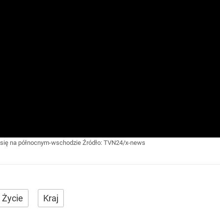
e się na północnym-wschodzie
Źródło:
TVN24/x-news
Życie
Kraj