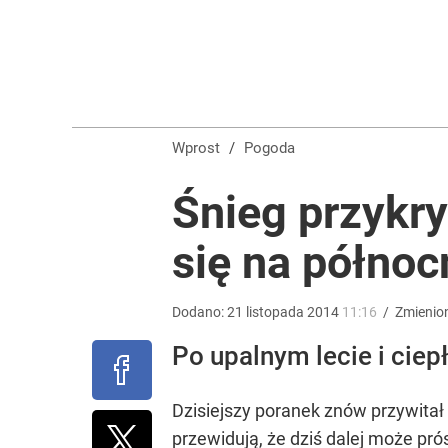
Ryanair dodał dwie nowości. Do tego miejsca dolec
dodaj
O polskiej wiosce zrobiło się głośno na świecie. 
Wprost
/
Pogoda
dodaj
Śnieg przykry
się na półno
Wrze po roku Nawrockiego. „Największa hańba” ko
16
Dodano:
21
listopada
2014
11:16
/
Zmienio
Po upalnym lecie i ciepł
Dzisiejszy poranek znów przywitał
przewidują, że dziś dalej może pr