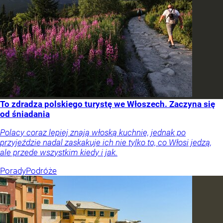
To zdradza polskiego turystę we Włoszech. Zaczyna się
od śniadania
Polacy coraz lepiej znają włoską kuchnię, jednak po
przyjeździe nadal zaskakuje ich nie tylko to, co Włosi jedzą,
ale przede wszystkim kiedy i jak.
Porady
Podróże