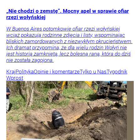
„Nie chodzi o zemstę”. Mocny apel w sprawie ofiar
rzezi wołyńskiej
W Buenos Aires potomkowie ofiar rzezi wołyńskiej
wciąż pokazują rodzinne zdjęcia i listy, wspominając
bliskich zamordowanych z niezwykłym okrucieństwem.
Ich dramat przypomina, że dla wielu rodzin Wołyń nie
jest historią zamkniętą, lecz bolesną raną, która do dziś
nie została zagojona.
Kraj
Polityka
Opinie i komentarze
Tylko u Nas
Tygodnik
Wprost