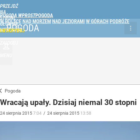
PRZEJDŹ
NA
POGODA WPROST
STRONĘ
W POLSCE
NAD MORZEM
NAD JEZIORAMI
W GÓRACH
PODRÓŻE
GŁÓWNĄ
POGODA
WPROST.PL
UBSKRYBUJ
ZALOGUJ
MENU
Pogoda
Wracają upały. Dzisiaj niemal 30 stopni
24
sierpnia
2015
7:04
/
24
sierpnia
2015
13:58