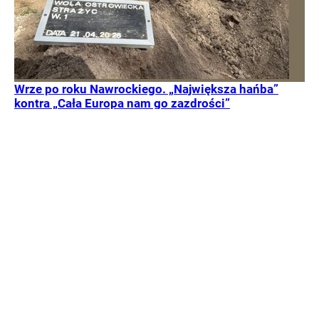
Wrze po roku Nawrockiego. „Największa hańba”
kontra „Cała Europa nam go zazdrości”
Po pierwszym roku prezydentury nic nie wskazuje na to,
żeby Karol Nawrocki wyciszył spory między dwoma
zwaśnionymi politycznymi obozami. – Dotychczas
największą hańbą na karcie jego prezydentury jest
chyba zawetowanie SAFE – ocenia Mariusz Witczak z
KO. – Mamy głowę państwa, z której możemy być
dumni – kontruje Marek Jakubiak z Rozwoju Plus.
Kraj
Tylko u Nas
Polityka
Opinie i komentarze
Tygodnik
Wprost
Magdalena
Frindt