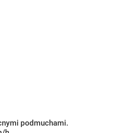
mocnymi podmuchami.
/h.