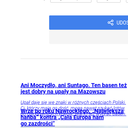
UDO
Ani Moczydło, ani Suntago. Ten basen też
jest dobry na upały na Mazowszu
Upał daje się we znaki w różnych częściach Polski.
Ci, którzy mają go dość, mogą nawet szukać lotów
Wrze po roku Nawrockiego. „Największa
do chłodniejszych krajów. Warto też wybrać basen.
hańba” kontra „Cała Europa nam
go zazdrości”