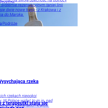
 wzmacnia swoją obecność na północy
Podróże
W systemie rezerwacyjnym taniej linii
 się dwie nowe trasy - z Krakowa i z
ia do Maroka.
ka
Podróże
ka
 Wysychająca rzeka
ich rzekach niepokoi
. W Polsce widać to m.in. nad
z terapeutki stała się
 jednym z bałkańskich krajów.