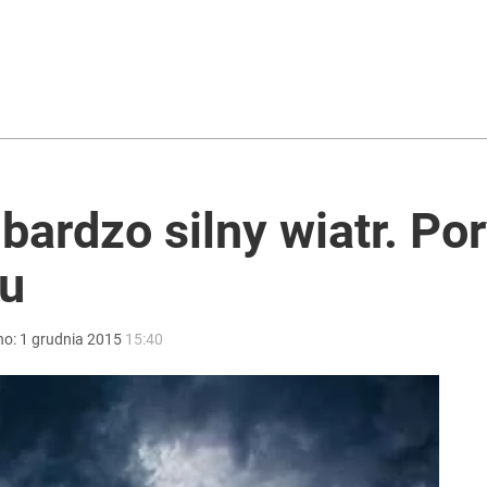
iekt wyglądał jak pocisk z wyrzutni RPG
ntra „Cała Europa nam go zazdrości”
bardzo silny wiatr. P
iu
imy z Polski po raz pierwszy
no:
1
grudnia
2015
15:40