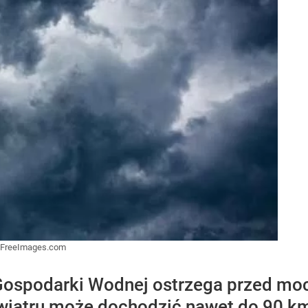
FreeImages.com
 i Gospodarki Wodnej ostrzega przed 
wiatru może dochodzić nawet do 90 km