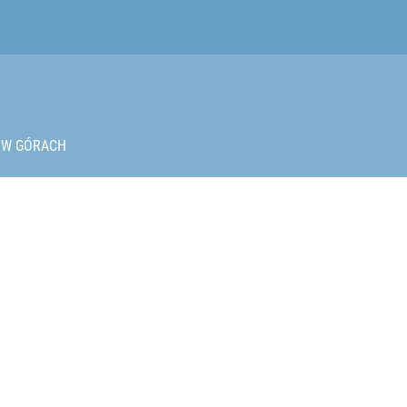
bry na upały na Mazowszu
W GÓRACH
2030 roku?
Ma najwyższą figurę maryjną w Europie