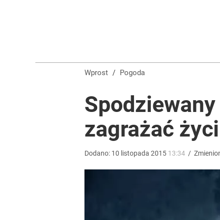
Turystka na plaży w Ustce zaalarmowała służby. Ob
dodaj
Wrze po roku Nawrockiego. „Największa hańba” ko
Wprost
/
Pogoda
16
Spodziewany 
zagrażać życ
Ryanair dodał dwie nowości. Do tego miejsca dolec
dodaj
Dodano:
10
listopada
2015
13:34
/
Zmienio