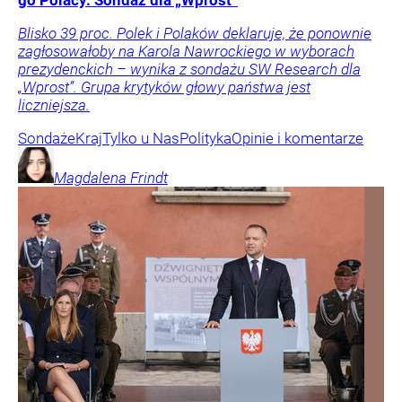
go Polacy. Sondaż dla „Wprost”
Blisko 39 proc. Polek i Polaków deklaruje, że ponownie
zagłosowałoby na Karola Nawrockiego w wyborach
prezydenckich – wynika z sondażu SW Research dla
„Wprost”. Grupa krytyków głowy państwa jest
liczniejsza.
Sondaże
Kraj
Tylko u Nas
Polityka
Opinie i komentarze
Magdalena
Frindt