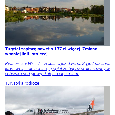
Turyści zapłacą nawet o 137 zł więcej. Zmiana
w taniej linii lotniczej
Ryanair czy Wizz Air zrobili to już dawno. Są jednak linie,
które wciąż nie pobierają opłat za bagaż umieszczany w
schowku nad głową. Tutaj to się zmieni.
Turystyka
Podróże