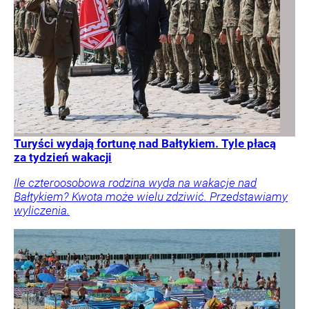
Turyści wydają fortunę nad Bałtykiem. Tyle płacą
za tydzień wakacji
Ile czteroosobowa rodzina wyda na wakacje nad
Bałtykiem? Kwota może wielu zdziwić. Przedstawiamy
wyliczenia.