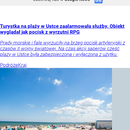
Turystka na plaży w Ustce zaalarmowała służby. Obiekt
wyglądał jak pocisk z wyrzutni RPG
Prądy morskie i fale wyrzuciły na brzeg pocisk artyleryjski z
czasów II wojny światowej. Na czas akcji saperów część
plaży w Ustce była zabezpieczona i wyłączona z użytku.
Podróże
Kraj