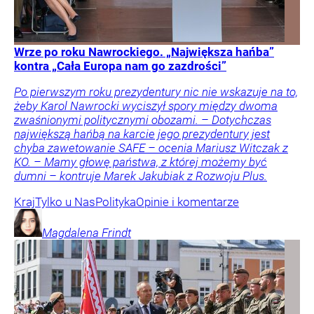
Wrze po roku Nawrockiego. „Największa hańba”
kontra „Cała Europa nam go zazdrości”
Po pierwszym roku prezydentury nic nie wskazuje na to,
żeby Karol Nawrocki wyciszył spory między dwoma
zwaśnionymi politycznymi obozami. – Dotychczas
największą hańbą na karcie jego prezydentury jest
chyba zawetowanie SAFE – ocenia Mariusz Witczak z
KO. – Mamy głowę państwa, z której możemy być
dumni – kontruje Marek Jakubiak z Rozwoju Plus.
Kraj
Tylko u Nas
Polityka
Opinie i komentarze
Magdalena
Frindt