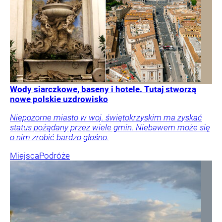
Wody siarczkowe, baseny i hotele. Tutaj stworzą
nowe polskie uzdrowisko
Niepozorne miasto w woj. świętokrzyskim ma zyskać
status pożądany przez wiele gmin. Niebawem może się
o nim zrobić bardzo głośno.
Miejsca
Podróże