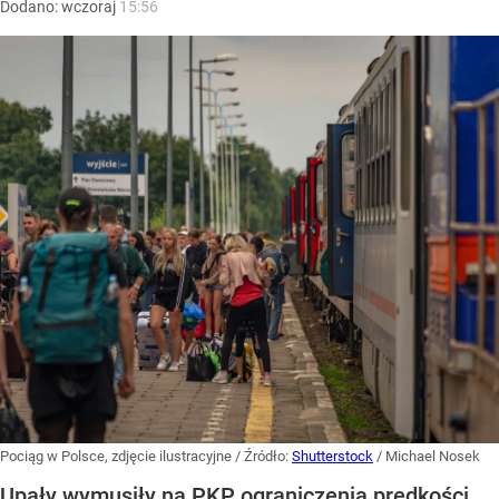
Dodano:
wczoraj
15:56
Pociąg w Polsce, zdjęcie ilustracyjne
/ Źródło:
Shutterstock
/
Michael Nosek
Upały wymusiły na PKP ograniczenia prędkości