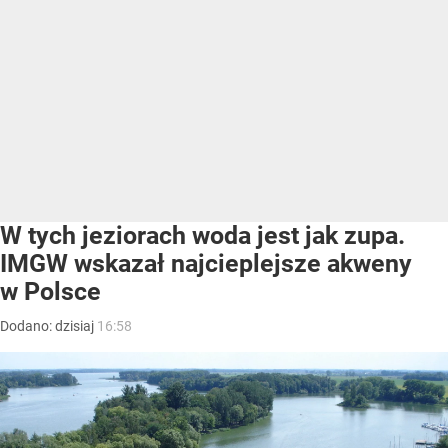
W tych jeziorach woda jest jak zupa.
IMGW wskazał najcieplejsze akweny
w Polsce
Dodano:
dzisiaj
16:58