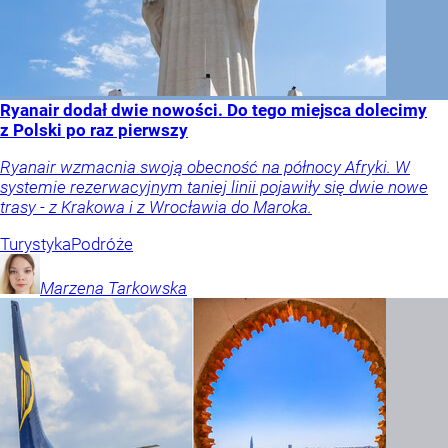
Ryanair dodał dwie nowości. Do tego miejsca dolecimy
z Polski po raz pierwszy
Ryanair wzmacnia swoją obecność na północy Afryki. W
systemie rezerwacyjnym taniej linii pojawiły się dwie nowe
trasy - z Krakowa i z Wrocławia do Maroka.
Turystyka
Podróże
Marzena
Tarkowska