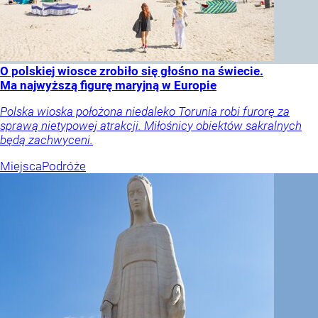
O polskiej wiosce zrobiło się głośno na świecie.
Ma najwyższą figurę maryjną w Europie
Polska wioska położona niedaleko Torunia robi furorę za
sprawą nietypowej atrakcji. Miłośnicy obiektów sakralnych
będą zachwyceni.
Miejsca
Podróże