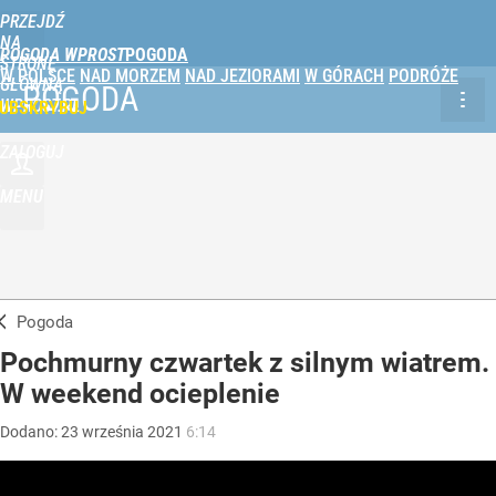
PRZEJDŹ
NA
POGODA WPROST
STRONĘ
W POLSCE
NAD MORZEM
NAD JEZIORAMI
W GÓRACH
PODRÓŻE
GŁÓWNĄ
POGODA
WPROST.PL
UBSKRYBUJ
ZALOGUJ
MENU
Pogoda
Pochmurny czwartek z silnym wiatrem.
W weekend ocieplenie
Dodano:
23
września
2021
6:14