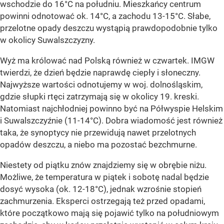
wschodzie do 16°C na południu. Mieszkańcy centrum
powinni odnotować ok. 14°C, a zachodu 13-15°C. Słabe,
przelotne opady deszczu wystąpią prawdopodobnie tylko
w okolicy Suwalszczyzny.
Wyż ma królować nad Polską również w czwartek. IMGW
twierdzi, że dzień będzie naprawdę ciepły i słoneczny.
Najwyższe wartości odnotujemy w woj. dolnośląskim,
gdzie słupki rtęci zatrzymają się w okolicy 19. kreski.
Natomiast najchłodniej powinno być na Półwyspie Helskim
i Suwalszczyźnie (11-14°C). Dobra wiadomość jest również
taka, że synoptycy nie przewidują nawet przelotnych
opadów deszczu, a niebo ma pozostać bezchmurne.
Niestety od piątku znów znajdziemy się w obrębie niżu.
Możliwe, że temperatura w piątek i sobotę nadal będzie
dosyć wysoka (ok. 12-18°C), jednak wzrośnie stopień
zachmurzenia. Eksperci ostrzegają też przed opadami,
które początkowo mają się pojawić tylko na południowym