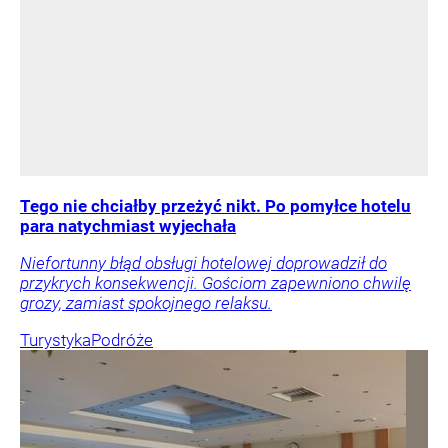
Tego nie chciałby przeżyć nikt. Po pomyłce hotelu
para natychmiast wyjechała
Niefortunny błąd obsługi hotelowej doprowadził do
przykrych konsekwencji. Gościom zapewniono chwilę
grozy, zamiast spokojnego relaksu.
Turystyka
Podróże