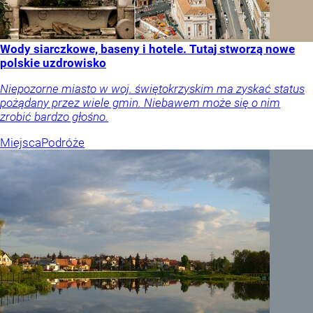
Wody siarczkowe, baseny i hotele. Tutaj stworzą nowe
polskie uzdrowisko
Niepozorne miasto w woj. świętokrzyskim ma zyskać status
pożądany przez wiele gmin. Niebawem może się o nim
zrobić bardzo głośno.
Miejsca
Podróże