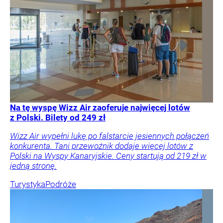
Na tę wyspę Wizz Air zaoferuje najwięcej lotów
z Polski. Bilety od 249 zł
Wizz Air wypełni lukę po falstarcie jesiennych połączeń
konkurenta. Tani przewoźnik dodaje więcej lotów z
Polski na Wyspy Kanaryjskie. Ceny startują od 219 zł w
jedną stronę.
Turystyka
Podróże