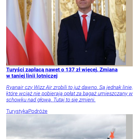
Turyści zapłacą nawet o 137 zł więcej. Zmiana
w taniej linii lotniczej
Ryanair czy Wizz Air zrobili to już dawno. Są jednak linie,
które wciąż nie pobierają opłat za bagaż umieszczany w
schowku nad głową. Tutaj to się zmieni.
Turystyka
Podróże