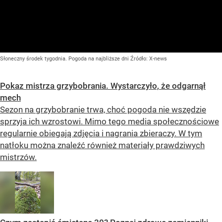
Słoneczny środek tygodnia. Pogoda na najbliższe dni
Źródło:
X-news
Pokaz mistrza grzybobrania. Wystarczyło, że odgarnął
mech
Sezon na grzybobranie trwa, choć pogoda nie wszędzie
sprzyja ich wzrostowi. Mimo tego media społecznościowe
regularnie obiegają zdjęcia i nagrania zbieraczy. W tym
natłoku można znaleźć również materiały prawdziwych
mistrzów.