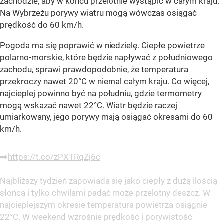
zachodzie, aby w końcu przelotnie wystąpić w całym kraju.
Na Wybrzeżu porywy wiatru mogą wówczas osiągać
prędkość do 60 km/h.
Pogoda ma się poprawić w niedzielę. Ciepłe powietrze
polarno-morskie, które będzie napływać z południowego
zachodu, sprawi prawdopodobnie, że temperatura
przekroczy nawet 20°C w niemal całym kraju. Co więcej,
najcieplej powinno być na południu, gdzie termometry
mogą wskazać nawet 22°C. Wiatr będzie raczej
umiarkowany, jego porywy mają osiągać okresami do 60
km/h.
➡️
https://t.co/zPXTRqZj6c
Najbliższy tydzień zapowiada się jako ciepły z dużą ilością
słońca i tylko chwilami padać może przelotny deszcz. W
najcieplejszym okresie temperatura powietrza osiągnie
22°C. W weekend wzrośnie prędkość i porywistość