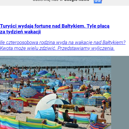
Turyści wydają fortunę nad Bałtykiem. Tyle płacą
za tydzień wakacji
Ile czteroosobowa rodzina wyda na wakacje nad Bałtykiem?
Kwota może wielu zdziwić. Przedstawiamy wyliczenia.