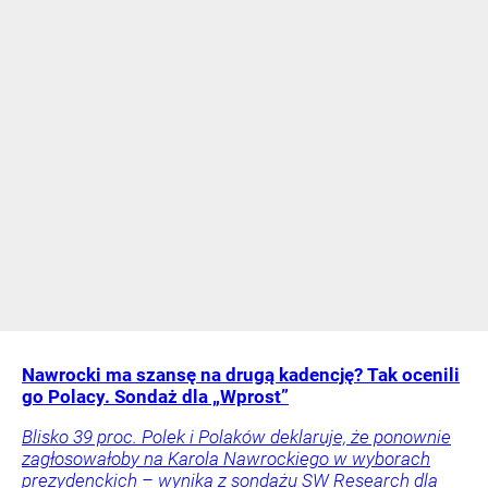
Nawrocki ma szansę na drugą kadencję? Tak ocenili
go Polacy. Sondaż dla „Wprost”
Blisko 39 proc. Polek i Polaków deklaruje, że ponownie
zagłosowałoby na Karola Nawrockiego w wyborach
prezydenckich – wynika z sondażu SW Research dla