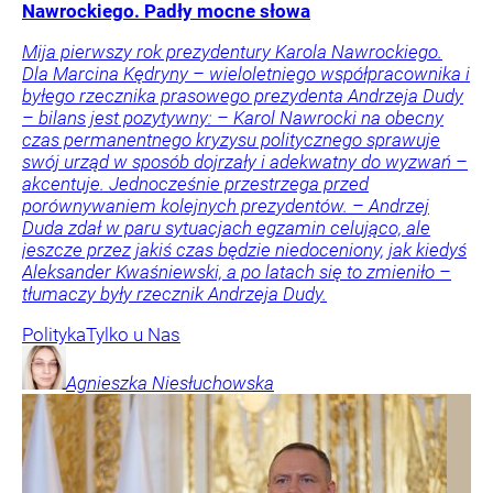
Nawrockiego. Padły mocne słowa
Mija pierwszy rok prezydentury Karola Nawrockiego.
Dla Marcina Kędryny – wieloletniego współpracownika i
byłego rzecznika prasowego prezydenta Andrzeja Dudy
– bilans jest pozytywny: – Karol Nawrocki na obecny
czas permanentnego kryzysu politycznego sprawuje
swój urząd w sposób dojrzały i adekwatny do wyzwań –
akcentuje. Jednocześnie przestrzega przed
porównywaniem kolejnych prezydentów. – Andrzej
Duda zdał w paru sytuacjach egzamin celująco, ale
jeszcze przez jakiś czas będzie niedoceniony, jak kiedyś
Aleksander Kwaśniewski, a po latach się to zmieniło –
tłumaczy były rzecznik Andrzeja Dudy.
Polityka
Tylko u Nas
Agnieszka
Niesłuchowska