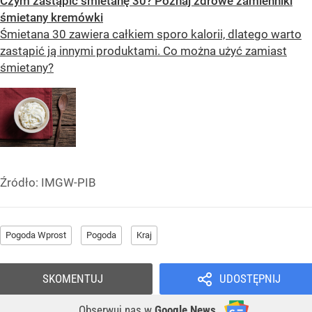
Czym zastąpić śmietanę 30? Poznaj zdrowe zamienniki
śmietany kremówki
Śmietana 30 zawiera całkiem sporo kalorii, dlatego warto
zastąpić ją innymi produktami. Co można użyć zamiast
śmietany?
Źródło:
IMGW-PIB
Pogoda Wprost
Pogoda
Kraj
SKOMENTUJ
UDOSTĘPNIJ
Obserwuj nas
w
Google News