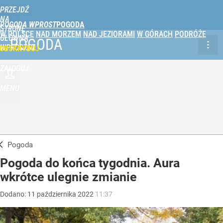
PRZEJDŹ
NA
POGODA WPROST
STRONĘ
W POLSCE
NAD MORZEM
NAD JEZIORAMI
W GÓRACH
PODRÓŻE
GŁÓWNĄ
POGODA
WPROST.PL
UBSKRYBUJ
ZALOGUJ
MENU
Pogoda
Pogoda do końca tygodnia. Aura
wkrótce ulegnie zmianie
Dodano:
11
października
2022
11:37