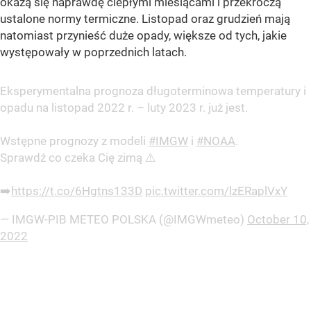
okażą się naprawdę ciepłymi miesiącami i przekroczą
ustalone normy termiczne. Listopad oraz grudzień mają
natomiast przynieść duże opady, większe od tych, jakie
występowały w poprzednich latach.
Eksperymentalna prognoza długoterminowa temperatury i
opadu na listopad 2022 r. – luty 2023 r. już jest.
Wstępne prognozy z modeli
#IMGW
i
#NOAA
.
Sprawdź co czeka Cię zimą ⚠️
➡️
https://t.co/6Hgtns133D
pic.twitter.com/lzERaplVxY
— IMGW-PIB METEO POLSKA (@IMGWmeteo)
October 10,
2022