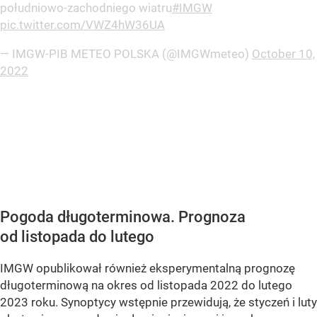
południowo-zachodniego wiatru
#IMGW
pic.twitter.com/VWZ4hW36UA
— IMGW-PIB METEO POLSKA (@IMGWmeteo)
October 10,
2022
Pogoda długoterminowa. Prognoza
od listopada do lutego
IMGW opublikował również eksperymentalną prognozę
długoterminową na okres od listopada 2022 do lutego
2023 roku. Synoptycy wstępnie przewidują, że styczeń i luty