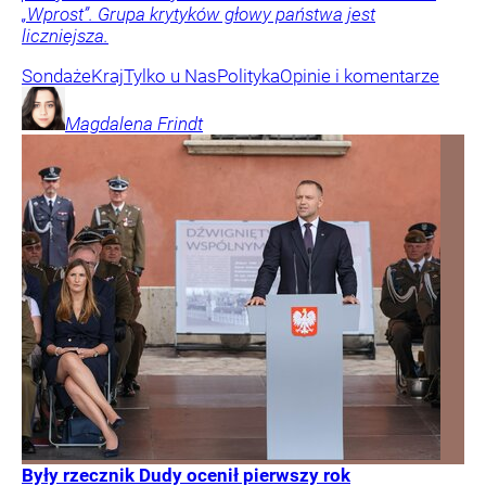
„Wprost”. Grupa krytyków głowy państwa jest
liczniejsza.
Sondaże
Kraj
Tylko u Nas
Polityka
Opinie i komentarze
Magdalena
Frindt
Były rzecznik Dudy ocenił pierwszy rok