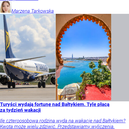
Marzena
Tarkowska
Turyści wydają fortunę nad Bałtykiem. Tyle płacą
za tydzień wakacji
Ile czteroosobowa rodzina wyda na wakacje nad Bałtykiem?
Kwota może wielu zdziwić. Przedstawiamy wyliczenia.