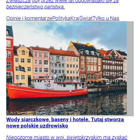
Zwłaszcza gdy przez wiele lat odpowiadało się za
bezpieczeństwo państwa.
Opinie i komentarze
Polityka
Kraj
Świat
Tylko u Nas
Wody siarczkowe, baseny i hotele. Tutaj stworzą
nowe polskie uzdrowisko
Niepozorne miasto w woj. świętokrzyskim ma zyskać