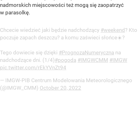
nadmorskich miejscowości też mogą się zaopatrzyć
w parasolkę.
Chcecie wiedzieć jaki będzie nadchodzący
#weekend
? Kto
poczuje zapach deszczu? a komu zaświeci słońce☀️?
Tego dowiecie się dzięki
#PrognozaNumeryczna
na
nadchodzące dni. (1/4)
#pogoda
#IMGWCMM
#IMGW
pic.twitter.com/rEkYVnZt94
— IMGW-PIB Centrum Modelowania Meteorologicznego
(@IMGW_CMM)
October 20, 2022