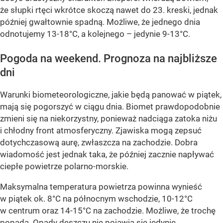
że słupki rtęci wkrótce skoczą nawet do 23. kreski, jednak
później gwałtownie spadną. Możliwe, że jednego dnia
odnotujemy 13-18°C, a kolejnego – jedynie 9-13°C.
Pogoda na weekend. Prognoza na najbliższe
dni
Warunki biometeorologiczne, jakie będą panować w piątek,
mają się pogorszyć w ciągu dnia. Biomet prawdopodobnie
zmieni się na niekorzystny, ponieważ nadciąga zatoka niżu
i chłodny front atmosferyczny. Zjawiska mogą zepsuć
dotychczasową aurę, zwłaszcza na zachodzie. Dobra
wiadomość jest jednak taka, że później zacznie napływać
ciepłe powietrze polarno-morskie.
Maksymalna temperatura powietrza powinna wynieść
w piątek ok. 8°C na północnym wschodzie, 10-12°C
w centrum oraz 14-15°C na zachodzie. Możliwe, że trochę
popada. Opady deszczu nie pojawią się jedynie