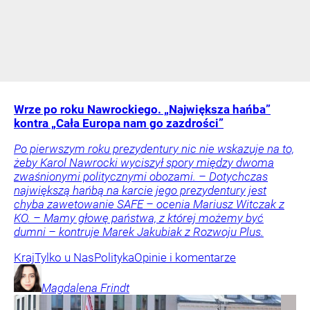
Wrze po roku Nawrockiego. „Największa hańba”
kontra „Cała Europa nam go zazdrości”
Po pierwszym roku prezydentury nic nie wskazuje na to,
żeby Karol Nawrocki wyciszył spory między dwoma
zwaśnionymi politycznymi obozami. – Dotychczas
największą hańbą na karcie jego prezydentury jest
chyba zawetowanie SAFE – ocenia Mariusz Witczak z
KO. – Mamy głowę państwa, z której możemy być
dumni – kontruje Marek Jakubiak z Rozwoju Plus.
Kraj
Tylko u Nas
Polityka
Opinie i komentarze
Magdalena
Frindt