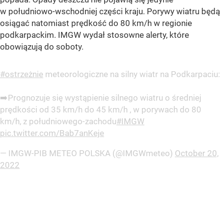
w południowo-wschodniej części kraju. Porywy wiatru będą
osiągać natomiast prędkość do 80 km/h w regionie
podkarpackim. IMGW wydał stosowne alerty, które
obowiązują do soboty.
#ostrzeżnie
meteorologiczne na silny wiatr na Podkarpaciu:
➡️Prognozuje się wystąpienie silnego wiatru o średniej
prędkości od 35 km/h do 45 km/h , w porywach do 80
km/h, z południowego-zachodu
#IMGW
pic.twitter.com/Bab7anKeje
— IMGW-PIB METEO POLSKA (@IMGWmeteo)
October 20,
2022