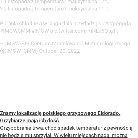
? 1 listopada z temperaturą?️ maksymalną 12°C
? 2 listopada z temperaturą?️ maksymalną 11°C
Poranki chłodne a w ciągu dnia przydadzą się☂️
#pogoda
#IMGWCMM
#IMGW
pic.twitter.com/mNLk6QtgTt
— IMGW-PIB Centrum Modelowania Meteorologicznego
(@IMGW_CMM)
October 20, 2022
Znamy lokalizację polskiego grzybowego Eldorado.
Grzybiarze mają ich dość
Grzybobranie trwa, choć spadek temperatur z pewnością
nie będzie mu sprzyjał. W wielu miejscach nadal można