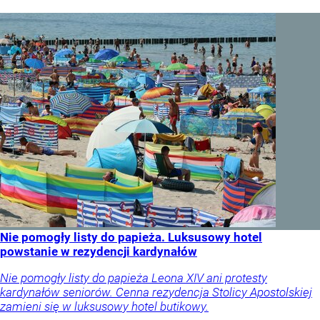
Nie pomogły listy do papieża. Luksusowy hotel
powstanie w rezydencji kardynałów
Nie pomogły listy do papieża Leona XIV ani protesty
kardynałów seniorów. Cenna rezydencja Stolicy Apostolskiej
zamieni się w luksusowy hotel butikowy.