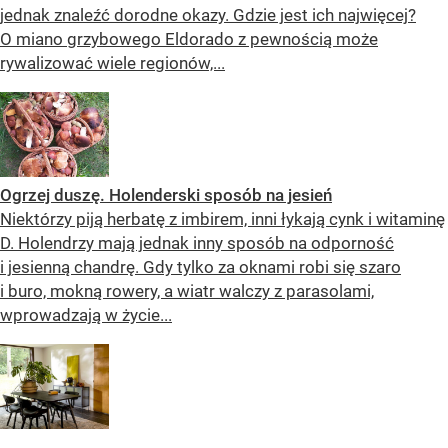
jednak znaleźć dorodne okazy. Gdzie jest ich najwięcej?
O miano grzybowego Eldorado z pewnością może
rywalizować wiele regionów,...
Ogrzej duszę. Holenderski sposób na jesień
Niektórzy piją herbatę z imbirem, inni łykają cynk i witaminę
D. Holendrzy mają jednak inny sposób na odporność
i jesienną chandrę. Gdy tylko za oknami robi się szaro
i buro, mokną rowery, a wiatr walczy z parasolami,
wprowadzają w życie...