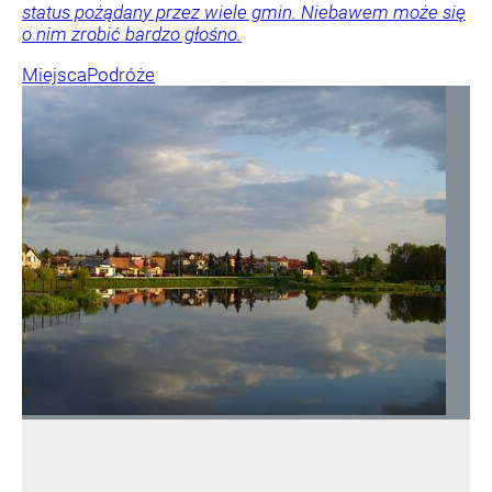
status pożądany przez wiele gmin. Niebawem może się
o nim zrobić bardzo głośno.
Miejsca
Podróże