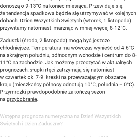
donoszą o 9-13°C na koniec miesiąca. Przewiduje się,
że tendencja spadkowa będzie się utrzymywać w kolejnych
dobach. Dzień Wszystkich Świętych (wtorek, 1 listopada)
przywitamy natomiast, marznąc w mniej-więcej 8-12°C.
Zaduszki (środa, 2 listopada) mogą być jeszcze
chłodniejsze. Temperatura ma wówczas wynieść od 4-6°C
na skrajnym południu, północnym wchodzie i centrum do 8-
11°C na zachodzie. Jak możemy przeczytać w aktualnych
prognozach, słupki rtęci zatrzymają się natomiast
w czwartek ok. 7-9. kreski na przeważającym obszarze
kraju (mieszkańcy północy odnotują 10°C, południa – 0°C).
Przymrozki prawdopodobnie zakończą sezon
na
grzybobranie
.
Wstępna prognoza numeryczna na Dzień Wszystkich
Świętych i Dzień Zaduszny?