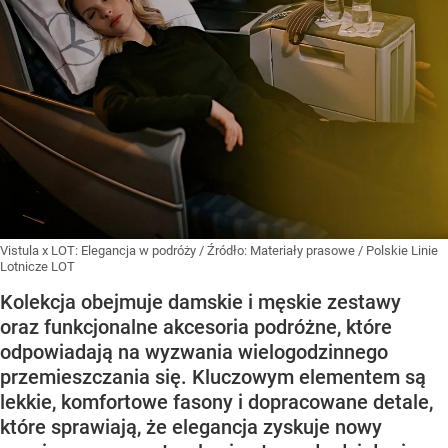
Vistula x LOT: Elegancja w podróży
/ Źródło:
Materiały prasowe
/
Polskie Linie
Lotnicze LOT
Kolekcja obejmuje damskie i męskie zestawy
oraz funkcjonalne akcesoria podróżne, które
odpowiadają na wyzwania wielogodzinnego
przemieszczania się. Kluczowym elementem są
lekkie, komfortowe fasony i dopracowane detale,
które sprawiają, że elegancja zyskuje nowy