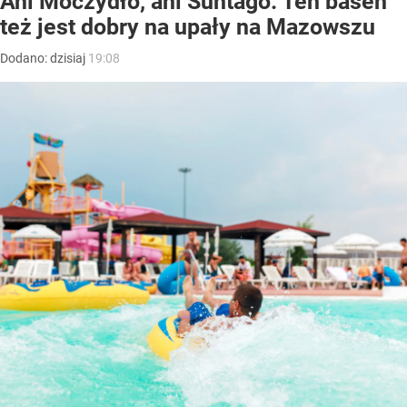
Ani Moczydło, ani Suntago. Ten basen
też jest dobry na upały na Mazowszu
Dodano:
dzisiaj
19:08