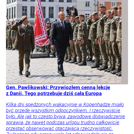
Gen. Pawlikowski: Przywiozłem cenną lekcję
z Danii. Tego potrzebuje dziś cała Europa
Kilka dni spędzonych wakacyjnie w Kopenhadze miało
być przede wszystkim odpoczynkiem. I rzeczywiście
było. Ale jak to często bywa, zawodowe doświadczenie
sprawia, że nawet podczas urlopu trudno całkowicie
przestać obserwować otaczającą rzeczywistość.