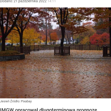
Dodano:
21
października
2022
14:11
Jesień
Źródło:
Pixabay
IMGW opracował długoterminową prognozę