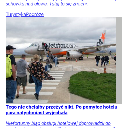
schowku nad głową. Tutaj to się zmieni.
Turystyka
Podróże
Tego nie chciałby przeżyć nikt. Po pomyłce hotelu
para natychmiast wyjechała
Niefortunny błąd obsługi hotelowej doprowadził do