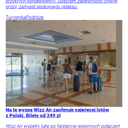
przykrych konsekwencji. Gościom zapewniono chwilę
grozy, zamiast spokojnego relaksu.
Turystyka
Podróże
Na tę wyspę Wizz Air zaoferuje najwięcej lotów
z Polski. Bilety od 249 zł
Wizz Air wypełni lukę po falstarcie jesiennych połączeń