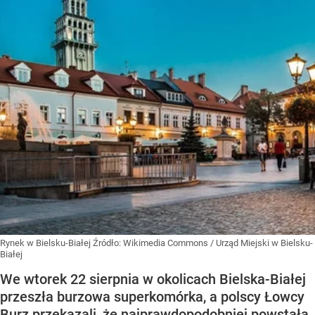
Rynek w Bielsku-Białej
Źródło:
Wikimedia Commons
/
Urząd Miejski w Bielsku-
Białej
We wtorek 22 sierpnia w okolicach Bielska-Białej
przeszła burzowa superkomórka, a polscy Łowcy
Burz przekazali, że najprawdopodobniej powstała