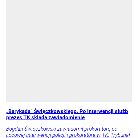
„Barykada” Święczkowskiego. Po interwencji służb
prezes TK składa zawiadomienie
Bogdan Święczkowski zawiadomił prokuraturę po
lipcowej interwencji policji i prokuratora w TK. Trybunał