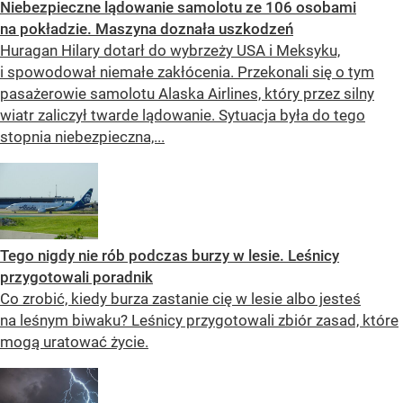
Niebezpieczne lądowanie samolotu ze 106 osobami
na pokładzie. Maszyna doznała uszkodzeń
Huragan Hilary dotarł do wybrzeży USA i Meksyku,
i spowodował niemałe zakłócenia. Przekonali się o tym
pasażerowie samolotu Alaska Airlines, który przez silny
wiatr zaliczył twarde lądowanie. Sytuacja była do tego
stopnia niebezpieczna,...
Tego nigdy nie rób podczas burzy w lesie. Leśnicy
przygotowali poradnik
Co zrobić, kiedy burza zastanie cię w lesie albo jesteś
na leśnym biwaku? Leśnicy przygotowali zbiór zasad, które
mogą uratować życie.