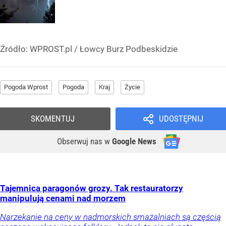
Źródło:
WPROST.pl
/
Łowcy Burz Podbeskidzie
Pogoda Wprost
Pogoda
Kraj
Życie
SKOMENTUJ
UDOSTĘPNIJ
Obserwuj nas
w
Google News
Tajemnica paragonów grozy. Tak restauratorzy
manipulują cenami nad morzem
Narzekanie na ceny w nadmorskich smażalniach są częścią