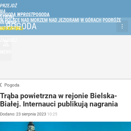
PRZEJDŹ
NA
POGODA WPROST
STRONĘ
W POLSCE
NAD MORZEM
NAD JEZIORAMI
W GÓRACH
PODRÓŻE
GŁÓWNĄ
POGODA
WPROST.PL
UBSKRYBUJ
ZALOGUJ
MENU
Pogoda
Trąba powietrzna w rejonie Bielska-
Białej. Internauci publikują nagrania
Dodano:
23
sierpnia
2023
10:25