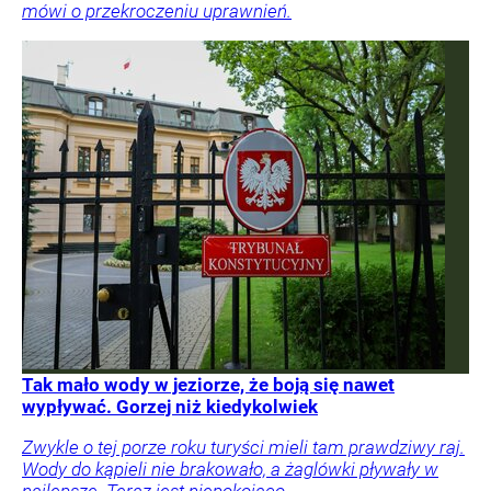
mówi o przekroczeniu uprawnień.
Tak mało wody w jeziorze, że boją się nawet
wypływać. Gorzej niż kiedykolwiek
Zwykle o tej porze roku turyści mieli tam prawdziwy raj.
Wody do kąpieli nie brakowało, a żaglówki pływały w