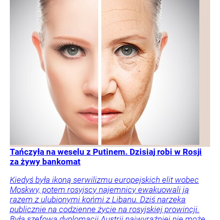
Tańczyła na weselu z Putinem. Dzisiaj robi w Rosji
za żywy bankomat
Kiedyś była ikoną serwilizmu europejskich elit wobec
Moskwy, potem rosyjscy najemnicy ewakuowali ją
razem z ulubionymi końmi z Libanu. Dziś narzeka
publicznie na codzienne życie na rosyjskiej prowincji.
Była szefowa dyplomacji Austrii najwyraźniej nie może