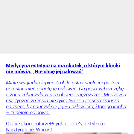
Medycyna estetyczna ma skutek, o którym kliniki
nie mówią. „Nie chcę jej całować”
Miała wyglądać lepiej. Zrobiła usta i nagle jej partner
przestał mieć ochotę ją całować. On poprawił szczękę,
a żona zobaczyła w nim obcego mężczyznę. Medycyna
estetyczna zmienia nie tylko twarz. Czasem zmusza
partnera, by nauczył się jej – i człowieka, którego kocha
– zupełnie od nowa.
Opinie i komentarze
Psychologia
Życie
Tylko u
Nas
Tygodnik Wprost