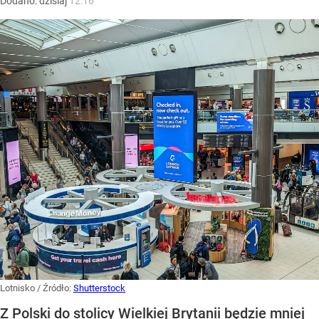
Dodano:
dzisiaj
12:16
Lotnisko
/ Źródło:
Shutterstock
Z Polski do stolicy Wielkiej Brytanii będzie mniej