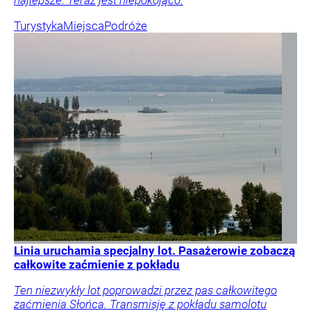
najlepsze. Teraz jest niepokojąco.
Turystyka
Miejsca
Podróże
Linia uruchamia specjalny lot. Pasażerowie zobaczą
całkowite zaćmienie z pokładu
Ten niezwykły lot poprowadzi przez pas całkowitego
zaćmienia Słońca. Transmisję z pokładu samolotu