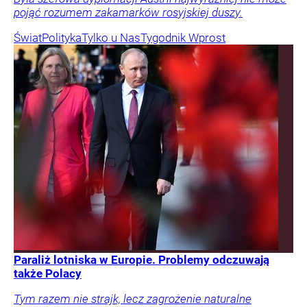
pojąć rozumem zakamarków rosyjskiej duszy.
Świat
Polityka
Tylko u Nas
Tygodnik Wprost
Paraliż lotniska w Europie. Problemy odczuwają
także Polacy
Tym razem nie strajk, lecz zagrożenie naturalne