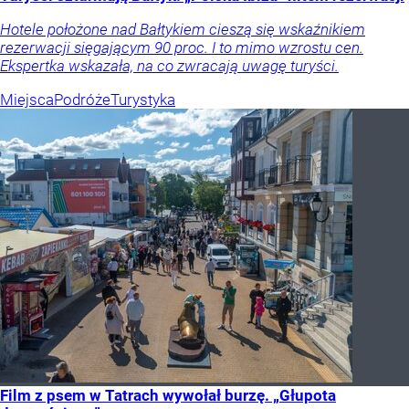
Hotele położone nad Bałtykiem cieszą się wskaźnikiem
rezerwacji sięgającym 90 proc. I to mimo wzrostu cen.
Ekspertka wskazała, na co zwracają uwagę turyści.
Miejsca
Podróże
Turystyka
Film z psem w Tatrach wywołał burzę. „Głupota