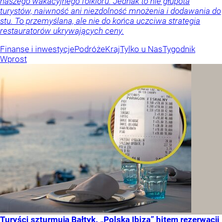
naszego wakacyjnego folkloru. Jednak to nie głupota
turystów, naiwność ani niezdolność mnożenia i dodawania do
stu. To przemyślana, ale nie do końca uczciwa strategia
restauratorów ukrywających ceny.
Finanse i inwestycje
Podróże
Kraj
Tylko u Nas
Tygodnik
Wprost
Turyści szturmują Bałtyk. „Polska Ibiza” hitem rezerwacji