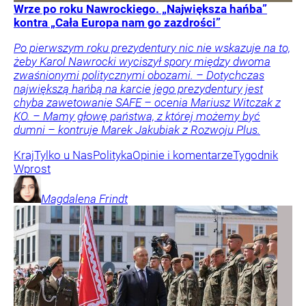
Wrze po roku Nawrockiego. „Największa hańba”
kontra „Cała Europa nam go zazdrości”
Po pierwszym roku prezydentury nic nie wskazuje na to,
żeby Karol Nawrocki wyciszył spory między dwoma
zwaśnionymi politycznymi obozami. – Dotychczas
największą hańbą na karcie jego prezydentury jest
chyba zawetowanie SAFE – ocenia Mariusz Witczak z
KO. – Mamy głowę państwa, z której możemy być
dumni – kontruje Marek Jakubiak z Rozwoju Plus.
Kraj
Tylko u Nas
Polityka
Opinie i komentarze
Tygodnik
Wprost
Magdalena
Frindt