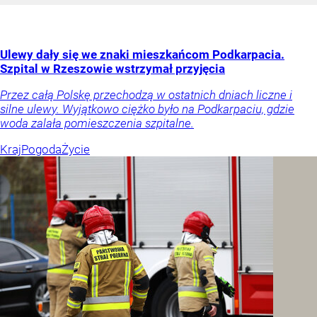
Ulewy dały się we znaki mieszkańcom Podkarpacia.
Szpital w Rzeszowie wstrzymał przyjęcia
Przez całą Polskę przechodzą w ostatnich dniach liczne i
silne ulewy. Wyjątkowo ciężko było na Podkarpaciu, gdzie
woda zalała pomieszczenia szpitalne.
Kraj
Pogoda
Życie