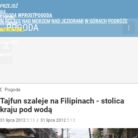
PRZEJDŹ
NA
POGODA WPROST
STRONĘ
W POLSCE
NAD MORZEM
NAD JEZIORAMI
W GÓRACH
PODRÓŻE
GŁÓWNĄ
POGODA
WPROST.PL
UBSKRYBUJ
ZALOGUJ
MENU
Pogoda
Tajfun szaleje na Filipinach - stolica
kraju pod wodą
31
lipca
2012
5:13
/
31
lipca
2012
5:13