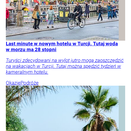
Last minute w nowym hotelu w Turcji. Tutaj woda
w morzu ma 28 stopni
Turyści zdecydowani na wylot jutro mogą zaoszczędzić
na wakacjach w Turcji. Tutaj można spędzić tydzień w
kameralnym hotelu.
Okazje
Podróże