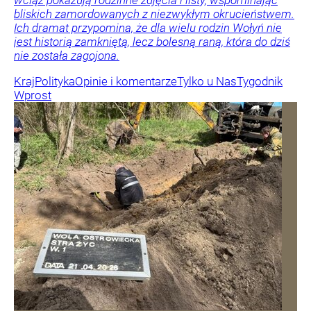
bliskich zamordowanych z niezwykłym okrucieństwem.
Ich dramat przypomina, że dla wielu rodzin Wołyń nie
jest historią zamkniętą, lecz bolesną raną, która do dziś
nie została zagojona.
Kraj
Polityka
Opinie i komentarze
Tylko u Nas
Tygodnik
Wprost