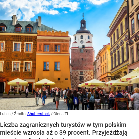
Lublin
/ Źródło:
Shutterstock
/
Olena Zl
Liczba zagranicznych turystów w tym polskim
mieście wzrosła aż o 39 procent. Przyjeżdżają