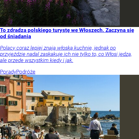
To zdradza polskiego turystę we Włoszech. Zaczyna się
od śniadania
Polacy coraz lepiej znają włoską kuchnię, jednak po
przyjeździe nadal zaskakuje ich nie tylko to, co Włosi jedzą,
ale przede wszystkim kiedy i jak.
Porady
Podróże