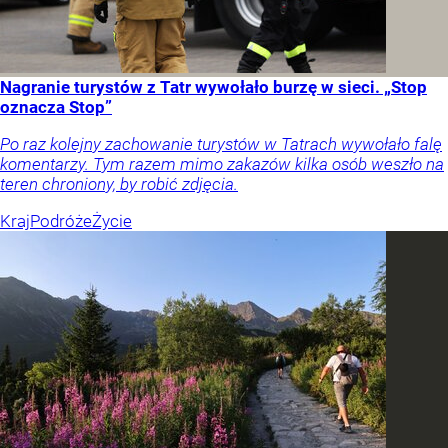
Nagranie turystów z Tatr wywołało burzę w sieci. „Stop
oznacza Stop”
Po raz kolejny zachowanie turystów w Tatrach wywołało falę
komentarzy. Tym razem mimo zakazów kilka osób weszło na
teren chroniony, by robić zdjęcia.
Kraj
Podróże
Życie