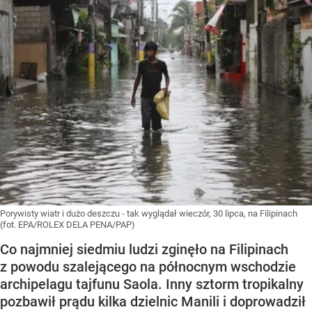
Porywisty wiatr i dużo deszczu - tak wyglądał wieczór, 30 lipca, na Filipinach
(fot. EPA/ROLEX DELA PENA/PAP)
Co najmniej siedmiu ludzi zginęło na Filipinach
z powodu szalejącego na północnym wschodzie
archipelagu tajfunu Saola. Inny sztorm tropikalny
pozbawił prądu kilka dzielnic Manili i doprowadził