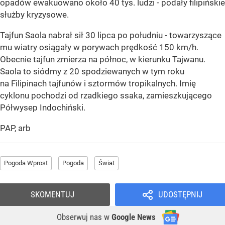
opadów ewakuowano około 40 tys. ludzi - podały filipińskie
służby kryzysowe.
Tajfun Saola nabrał sił 30 lipca po południu - towarzyszące
mu wiatry osiągały w porywach prędkość 150 km/h.
Obecnie tajfun zmierza na północ, w kierunku Tajwanu.
Saola to siódmy z 20 spodziewanych w tym roku
na Filipinach tajfunów i sztormów tropikalnych. Imię
cyklonu pochodzi od rzadkiego ssaka, zamieszkującego
Półwysep Indochiński.
PAP, arb
Pogoda Wprost
Pogoda
Świat
SKOMENTUJ
UDOSTĘPNIJ
Obserwuj nas
w
Google News