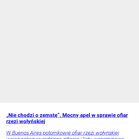
„Nie chodzi o zemstę”. Mocny apel w sprawie ofiar
rzezi wołyńskiej
W Buenos Aires potomkowie ofiar rzezi wołyńskiej
wciąż pokazują rodzinne zdjęcia i listy, wspominając