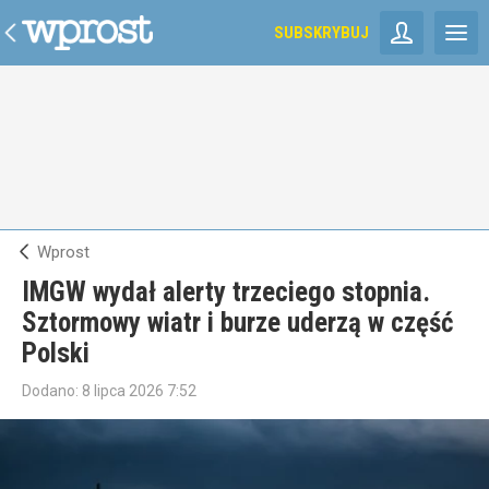
SUBSKRYBUJ
Wprost
IMGW wydał alerty trzeciego stopnia.
Sztormowy wiatr i burze uderzą w część
Polski
Dodano:
8
lipca
2026
7:52