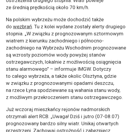
ostrzeżenia drugiego stopnia. Wiatr powieje
ze średnią prędkością około 70 km/h.
Na polskim wybrzeżu może dochodzić także
do
wezbrań
. Tu z kolei wydane zostały alerty drugiego
stopnia. „W związku z prognozowanym sztormowym
wiatrem z kierunku zachodniego i północno-
zachodniego na Wybrzeżu Wschodnim prognozowane
są wzrosty poziomów wody powyżej stanów
ostrzegawczych, lokalnie z możliwością osiągnięcia
stanu alarmowego” – informuje IMGW. Dotyczy
to całego wybrzeża, a także okolic Olsztyna, gdzie
w związku z prognozowanymi opadami deszczu,
na rzece Łyna spodziewane są wahania stanu wody,
z możliwym przekroczeniem stanu ostrzegawczego.
Już wczoraj mieszkańcy rejonów nadmorskich
otrzymali alert RCB. „Uwaga! Dziś i jutro (07-08.07)
prognozowany bardzo silny wiatr. Unikaj otwartych
przestrzeni. Zachowaj ostrożność i zabezpiecz