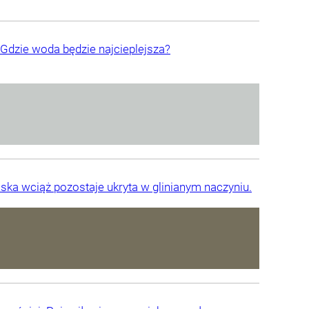
Gdzie woda będzie najcieplejsza?
ska wciąż pozostaje ukryta w glinianym naczyniu.