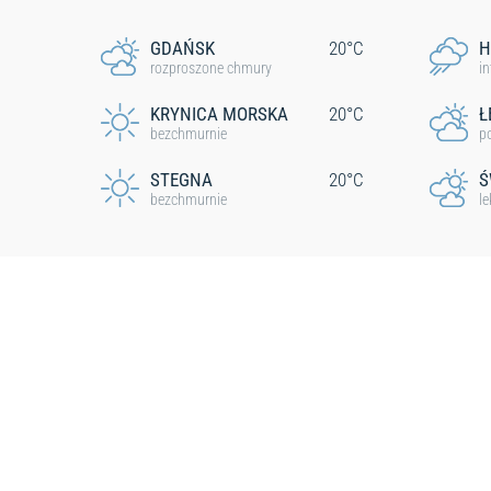
GDAŃSK
20°C
H
rozproszone chmury
i
KRYNICA MORSKA
20°C
Ł
bezchmurnie
p
STEGNA
20°C
Ś
bezchmurnie
l