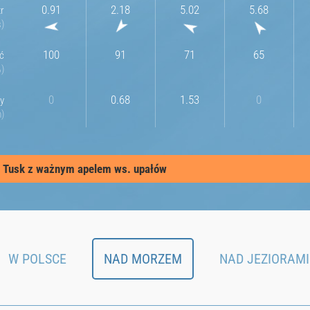
0.91
2.18
5.02
5.68
tr
s
100
91
71
65
ć
%
0
0.68
1.53
0
y
m
d Tusk z ważnym apelem ws. upałów
W POLSCE
NAD MORZEM
NAD JEZIORAMI