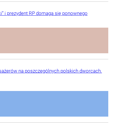
ści” i prezydent RP domaga się ponownego
asażerów na poszczególnych polskich dworcach.