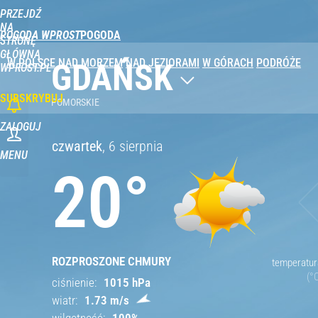
PRZEJDŹ
NA
POGODA WPROST
STRONĘ
GŁÓWNĄ
W POLSCE
NAD MORZEM
NAD JEZIORAMI
W GÓRACH
PODRÓŻE
GDAŃSK
WPROST.PL
SUBSKRYBUJ
POMORSKIE
ZALOGUJ
czwartek
,
6 sierpnia
MENU
20
°
ROZPROSZONE CHMURY
temperatur
°
ciśnienie
1015
hPa
wiatr
1.73
m/s