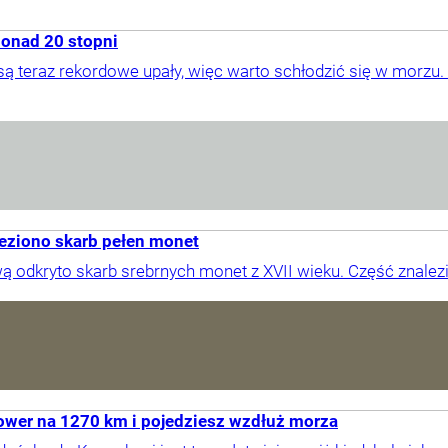
ponad 20 stopni
 teraz rekordowe upały, więc warto schłodzić się w morzu. 
eziono skarb pełen monet
 odkryto skarb srebrnych monet z XVII wieku. Część znalezi
wer na 1270 km i pojedziesz wzdłuż morza