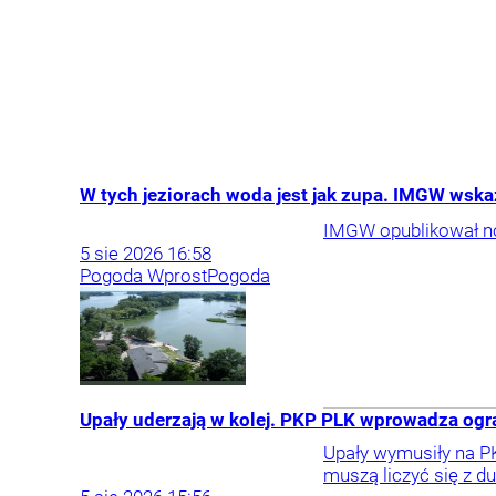
W tych jeziorach woda jest jak zupa. IMGW wska
IMGW opublikował no
5
sie
2026
16:58
Pogoda Wprost
Pogoda
Upały uderzają w kolej. PKP PLK wprowadza ogra
Upały wymusiły na P
muszą liczyć się z d