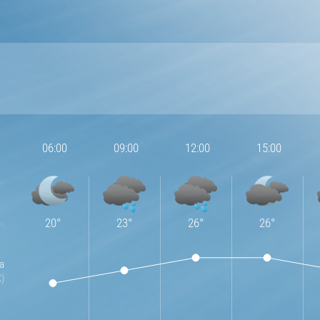
06:00
09:00
12:00
15:00
20
°
23
°
26
°
26
°
a
C