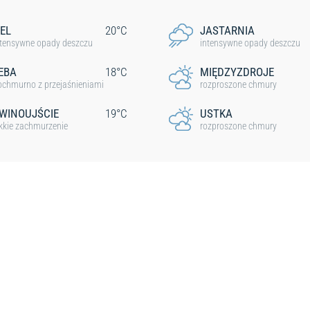
EL
20°C
JASTARNIA
ntensywne opady deszczu
intensywne opady deszczu
EBA
18°C
MIĘDZYZDROJE
ochmurno z przejaśnieniami
rozproszone chmury
WINOUJŚCIE
19°C
USTKA
ekkie zachmurzenie
rozproszone chmury