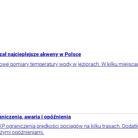
zał najcieplejsze akweny w Polsce
we pomiary temperatury wody w jeziorach. W kilku miejsca
niczenia, awaria i opóźnienia
KP ograniczenia prędkości pociągów na kilku trasach. Do
użymi opóźnieniami.