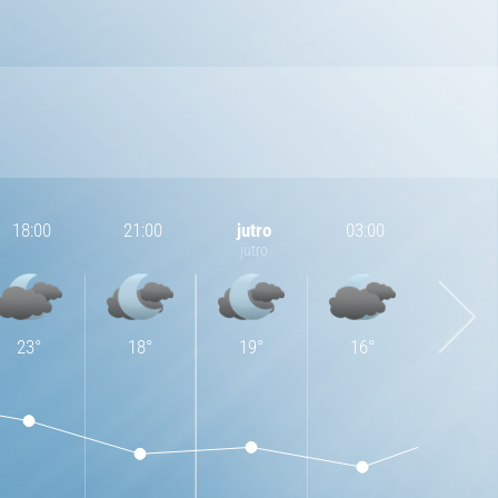
18:00
21:00
jutro
03:00
06:00
jutro
23
°
18
°
19
°
16
°
22
°