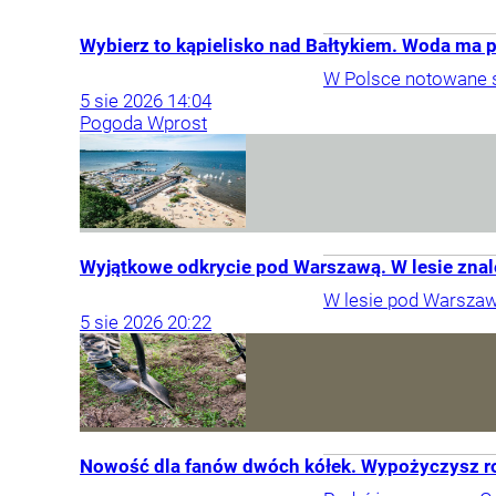
Wybierz to kąpielisko nad Bałtykiem. Woda ma 
W Polsce notowane są
5
sie
2026
14:04
Pogoda Wprost
Wyjątkowe odkrycie pod Warszawą. W lesie znal
W lesie pod Warszawą
5
sie
2026
20:22
Nowość dla fanów dwóch kółek. Wypożyczysz ro