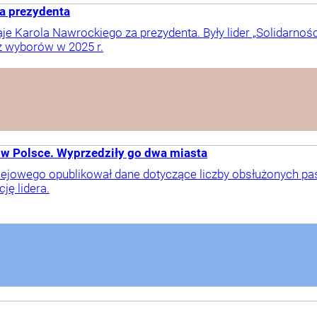
za prezydenta
je Karola Nawrockiego za prezydenta. Były lider „Solidarno
z wyborów w 2025 r.
 w Polsce. Wyprzedziły go dwa miasta
lejowego opublikował dane dotyczące liczby obsłużonych p
ję lidera.