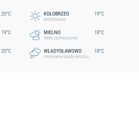
20°C
KOŁOBRZEG
19°C
bezchmurnie
19°C
MIELNO
18°C
lekkie zachmurzenie
20°C
WŁADYSŁAWOWO
18°C
intensywne opady deszczu