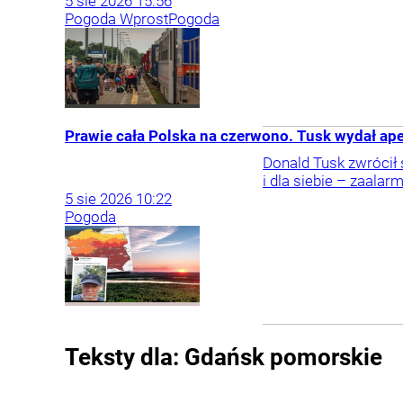
5
sie
2026
15:56
Pogoda Wprost
Pogoda
Prawie cała Polska na czerwono. Tusk wydał ap
Donald Tusk zwrócił 
i dla siebie – zaalar
5
sie
2026
10:22
Pogoda
Teksty dla:
Gdańsk
pomorskie