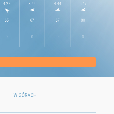
4.27
3.44
4.44
5.47
7.28
65
67
67
80
72
0
0
0
0
0
W GÓRACH