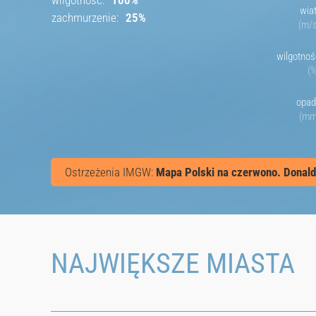
wilgotność
100
%
wia
zachmurzenie
25
%
m/
wilgotnoś
opad
m
Ostrzeżenia IMGW
:
Mapa Polski na czerwono. Donal
NAJWIĘKSZE MIASTA