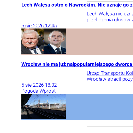
Lech Wałęsa ostro o Nawrockim. Nie uznaje go 
Lech Wałęsa nie uzna
przeliczenia głosów 
5
sie
2026
12:45
Wrocław nie ma już najpopularniejszego dworca
Urząd Transportu Ko
Wrocław stracił pozyc
5
sie
2026
18:02
Pogoda Wprost