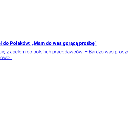
el do Polaków: „Mam do was gorącą prośbę”
się z apelem do polskich pracodawców. – Bardzo was proszę,
mował.