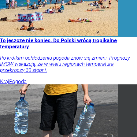
To jeszcze nie koniec. Do Polski wrócą tropikalne
temperatury
Po krótkim ochłodzeniu pogoda znów się zmieni. Prognozy
IMGW wskazują, że w wielu regionach temperatura
przekroczy 30 stopni.
Kraj
Pogoda