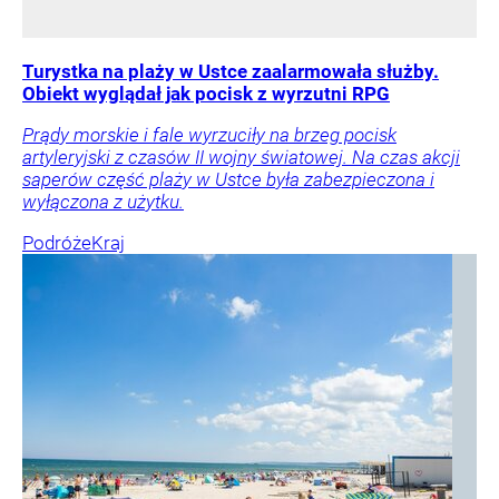
Turystka na plaży w Ustce zaalarmowała służby.
Obiekt wyglądał jak pocisk z wyrzutni RPG
Prądy morskie i fale wyrzuciły na brzeg pocisk
artyleryjski z czasów II wojny światowej. Na czas akcji
saperów część plaży w Ustce była zabezpieczona i
wyłączona z użytku.
Podróże
Kraj