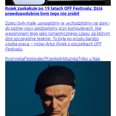
Rojek zaskakuje po 19 latach OFF Festivalu: Dziś
prawdopodobnie bym tego nie zrobił
Dzieci były małe, usypialiśmy je, wchodziliśmy na górę i
do późnej nocy siedzieliśmy przy komputerach. Nie
wspominam tego jako romantycznego czasu, za którym
dziś szczególnie tęsknię. To była po prostu bardzo
ciężka praca – mówi Artur Rojek o początkach OFF
Festivalu.
Rozrywka
Festiwale/Przeglądy
Muzyka
Tylko u Nas