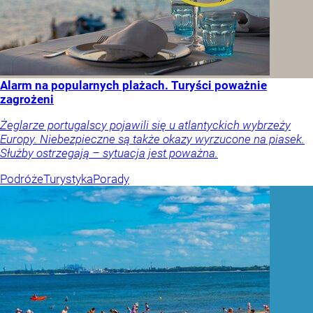
Alarm na popularnych plażach. Turyści poważnie
zagrożeni
Żeglarze portugalscy pojawili się u atlantyckich wybrzeży
Europy. Niebezpieczne są także okazy wyrzucone na piasek.
Służby ostrzegają – sytuacja jest poważna.
Podróże
Turystyka
Porady