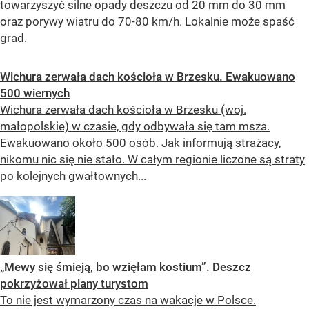
towarzyszyć silne opady deszczu od 20 mm do 30 mm
oraz porywy wiatru do 70-80 km/h. Lokalnie może spaść
grad.
Wichura zerwała dach kościoła w Brzesku. Ewakuowano
500 wiernych
Wichura zerwała dach kościoła w Brzesku (woj.
małopolskie) w czasie, gdy odbywała się tam msza.
Ewakuowano około 500 osób. Jak informują strażacy,
nikomu nic się nie stało. W całym regionie liczone są straty
po kolejnych gwałtownych...
„Mewy się śmieją, bo wzięłam kostium”. Deszcz
pokrzyżował plany turystom
To nie jest wymarzony czas na wakacje w Polsce.