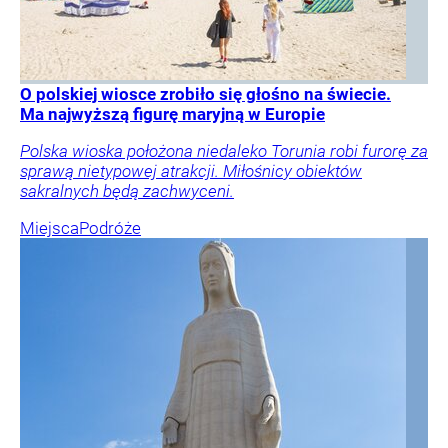
O polskiej wiosce zrobiło się głośno na świecie.
Ma najwyższą figurę maryjną w Europie
Polska wioska położona niedaleko Torunia robi furorę za
sprawą nietypowej atrakcji. Miłośnicy obiektów
sakralnych będą zachwyceni.
Miejsca
Podróże