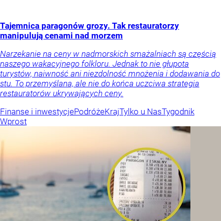
Tajemnica paragonów grozy. Tak restauratorzy
manipulują cenami nad morzem
Narzekanie na ceny w nadmorskich smażalniach są częścią
naszego wakacyjnego folkloru. Jednak to nie głupota
turystów, naiwność ani niezdolność mnożenia i dodawania do
stu. To przemyślana, ale nie do końca uczciwa strategia
restauratorów ukrywających ceny.
Finanse i inwestycje
Podróże
Kraj
Tylko u Nas
Tygodnik
Wprost