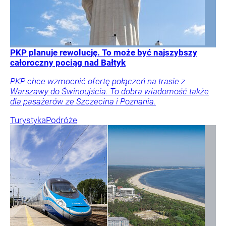
PKP planuje rewolucję. To może być najszybszy
całoroczny pociąg nad Bałtyk
PKP chce wzmocnić ofertę połączeń na trasie z
Warszawy do Świnoujścia. To dobra wiadomość także
dla pasażerów ze Szczecina i Poznania.
Turystyka
Podróże