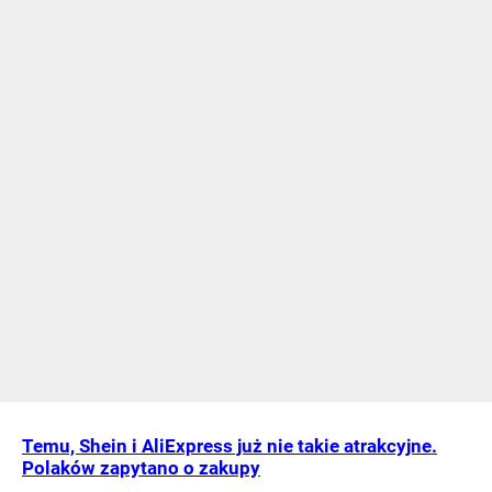
Temu, Shein i AliExpress już nie takie atrakcyjne.
Polaków zapytano o zakupy