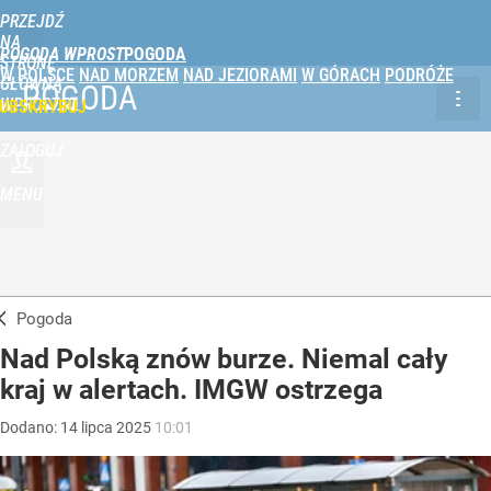
PRZEJDŹ
NA
POGODA WPROST
STRONĘ
W POLSCE
NAD MORZEM
NAD JEZIORAMI
W GÓRACH
PODRÓŻE
GŁÓWNĄ
POGODA
WPROST.PL
UBSKRYBUJ
ZALOGUJ
MENU
Pogoda
Nad Polską znów burze. Niemal cały
kraj w alertach. IMGW ostrzega
Dodano:
14
lipca
2025
10:01