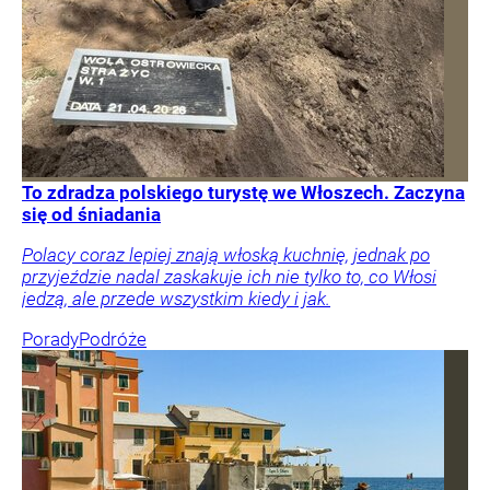
To zdradza polskiego turystę we Włoszech. Zaczyna
się od śniadania
Polacy coraz lepiej znają włoską kuchnię, jednak po
przyjeździe nadal zaskakuje ich nie tylko to, co Włosi
jedzą, ale przede wszystkim kiedy i jak.
Porady
Podróże