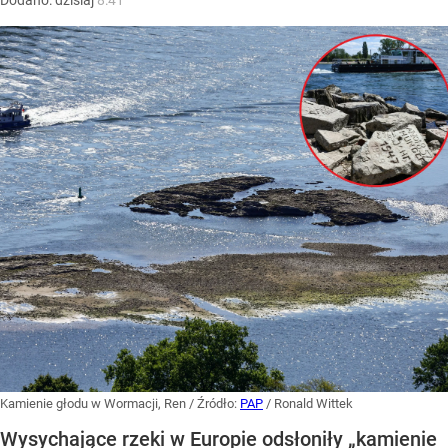
Kamienie głodu w Wormacji, Ren
/ Źródło:
PAP
/
Ronald Wittek
Wysychające rzeki w Europie odsłoniły „kamienie