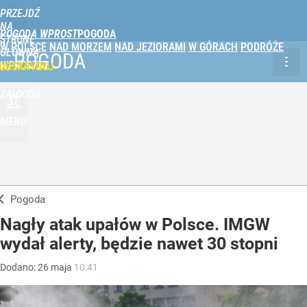
PRZEJDŹ
NA
POGODA WPROST
STRONĘ
W POLSCE
NAD MORZEM
NAD JEZIORAMI
W GÓRACH
PODRÓŻE
GŁÓWNĄ
POGODA
WPROST.PL
UBSKRYBUJ
ZALOGUJ
MENU
Pogoda
Nagły atak upałów w Polsce. IMGW
wydał alerty, będzie nawet 30 stopni
Dodano:
26
maja
10:41