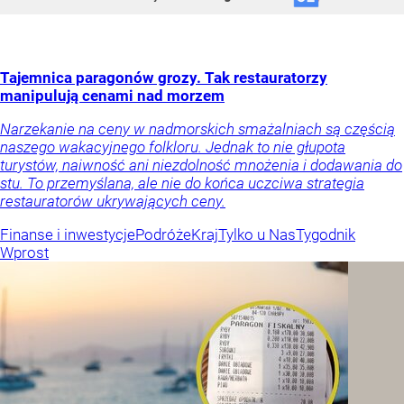
Tajemnica paragonów grozy. Tak restauratorzy
manipulują cenami nad morzem
Narzekanie na ceny w nadmorskich smażalniach są częścią
naszego wakacyjnego folkloru. Jednak to nie głupota
turystów, naiwność ani niezdolność mnożenia i dodawania do
stu. To przemyślana, ale nie do końca uczciwa strategia
restauratorów ukrywających ceny.
Finanse i inwestycje
Podróże
Kraj
Tylko u Nas
Tygodnik
Wprost