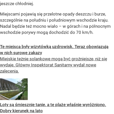
jeszcze chłodniej.
Miejscami pojawią się przelotne opady deszczu i burze,
szczególnie na południu i południowym wschodzie kraju.
Nadal będzie też mocno wiało – w górach i na północnym
wschodzie porywy mogą dochodzić do 70 km/h.
Te miejsca były wizytówką uzdrowisk. Teraz obowiązują
w nich surowe zakazy
Miejskie tężnie solankowe mogą być groźniejsze, niż się
wydaje. Główny Inspektorat Sanitarny wydał nowe
zalecenia.
Loty są śmiesznie tanie, a te plaże właśnie wyróżniono.
Dobry kierunek na lato