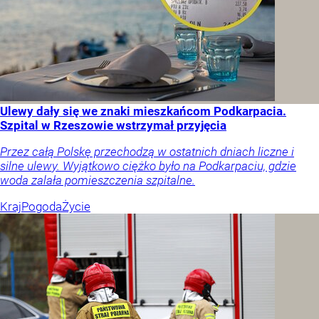
Ulewy dały się we znaki mieszkańcom Podkarpacia.
Szpital w Rzeszowie wstrzymał przyjęcia
Przez całą Polskę przechodzą w ostatnich dniach liczne i
silne ulewy. Wyjątkowo ciężko było na Podkarpaciu, gdzie
woda zalała pomieszczenia szpitalne.
Kraj
Pogoda
Życie