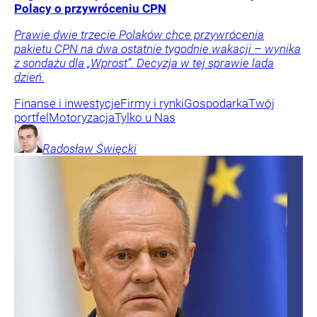
Polacy o przywróceniu CPN
Prawie dwie trzecie Polaków chce przywrócenia
pakietu CPN na dwa ostatnie tygodnie wakacji – wynika
z sondażu dla „Wprost”. Decyzja w tej sprawie lada
dzień.
Finanse i inwestycje
Firmy i rynki
Gospodarka
Twój
portfel
Motoryzacja
Tylko u Nas
Radosław
Święcki