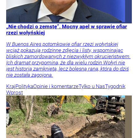
„Nie chodzi o zemstę”. Mocny apel w sprawie ofiar
rzezi wołyńskiej
W Buenos Aires potomkowie ofiar rzezi wołyńskiej
wciąż pokazują rodzinne zdjęcia i listy, wspominając
bliskich zamordowanych z niezwykłym okrucieństwem.
Ich dramat przypomina, że dla wielu rodzin Wołyń nie
jest historią zamkniętą, lecz bolesną raną, która do dziś
nie została zagojona.
Kraj
Polityka
Opinie i komentarze
Tylko u Nas
Tygodnik
Wprost