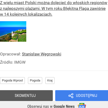
Z wielu miast Polski można dolecieć do włoskich regionów
z najlepszymi plażami. W tym roku Błękitna Flaga zawiśnie
w 14 kolejnych lokalizacjach.
Opracował:
Stanisław Węgrowski
Źródło:
IMGW
Pogoda Wprost
Pogoda
Kraj
SKOMENTUJ
UDOSTĘPNIJ
Obserwuj nas
w
Google News