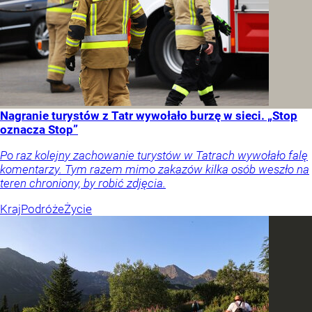
Nagranie turystów z Tatr wywołało burzę w sieci. „Stop
oznacza Stop”
Po raz kolejny zachowanie turystów w Tatrach wywołało falę
komentarzy. Tym razem mimo zakazów kilka osób weszło na
teren chroniony, by robić zdjęcia.
Kraj
Podróże
Życie