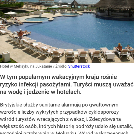
Hotel w Meksyku na Jukatanie
/ Źródło:
Shutterstock
W tym popularnym wakacyjnym kraju rośnie
ryzyko infekcji pasożytami. Turyści muszą uważać
na wodę i jedzenie w hotelach.
Brytyjskie służby sanitarne alarmują po gwałtownym
wzroście liczby wykrytych przypadków cyklosporozy
wśród turystów wracających z wakacji. Zdecydowana
większość osób, których historię podróży udało się ustalić,
wcześniej przebywała w Meksyku. Wśród wskazywanych