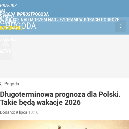
PRZEJDŹ
NA
POGODA WPROST
STRONĘ
W POLSCE
NAD MORZEM
NAD JEZIORAMI
W GÓRACH
PODRÓŻE
GŁÓWNĄ
POGODA
WPROST.PL
UBSKRYBUJ
ZALOGUJ
MENU
Pogoda
Długoterminowa prognoza dla Polski.
Takie będą wakacje 2026
Dodano:
9
lipca
10:16