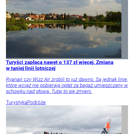
Turyści zapłacą nawet o 137 zł więcej. Zmiana
w taniej linii lotniczej
Ryanair czy Wizz Air zrobili to już dawno. Są jednak linie,
które wciąż nie pobierają opłat za bagaż umieszczany w
schowku nad głową. Tutaj to się zmieni.
Turystyka
Podróże