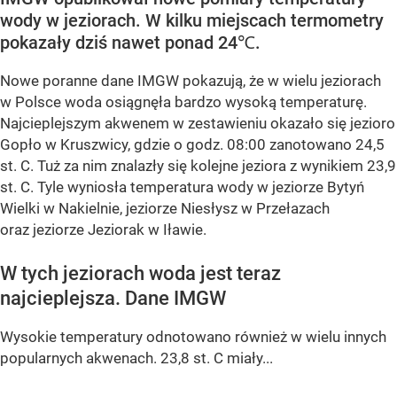
wody w jeziorach. W kilku miejscach termometry
pokazały dziś nawet ponad 24℃.
Nowe poranne dane IMGW pokazują, że w wielu jeziorach
w Polsce woda osiągnęła bardzo wysoką temperaturę.
Najcieplejszym akwenem w zestawieniu okazało się
jezioro
Gopło w Kruszwicy
, gdzie o godz. 08:00 zanotowano
24,5
st. C
. Tuż za nim znalazły się kolejne jeziora z wynikiem
23,9
st. C
. Tyle wyniosła temperatura wody w
jeziorze Bytyń
Wielki w Nakielnie, jeziorze Niesłysz w Przełazach
oraz jeziorze Jeziorak w Iławie
.
W tych jeziorach woda jest teraz
najcieplejsza. Dane IMGW
Wysokie temperatury odnotowano również w wielu innych
popularnych akwenach.
23,8 st. C
miały...