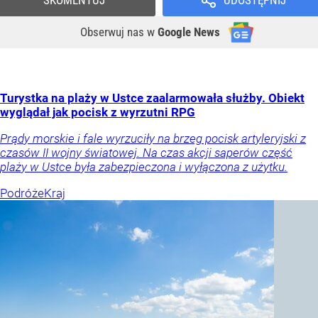
Obserwuj nas
w
Google News
Turystka na plaży w Ustce zaalarmowała służby. Obiekt
wyglądał jak pocisk z wyrzutni RPG
Prądy morskie i fale wyrzuciły na brzeg pocisk artyleryjski z
czasów II wojny światowej. Na czas akcji saperów część
plaży w Ustce była zabezpieczona i wyłączona z użytku.
Podróże
Kraj