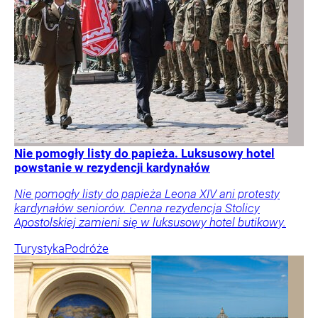
Nie pomogły listy do papieża. Luksusowy hotel
powstanie w rezydencji kardynałów
Nie pomogły listy do papieża Leona XIV ani protesty
kardynałów seniorów. Cenna rezydencja Stolicy
Apostolskiej zamieni się w luksusowy hotel butikowy.
Turystyka
Podróże