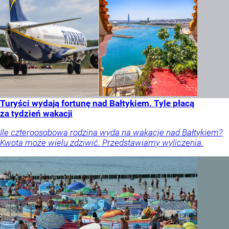
Turyści wydają fortunę nad Bałtykiem. Tyle płacą
za tydzień wakacji
Ile czteroosobowa rodzina wyda na wakacje nad Bałtykiem?
Kwota może wielu zdziwić. Przedstawiamy wyliczenia.