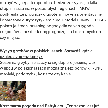
ma być więcej, a temperatura będzie zazwyczaj o kilka
stopni niższa niż w pozostałych regionach. IMGW
podkreśla, że prognozy długoterminowe są orientacyjne
i obarczone dużym ryzykiem błędu. Model ECMWF EPS 46
pokazuje średni przebieg pogody dla całych tygodni
i regionów, a nie dokładną prognozę dla konkretnych dni
czy miejsc.
Wysyp grzybów w polskich lasach. Sprawdź, gdzie
uzbierasz pełny koszyk
Sezon na grzyby nie zaczyna się dopiero jesienią. Już
w lipcu w polskich lasach można znaleźć borowiki, kurki,
maślaki, podgrzybki, koźlarze czy kanie.
Koszmarna pogoda nad Bałtykiem. „Ten sezon jest już