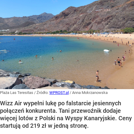
Plaża Las Teresitas
/ Źródło:
WPROST.pl
/
Anna Mokrzanowska
Wizz Air wypełni lukę po falstarcie jesiennych
połączeń konkurenta. Tani przewoźnik dodaje
więcej lotów z Polski na Wyspy Kanaryjskie. Ceny
startują od 219 zł w jedną stronę.