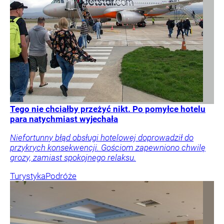
Tego nie chciałby przeżyć nikt. Po pomyłce hotelu
para natychmiast wyjechała
Niefortunny błąd obsługi hotelowej doprowadził do
przykrych konsekwencji. Gościom zapewniono chwilę
grozy, zamiast spokojnego relaksu.
Turystyka
Podróże