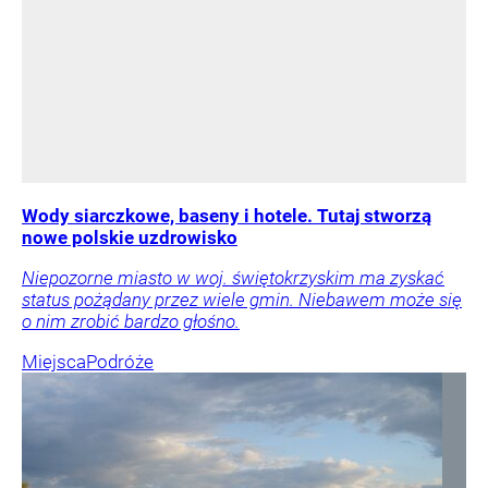
Wody siarczkowe, baseny i hotele. Tutaj stworzą
nowe polskie uzdrowisko
Niepozorne miasto w woj. świętokrzyskim ma zyskać
status pożądany przez wiele gmin. Niebawem może się
o nim zrobić bardzo głośno.
Miejsca
Podróże