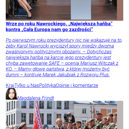
Wrze po roku Nawrockiego. „Największa hańba”
kontra „Cała Europa nam go zazdrości”
Po pierwszym roku prezydentury nic nie wskazuje na to,
żeby Karol Nawrocki wyciszył spory między dwoma
zwaśnionymi politycznymi obozami. – Dotychczas
największą hańbą na karcie jego prezydentury jest
chyba zawetowanie SAFE – ocenia Mariusz Witczak z
KO. – Mamy głowę państwa, z której możemy być
dumni – kontruje Marek Jakubiak z Rozwoju Plus.
Kraj
Tylko u Nas
Polityka
Opinie i komentarze
Magdalena
Frindt