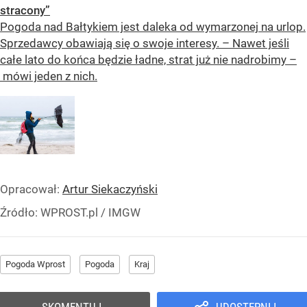
stracony”
Pogoda nad Bałtykiem jest daleka od wymarzonej na urlop.
Sprzedawcy obawiają się o swoje interesy. – Nawet jeśli
całe lato do końca będzie ładne, strat już nie nadrobimy –
mówi jeden z nich.
Opracował:
Artur Siekaczyński
Źródło:
WPROST.pl
/
IMGW
Pogoda Wprost
Pogoda
Kraj
SKOMENTUJ
UDOSTĘPNIJ