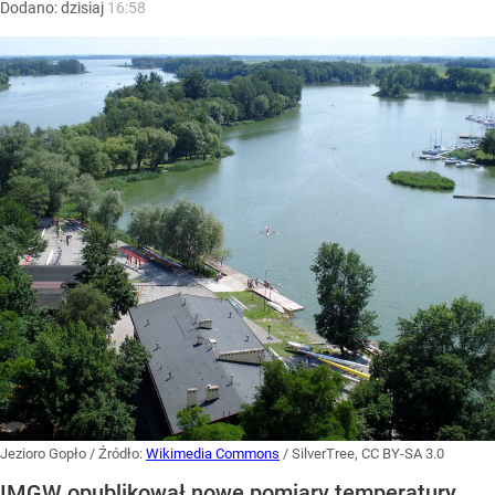
Dodano:
dzisiaj
16:58
Jezioro Gopło
/ Źródło:
Wikimedia Commons
/
SilverTree, CC BY-SA 3.0
IMGW opublikował nowe pomiary temperatury