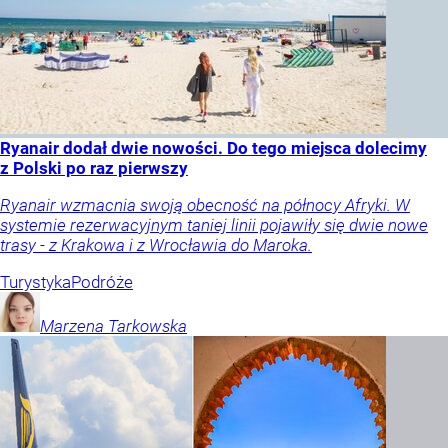
Ryanair dodał dwie nowości. Do tego miejsca dolecimy
z Polski po raz pierwszy
Ryanair wzmacnia swoją obecność na północy Afryki. W
systemie rezerwacyjnym taniej linii pojawiły się dwie nowe
trasy - z Krakowa i z Wrocławia do Maroka.
Turystyka
Podróże
Marzena
Tarkowska