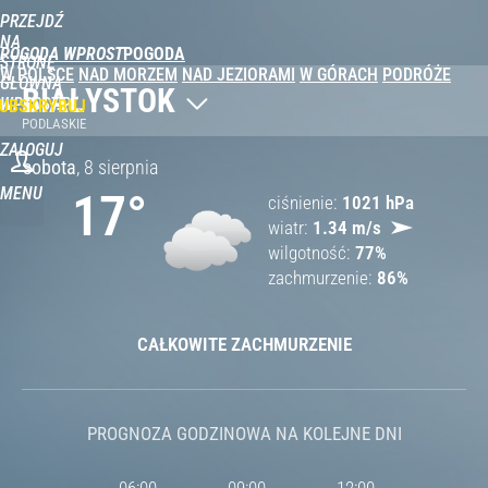
PRZEJDŹ
NA
POGODA WPROST
STRONĘ
W POLSCE
NAD MORZEM
NAD JEZIORAMI
W GÓRACH
PODRÓŻE
GŁÓWNĄ
BIAŁYSTOK
WPROST.PL
UBSKRYBUJ
PODLASKIE
ZALOGUJ
sobota
,
8 sierpnia
MENU
17
°
ciśnienie
1021
hPa
wiatr
1.34
m/s
wilgotność
77
%
zachmurzenie
86
%
CAŁKOWITE ZACHMURZENIE