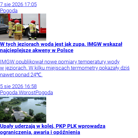
7
sie
2026
17:05
Pogoda
W tych jeziorach woda jest jak zupa. IMGW wskazał
najcieplejsze akweny w Polsce
IMGW opublikował nowe pomiary temperatury wody
w jeziorach. W kilku miejscach termometry pokazały dziś
nawet ponad 24℃.
5
sie
2026
16:58
Pogoda Wprost
Pogoda
Upały uderzają w kolej. PKP PLK wprowadza
ograniczenia, awaria i opóźnienia