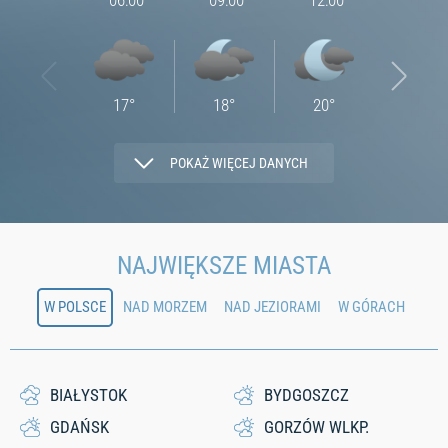
06:00
09:00
12:00
15:00
17
°
18
°
20
°
22
°
POKAŻ WIĘCEJ DANYCH
3.31
4.87
4.12
4.94
NAJWIĘKSZE MIASTA
W POLSCE
NAD MORZEM
NAD JEZIORAMI
W GÓRACH
77
70
53
44
0
0
0
0
BIAŁYSTOK
BYDGOSZCZ
GDAŃSK
GORZÓW