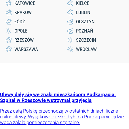
KATOWICE
KIELCE
KRAKÓW
LUBLIN
ŁÓDŹ
OLSZTYN
OPOLE
POZNAŃ
RZESZÓW
SZCZECIN
WARSZAWA
WROCŁAW
Ulewy dały się we znaki mieszkańcom Podkarpacia.
Szpital w Rzeszowie wstrzymał przyjęcia
Przez całą Polskę przechodzą w ostatnich dniach liczne
i silne ulewy. Wyjątkowo ciężko było na Podkarpaciu, gdzie
woda zalała pomieszczenia szpitalne.