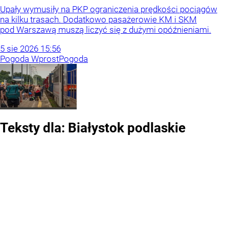
Upały wymusiły na PKP ograniczenia prędkości pociągów
na kilku trasach. Dodatkowo pasażerowie KM i SKM
pod Warszawą muszą liczyć się z dużymi opóźnieniami.
5
sie
2026
15:56
Pogoda Wprost
Pogoda
Teksty dla:
Białystok
podlaskie