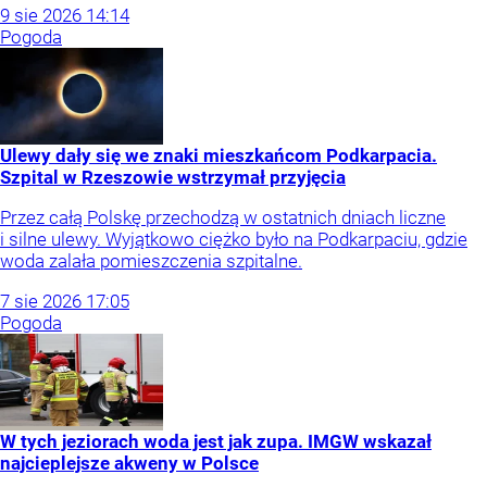
9
sie
2026
14:14
Pogoda
Ulewy dały się we znaki mieszkańcom Podkarpacia.
Szpital w Rzeszowie wstrzymał przyjęcia
Przez całą Polskę przechodzą w ostatnich dniach liczne
i silne ulewy. Wyjątkowo ciężko było na Podkarpaciu, gdzie
woda zalała pomieszczenia szpitalne.
7
sie
2026
17:05
Pogoda
W tych jeziorach woda jest jak zupa. IMGW wskazał
najcieplejsze akweny w Polsce