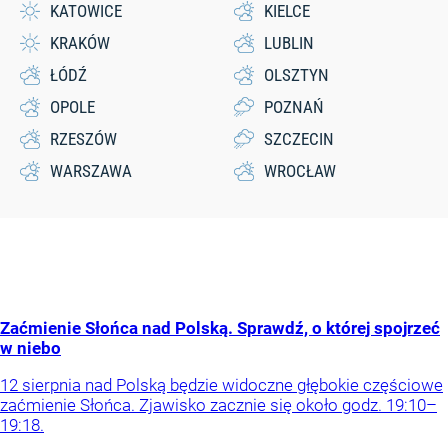
KATOWICE
KIELCE
KRAKÓW
LUBLIN
ŁÓDŹ
OLSZTYN
OPOLE
POZNAŃ
RZESZÓW
SZCZECIN
WARSZAWA
WROCŁAW
Zaćmienie Słońca nad Polską. Sprawdź, o której spojrzeć
w niebo
12 sierpnia nad Polską będzie widoczne głębokie częściowe
zaćmienie Słońca. Zjawisko zacznie się około godz. 19:10–
19:18.