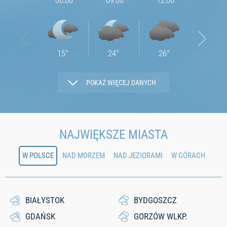
06:00
09:00
12:00
15:00
15
°
24
°
26
°
30
°
POKAŻ WIĘCEJ DANYCH
4.07
5.81
4.43
4.05
NAJWIĘKSZE MIASTA
W POLSCE
NAD MORZEM
NAD JEZIORAMI
W GÓRACH
71
54
33
35
0
0
0
0
BIAŁYSTOK
BYDGOSZCZ
GDAŃSK
GORZÓW