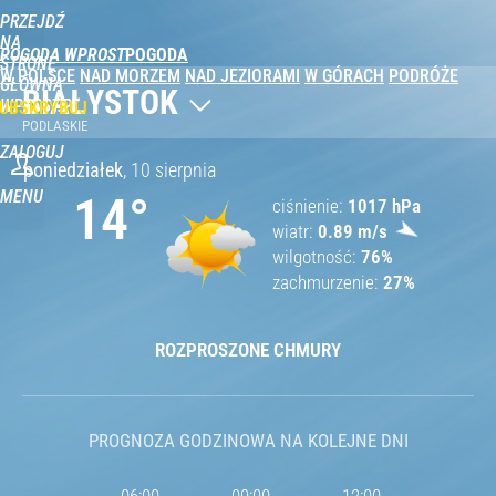
PRZEJDŹ
NA
POGODA WPROST
STRONĘ
W POLSCE
NAD MORZEM
NAD JEZIORAMI
W GÓRACH
PODRÓŻE
GŁÓWNĄ
BIAŁYSTOK
WPROST.PL
UBSKRYBUJ
PODLASKIE
ZALOGUJ
poniedziałek
,
10 sierpnia
MENU
14
°
ciśnienie
1017
hPa
wiatr
0.89
m/s
wilgotność
76
%
zachmurzenie
27
%
ROZPROSZONE CHMURY