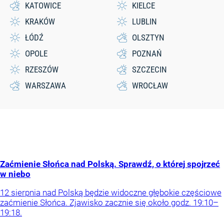
KATOWICE
KIELCE
KRAKÓW
LUBLIN
ŁÓDŹ
OLSZTYN
OPOLE
POZNAŃ
RZESZÓW
SZCZECIN
WARSZAWA
WROCŁAW
Zaćmienie Słońca nad Polską. Sprawdź, o której spojrzeć
w niebo
12 sierpnia nad Polską będzie widoczne głębokie częściowe
zaćmienie Słońca. Zjawisko zacznie się około godz. 19:10–
19:18.