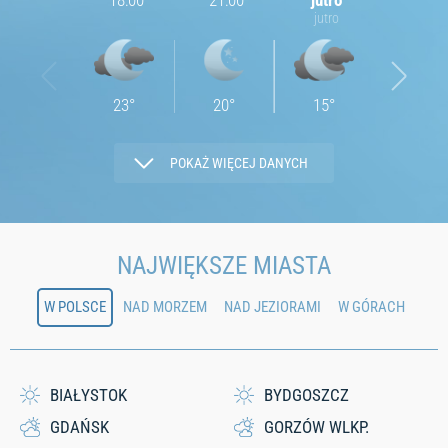
18:00
21:00
jutro
03:00
jutro
23
°
20
°
15
°
14
°
POKAŻ WIĘCEJ DANYCH
2.9
2.98
3.02
3.35
NAJWIĘKSZE MIASTA
W POLSCE
NAD MORZEM
NAD JEZIORAMI
W GÓRACH
49
57
66
68
0
0
0
0
BIAŁYSTOK
BYDGOSZCZ
GDAŃSK
GORZÓW