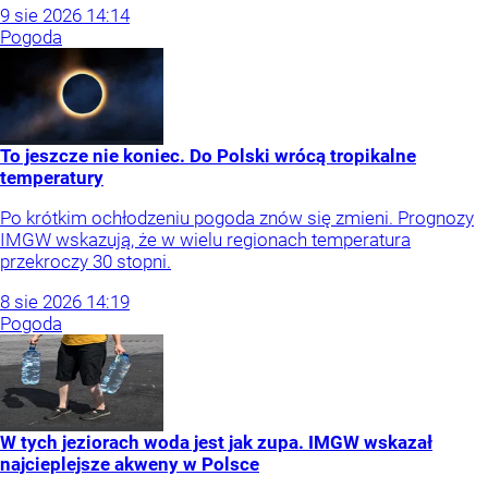
9
sie
2026
14:14
Pogoda
To jeszcze nie koniec. Do Polski wrócą tropikalne
temperatury
Po krótkim ochłodzeniu pogoda znów się zmieni. Prognozy
IMGW wskazują, że w wielu regionach temperatura
przekroczy 30 stopni.
8
sie
2026
14:19
Pogoda
W tych jeziorach woda jest jak zupa. IMGW wskazał
najcieplejsze akweny w Polsce