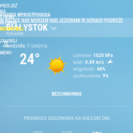
PRZEJDŹ
NA
POGODA WPROST
STRONĘ
W POLSCE
NAD MORZEM
NAD JEZIORAMI
W GÓRACH
PODRÓŻE
GŁÓWNĄ
BIAŁYSTOK
WPROST.PL
UBSKRYBUJ
PODLASKIE
ZALOGUJ
niedziela
,
9 sierpnia
MENU
24
°
ciśnienie
1020
hPa
wiatr
0.89
m/s
wilgotność
48
%
zachmurzenie
9
%
BEZCHMURNIE