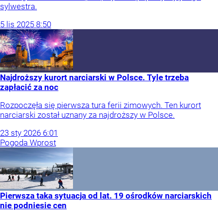
sylwestra.
5
lis
2025
8:50
Najdroższy kurort narciarski w Polsce. Tyle trzeba
zapłacić za noc
Rozpoczęła się pierwsza tura ferii zimowych. Ten kurort
narciarski został uznany za najdroższy w Polsce.
23
sty
2026
6:01
Pogoda Wprost
Pierwsza taka sytuacja od lat. 19 ośrodków narciarskich
nie podniesie cen