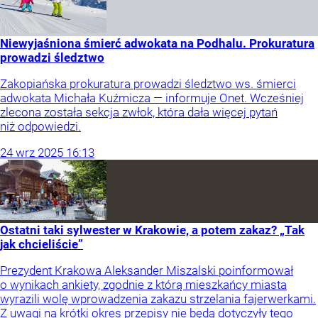
Niewyjaśniona śmierć adwokata na Podhalu. Prokuratura
prowadzi śledztwo
Zakopiańska prokuratura prowadzi śledztwo ws. śmierci
adwokata Michała Kuźmicza — informuje Onet. Wcześniej
zlecona została sekcja zwłok, która dała więcej pytań
niż odpowiedzi.
24
wrz
2025
16:13
Ostatni taki sylwester w Krakowie, a potem zakaz? „Tak
jak chcieliście”
Prezydent Krakowa Aleksander Miszalski poinformował
o wynikach ankiety, zgodnie z którą mieszkańcy miasta
wyrazili wolę wprowadzenia zakazu strzelania fajerwerkami.
Z uwagi na krótki okres przepisy nie będą dotyczyły tego