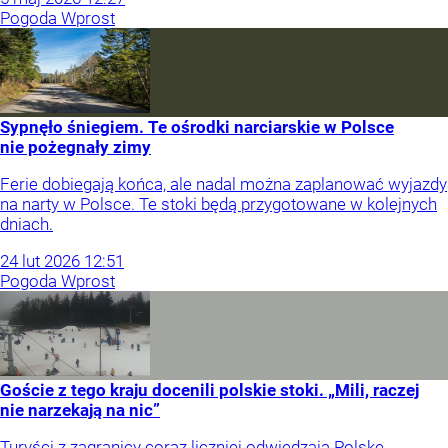
Pogoda Wprost
Sypnęło śniegiem. Te ośrodki narciarskie w Polsce
nie pożegnały zimy
Ferie dobiegają końca, ale nadal można zaplanować wyjazdy
na narty w Polsce. Te stoki będą przygotowane w kolejnych
dniach.
24
lut
2026
12:51
Pogoda Wprost
Goście z tego kraju docenili polskie stoki. „Mili, raczej
nie narzekają na nic”
Turyści z zagranicy coraz liczniej odwiedzają Polskę,