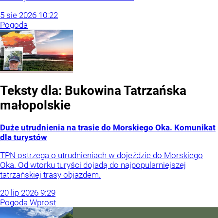
5
sie
2026
10:22
Pogoda
Teksty dla:
Bukowina Tatrzańska
małopolskie
Duże utrudnienia na trasie do Morskiego Oka. Komunikat
dla turystów
TPN ostrzega o utrudnieniach w dojeździe do Morskiego
Oka. Od wtorku turyści dojadą do najpopularniejszej
tatrzańskiej trasy objazdem.
20
lip
2026
9:29
Pogoda Wprost