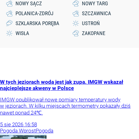
NOWY SĄCZ
NOWY TARG
POLANICA-ZDRÓJ
SZCZAWNICA
SZKLARSKA PORĘBA
USTROŃ
WISŁA
ZAKOPANE
W tych jeziorach woda jest jak zupa. IMGW wskazał
najcieplejsze akweny w Polsce
IMGW opublikował nowe pomiary temperatury wody
w jeziorach. W kilku miejscach termometry pokazały dziś
nawet ponad 24℃.
5
sie
2026
16:58
Pogoda Wprost
Pogoda