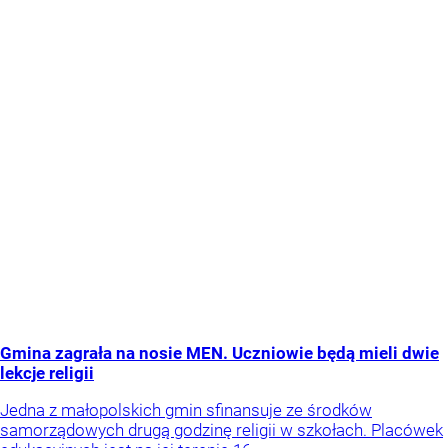
Gmina zagrała na nosie MEN. Uczniowie będą mieli dwie
lekcje religii
Jedna z małopolskich gmin sfinansuje ze środków
samorządowych drugą godzinę religii w szkołach. Placówek