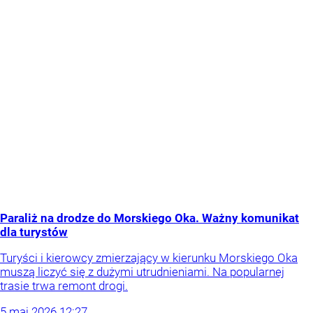
Paraliż na drodze do Morskiego Oka. Ważny komunikat
dla turystów
Turyści i kierowcy zmierzający w kierunku Morskiego Oka
muszą liczyć się z dużymi utrudnieniami. Na popularnej
trasie trwa remont drogi.
5
maj
2026
12:27