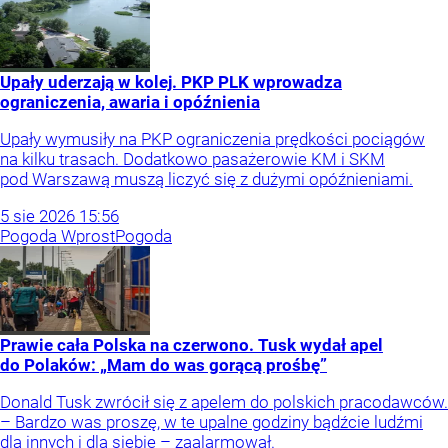
Upały uderzają w kolej. PKP PLK wprowadza
ograniczenia, awaria i opóźnienia
Upały wymusiły na PKP ograniczenia prędkości pociągów
na kilku trasach. Dodatkowo pasażerowie KM i SKM
pod Warszawą muszą liczyć się z dużymi opóźnieniami.
5
sie
2026
15:56
Pogoda Wprost
Pogoda
Prawie cała Polska na czerwono. Tusk wydał apel
do Polaków: „Mam do was gorącą prośbę”
Donald Tusk zwrócił się z apelem do polskich pracodawców.
– Bardzo was proszę, w te upalne godziny bądźcie ludźmi
dla innych i dla siebie – zaalarmował.