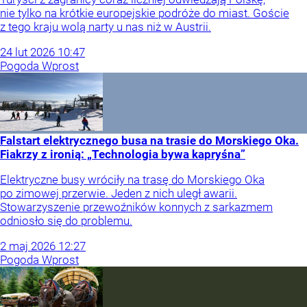
nie tylko na krótkie europejskie podróże do miast. Goście
z tego kraju wolą narty u nas niż w Austrii.
24
lut
2026
10:47
Pogoda Wprost
Falstart elektrycznego busa na trasie do Morskiego Oka.
Fiakrzy z ironią: „Technologia bywa kapryśna”
Elektryczne busy wróciły na trasę do Morskiego Oka
po zimowej przerwie. Jeden z nich uległ awarii.
Stowarzyszenie przewoźników konnych z sarkazmem
odniosło się do problemu.
2
maj
2026
12:27
Pogoda Wprost