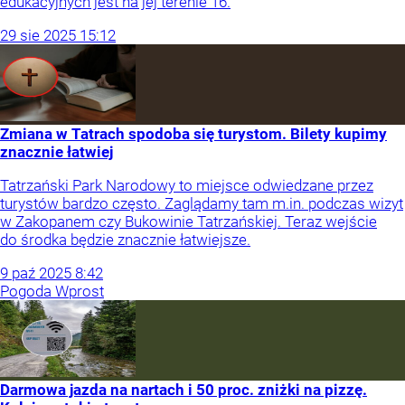
edukacyjnych jest na jej terenie 16.
29
sie
2025
15:12
Zmiana w Tatrach spodoba się turystom. Bilety kupimy
znacznie łatwiej
Tatrzański Park Narodowy to miejsce odwiedzane przez
turystów bardzo często. Zaglądamy tam m.in. podczas wizyt
w Zakopanem czy Bukowinie Tatrzańskiej. Teraz wejście
do środka będzie znacznie łatwiejsze.
9
paź
2025
8:42
Pogoda Wprost
Darmowa jazda na nartach i 50 proc. zniżki na pizzę.