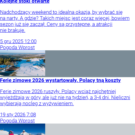
Kolejne stoki otwarte
Nadchodzący weekend to idealna okazja, by wybrać się
na narty. A gdzie? Takich miejsc jest coraz więcej, bowiem
sezon już się zaczął. Ceny są przystępne, a atrakcji
nie brakuje.
5
gru
2025
12:00
Pogoda Wprost
Ferie zimowe 2026 wystartowały. Polacy tną koszty
Ferie zimowe 2026 ruszyły. Polacy wciąż najchętniej
wyjeżdżają w góry, ale już nie na tydzień, a 3-4 dni. Nieliczni
wybierają nocleg z wyżywieniem.
19
sty
2026
7:08
Pogoda Wprost