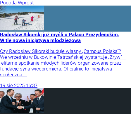
Pogoda Wprost
Radosław Sikorski już myśli o Pałacu Prezydenckim.
W tle nowa inicjatywa młodzieżowa
Czy Radosław Sikorski buduje własny „Campus Polska”?
We wrześniu w Bukowinie Tatrzańskiej wystartuje „Zryw” –
elitarne spotkanie młodych liderów organizowane przez
fundację syna wicepremiera. Oficjalnie to inicjatywa
społeczna....
19
sie
2025
16:37