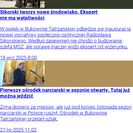
Sikorski tworzy nowe środowisko. Ekspert
nie ma wątpliwości
W piątek w Bukowinie Tatrzańskiej odbędzie się inauguracja
nowej inicjatywy społeczno-politycznej Radosława
Sikorskiego. Według zapewnień nie chodzi o budowanie
szefa MSZ, ale sprawę inaczej widzi ekspert od wizerunku.
18
wrz
2025
8:00
Pierwszy ośrodek narciarski w sezonie otwarty. Tutaj już
można jeździć
Zima dopiero za miesiąc, ale już pod koniec listopada sezon
narciarski w Polsce ruszył. Ośrodek w Bukowinie
Tatrzańskiej przetarł szlak.
21
lis
2025
11:02