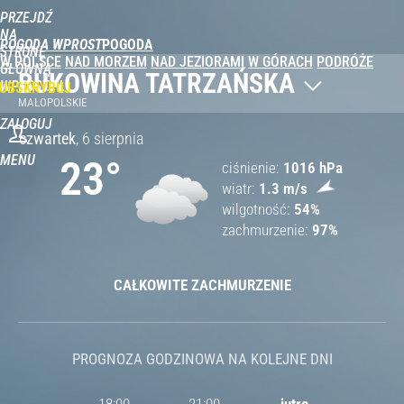
PRZEJDŹ
NA
POGODA WPROST
STRONĘ
W POLSCE
NAD MORZEM
NAD JEZIORAMI
W GÓRACH
PODRÓŻE
GŁÓWNĄ
BUKOWINA TATRZAŃSKA
WPROST.PL
UBSKRYBUJ
MAŁOPOLSKIE
ZALOGUJ
czwartek
,
6 sierpnia
MENU
23
°
ciśnienie
1016
hPa
wiatr
1.3
m/s
wilgotność
54
%
zachmurzenie
97
%
CAŁKOWITE ZACHMURZENIE