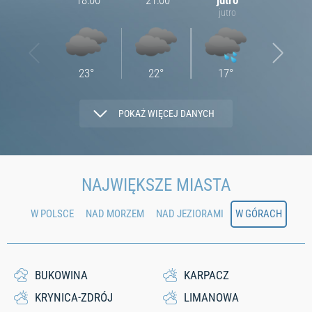
18:00
21:00
jutro
03:00
jutro
23
°
22
°
17
°
13
°
POKAŻ WIĘCEJ DANYCH
0.97
1.13
0.98
2.09
NAJWIĘKSZE MIASTA
W POLSCE
NAD MORZEM
NAD JEZIORAMI
W GÓRACH
53
60
83
98
0
0
0.19
0.29
BUKOWINA
KARPACZ
KRYNICA-ZDRÓJ
LIMANOWA