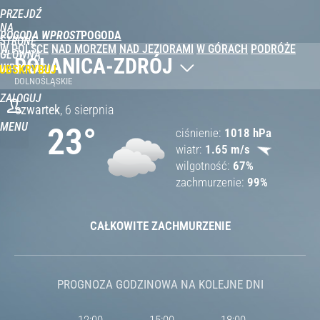
PRZEJDŹ
NA
POGODA WPROST
STRONĘ
W POLSCE
NAD MORZEM
NAD JEZIORAMI
W GÓRACH
PODRÓŻE
GŁÓWNĄ
POLANICA-ZDRÓJ
WPROST.PL
UBSKRYBUJ
DOLNOŚLĄSKIE
ZALOGUJ
czwartek
,
6 sierpnia
MENU
23
°
ciśnienie
1018
hPa
wiatr
1.65
m/s
wilgotność
67
%
zachmurzenie
99
%
CAŁKOWITE ZACHMURZENIE