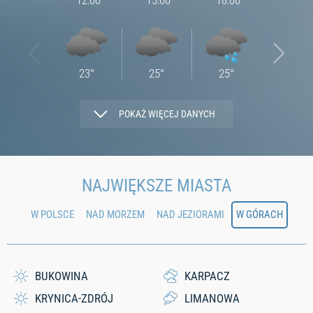
12:00
15:00
18:00
21:00
23
°
25
°
25
°
24
°
POKAŻ WIĘCEJ DANYCH
1.65
2.34
0.65
1.47
NAJWIĘKSZE MIASTA
W POLSCE
NAD MORZEM
NAD JEZIORAMI
W GÓRACH
67
62
80
89
0
0
0.35
0.39
BUKOWINA
KARPACZ
KRYNICA-ZDRÓJ
LIMANOWA