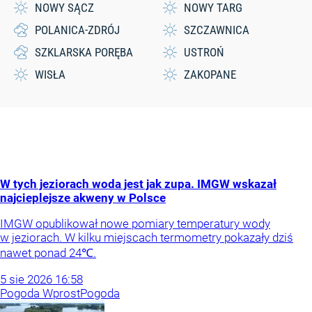
NOWY SĄCZ
NOWY TARG
POLANICA-ZDRÓJ
SZCZAWNICA
SZKLARSKA PORĘBA
USTROŃ
WISŁA
ZAKOPANE
W tych jeziorach woda jest jak zupa. IMGW wskazał
najcieplejsze akweny w Polsce
IMGW opublikował nowe pomiary temperatury wody
w jeziorach. W kilku miejscach termometry pokazały dziś
nawet ponad 24℃.
5
sie
2026
16:58
Pogoda Wprost
Pogoda