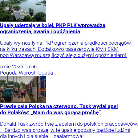
Upały uderzają w kolej. PKP PLK wprowadza
ograniczenia, awaria i opóźnienia
Upały wymusiły na PKP ograniczenia prędkości pociągów
na kilku trasach. Dodatkowo pasażerowie KM i SKM
pod Warszawą muszą liczyć się z dużymi opóźnieniami.
5
sie
2026
15:56
Pogoda Wprost
Pogoda
Prawie cała Polska na czerwono. Tusk wydał apel
do Polaków: „Mam do was gorącą prośbę”
Donald Tusk zwrócił się z apelem do polskich pracodawców.
– Bardzo was proszę, w te upalne godziny bądźcie ludźmi
dla innych i dla siebie – zaalarmował.