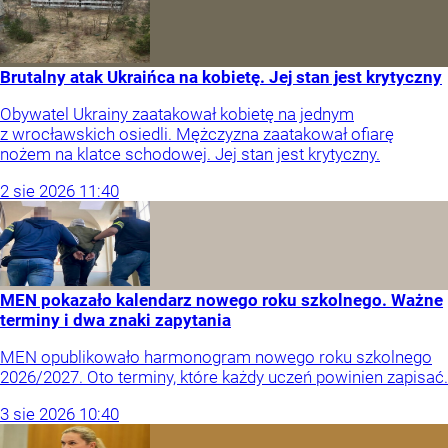
Brutalny atak Ukraińca na kobietę. Jej stan jest krytyczny
Obywatel Ukrainy zaatakował kobietę na jednym
z wrocławskich osiedli. Mężczyzna zaatakował ofiarę
nożem na klatce schodowej. Jej stan jest krytyczny.
2
sie
2026
11:40
MEN pokazało kalendarz nowego roku szkolnego. Ważne
terminy i dwa znaki zapytania
MEN opublikowało harmonogram nowego roku szkolnego
2026/2027. Oto terminy, które każdy uczeń powinien zapisać.
3
sie
2026
10:40