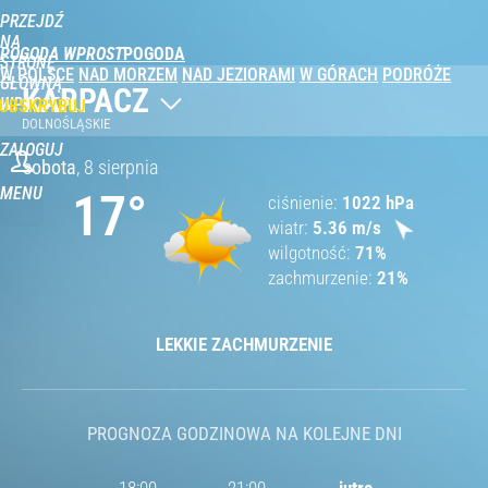
PRZEJDŹ
NA
POGODA WPROST
STRONĘ
W POLSCE
NAD MORZEM
NAD JEZIORAMI
W GÓRACH
PODRÓŻE
GŁÓWNĄ
KARPACZ
WPROST.PL
UBSKRYBUJ
DOLNOŚLĄSKIE
ZALOGUJ
sobota
,
8 sierpnia
MENU
17
°
ciśnienie
1022
hPa
wiatr
5.36
m/s
wilgotność
71
%
zachmurzenie
21
%
LEKKIE ZACHMURZENIE