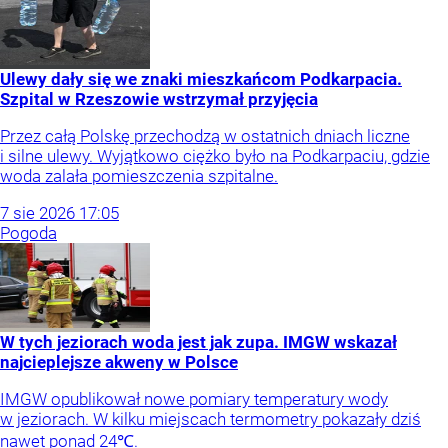
Ulewy dały się we znaki mieszkańcom Podkarpacia.
Szpital w Rzeszowie wstrzymał przyjęcia
Przez całą Polskę przechodzą w ostatnich dniach liczne
i silne ulewy. Wyjątkowo ciężko było na Podkarpaciu, gdzie
woda zalała pomieszczenia szpitalne.
7
sie
2026
17:05
Pogoda
W tych jeziorach woda jest jak zupa. IMGW wskazał
najcieplejsze akweny w Polsce
IMGW opublikował nowe pomiary temperatury wody
w jeziorach. W kilku miejscach termometry pokazały dziś
nawet ponad 24℃.