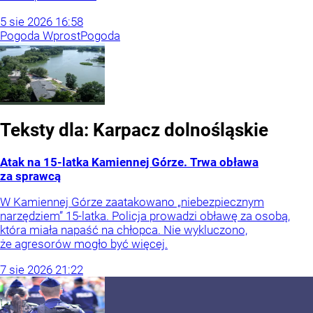
5
sie
2026
16:58
Pogoda Wprost
Pogoda
Teksty dla:
Karpacz
dolnośląskie
Atak na 15-latka Kamiennej Górze. Trwa obława
za sprawcą
W Kamiennej Górze zaatakowano „niebezpiecznym
narzędziem” 15-latka. Policja prowadzi obławę za osobą,
która miała napaść na chłopca. Nie wykluczono,
że agresorów mogło być więcej.
7
sie
2026
21:22