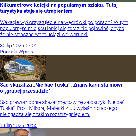
Kilkumetrowe kolejki na popularnym szlaku. Tutaj
turystyka staje się utrapieniem
Wakacje wykorzystujecie na wędrówki po górach? W tym
popularnym miejscu lepiej się teraz nie pojawiać, chyba
że nie straszne wam uciążliwe warunki.
30
lip
2026
17:01
Pogoda Wprost
Sąd skazał za „Nie bać Tuska”. Znany karnista mówi
o „grubej przesadzie”
Sąd prawomocnie skazał mężczyznę za okrzyk „Nie bać
Tuska”. Prof. Mikołaj Małecki z UJ wyjaśnił, dlaczego
nie zgadza się z takim rozstrzygnięciem.
11
lip
2026
20:55