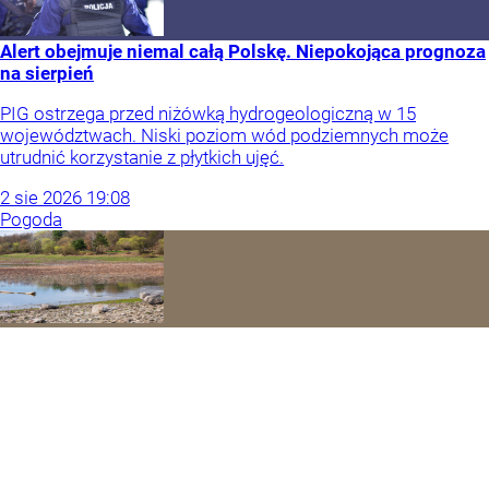
Alert obejmuje niemal całą Polskę. Niepokojąca prognoza
na sierpień
PIG ostrzega przed niżówką hydrogeologiczną w 15
województwach. Niski poziom wód podziemnych może
utrudnić korzystanie z płytkich ujęć.
2
sie
2026
19:08
Pogoda