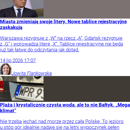
Miasta zmieniają swoje litery. Nowe tablice rejestracyjne
zaskakują
Warszawa rezygnuje z „W” na rzecz „A”, Gdańsk rezygnuje
z „G” i wprowadza literę „X”. Tablice rejestracyjne nie będą
już tak łatwe do odczytania jak dotąd.
14
lip
2026
17:07
Jowita
Flankowska
Plaża i krystalicznie czysta woda, ale to nie Bałtyk. „Mega
klimat”
Nie trzeba jechać nad morze przez całą Polskę. To jezioro
u stóp gór idealnie nadaje się na letni wypoczynek pełen