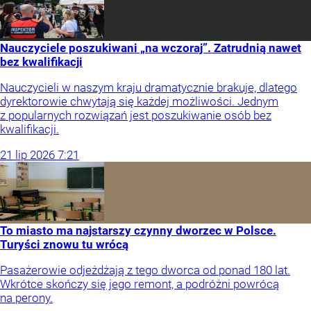
Nauczyciele poszukiwani „na wczoraj”. Zatrudnią nawet
bez kwalifikacji
Nauczycieli w naszym kraju dramatycznie brakuje, dlatego
dyrektorowie chwytają się każdej możliwości. Jednym
z popularnych rozwiązań jest poszukiwanie osób bez
kwalifikacji.
21
lip
2026
7:21
To miasto ma najstarszy czynny dworzec w Polsce.
Turyści znowu tu wrócą
Pasażerowie odjeżdżają z tego dworca od ponad 180 lat.
Wkrótce skończy się jego remont, a podróżni powrócą
na perony.