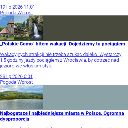
19
lip
2026
11:01
Pogoda Wprost
„Polskie Como” hitem wakacji. Dojedziemy tu pociągiem
Wakacyjnych atrakcji nie trzeba szukać daleko. Wystarczy
1,5 godziny jazdy pociągiem z Wrocławia, by dotrzeć nad
jezioro we włoskim stylu.
28
lip
2026
6:01
Pogoda Wprost
Najbogatsze i najbiedniejsze miasta w Polsce. Ogromna
dysproporcja