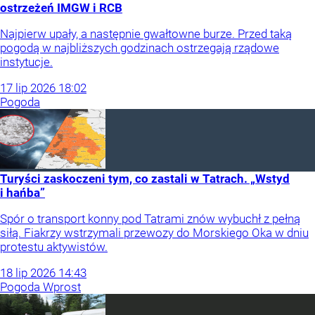
ostrzeżeń IMGW i RCB
Najpierw upały, a następnie gwałtowne burze. Przed taką
pogodą w najbliższych godzinach ostrzegają rządowe
instytucje.
17
lip
2026
18:02
Pogoda
Turyści zaskoczeni tym, co zastali w Tatrach. „Wstyd
i hańba”
Spór o transport konny pod Tatrami znów wybuchł z pełną
siłą. Fiakrzy wstrzymali przewozy do Morskiego Oka w dniu
protestu aktywistów.
18
lip
2026
14:43
Pogoda Wprost