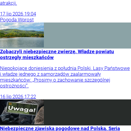
atrakcji.
17
lip
2026
19:04
Pogoda Wprost
Zobaczyli niebezpieczne zwierzę. Władze powiatu
ostrzegły mieszkańców
Niepokojące doniesienia z południa Polski. Lasy Państwowe
i władze jednego z samorządów zaalarmowały
mieszkańców: „Prosimy o zachowanie szczególnej
ostrożności”.
16
lip
2026
17:22
Niebezpieczne zjawiska pogodowe nad Polską. Seria