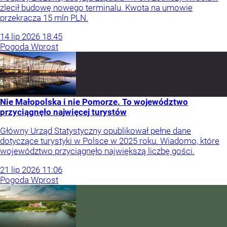
zlecił budowę nowego terminalu. Kwota na umowie
przekracza 15 mln PLN.
14
lip
2026
18:45
Pogoda Wprost
Nie Małopolska i nie Pomorze. To województwo
przyciągnęło najwięcej turystów
Główny Urząd Statystyczny opublikował pełne dane
dotyczące turystyki w Polsce w 2025 roku. Wiadomo, które
województwo przyciągnęło największą liczbę gości.
21
lip
2026
11:06
Pogoda Wprost