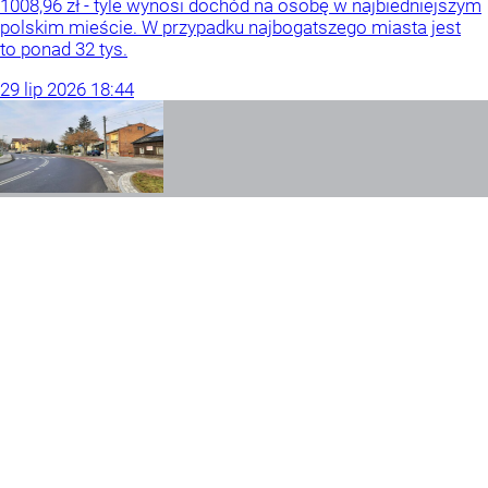
1008,96 zł - tyle wynosi dochód na osobę w najbiedniejszym
polskim mieście. W przypadku najbogatszego miasta jest
to ponad 32 tys.
29
lip
2026
18:44