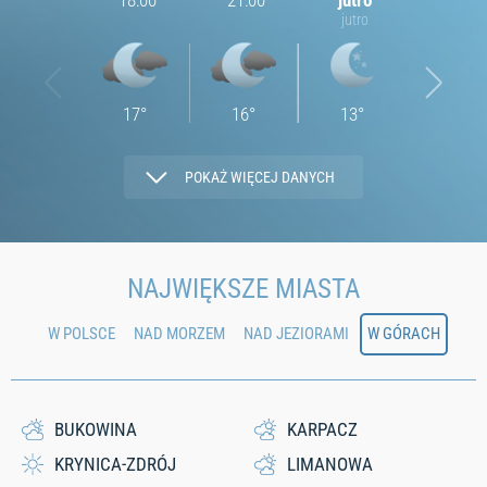
18:00
21:00
jutro
03:00
jutro
17
°
16
°
13
°
13
°
POKAŻ WIĘCEJ DANYCH
1.23
1.23
0.72
1.52
NAJWIĘKSZE MIASTA
W POLSCE
NAD MORZEM
NAD JEZIORAMI
W GÓRACH
71
70
73
70
0
0
0
0
BUKOWINA
KARPACZ
KRYNICA-ZDRÓJ
LIMANOWA