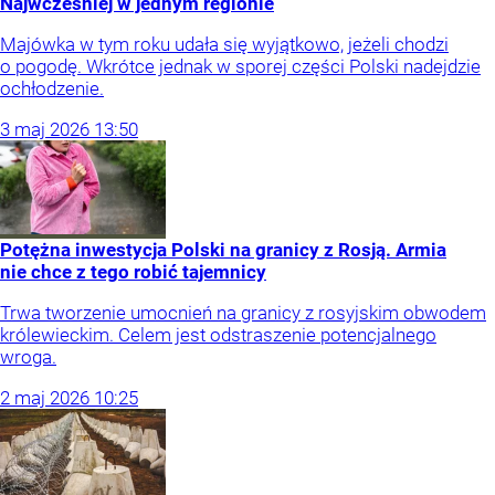
Najwcześniej w jednym regionie
Majówka w tym roku udała się wyjątkowo, jeżeli chodzi
o pogodę. Wkrótce jednak w sporej części Polski nadejdzie
ochłodzenie.
3
maj
2026
13:50
Potężna inwestycja Polski na granicy z Rosją. Armia
nie chce z tego robić tajemnicy
Trwa tworzenie umocnień na granicy z rosyjskim obwodem
królewieckim. Celem jest odstraszenie potencjalnego
wroga.
2
maj
2026
10:25