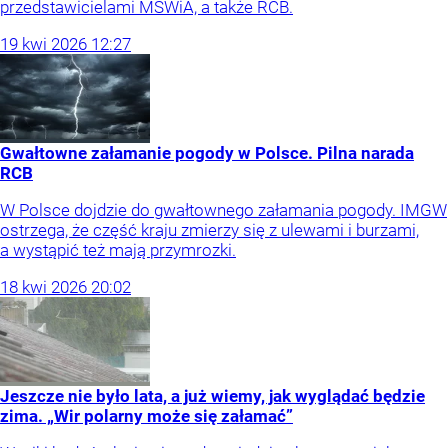
przedstawicielami MSWiA, a także RCB.
19
kwi
2026
12:27
Gwałtowne załamanie pogody w Polsce. Pilna narada
RCB
W Polsce dojdzie do gwałtownego załamania pogody. IMGW
ostrzega, że część kraju zmierzy się z ulewami i burzami,
a wystąpić też mają przymrozki.
18
kwi
2026
20:02
Jeszcze nie było lata, a już wiemy, jak wyglądać będzie
zima. „Wir polarny może się załamać”