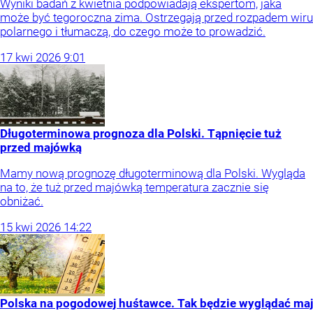
Wyniki badań z kwietnia podpowiadają ekspertom, jaka
może być tegoroczna zima. Ostrzegają przed rozpadem wiru
polarnego i tłumaczą, do czego może to prowadzić.
17
kwi
2026
9:01
Długoterminowa prognoza dla Polski. Tąpnięcie tuż
przed majówką
Mamy nową prognozę długoterminową dla Polski. Wygląda
na to, że tuż przed majówką temperatura zacznie się
obniżać.
15
kwi
2026
14:22
Polska na pogodowej huśtawce. Tak będzie wyglądać maj