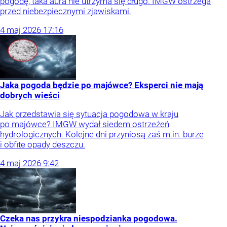
pogodę, taka aura nie utrzyma się długo. IMGW ostrzega
przed niebezpiecznymi zjawiskami.
4
maj
2026
17:16
Jaka pogoda będzie po majówce? Eksperci nie mają
dobrych wieści
Jak przedstawia się sytuacja pogodowa w kraju
po majówce? IMGW wydał siedem ostrzeżeń
hydrologicznych. Kolejne dni przyniosą zaś m.in. burze
i obfite opady deszczu.
4
maj
2026
9:42
Czeka nas przykra niespodzianka pogodowa.