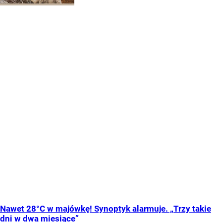
Nawet 28°C w majówkę! Synoptyk alarmuje. „Trzy takie
dni w dwa miesiące”