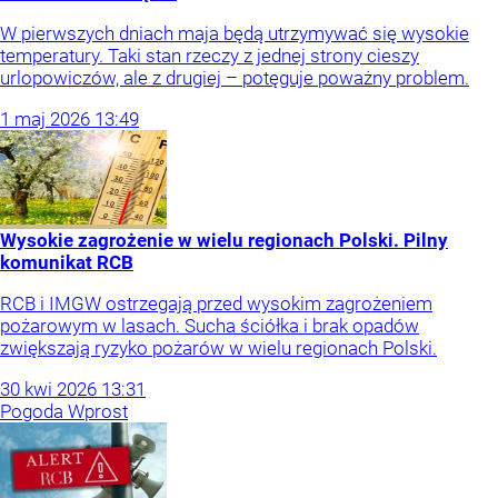
W pierwszych dniach maja będą utrzymywać się wysokie
temperatury. Taki stan rzeczy z jednej strony cieszy
urlopowiczów, ale z drugiej – potęguje poważny problem.
1
maj
2026
13:49
Wysokie zagrożenie w wielu regionach Polski. Pilny
komunikat RCB
RCB i IMGW ostrzegają przed wysokim zagrożeniem
pożarowym w lasach. Sucha ściółka i brak opadów
zwiększają ryzyko pożarów w wielu regionach Polski.
30
kwi
2026
13:31
Pogoda Wprost