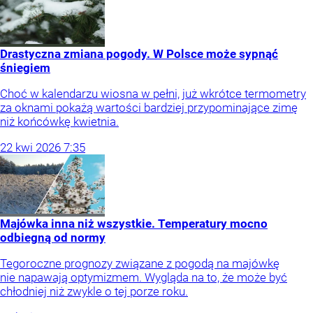
Drastyczna zmiana pogody. W Polsce może sypnąć
śniegiem
Choć w kalendarzu wiosna w pełni, już wkrótce termometry
za oknami pokażą wartości bardziej przypominające zimę
niż końcówkę kwietnia.
22
kwi
2026
7:35
Majówka inna niż wszystkie. Temperatury mocno
odbiegną od normy
Tegoroczne prognozy związane z pogodą na majówkę
nie napawają optymizmem. Wygląda na to, że może być
chłodniej niż zwykle o tej porze roku.