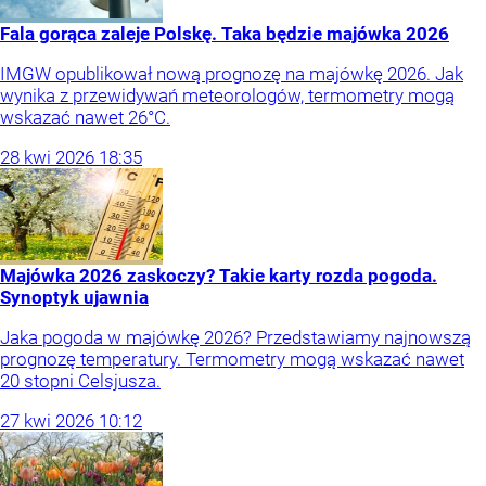
Fala gorąca zaleje Polskę. Taka będzie majówka 2026
IMGW opublikował nową prognozę na majówkę 2026. Jak
wynika z przewidywań meteorologów, termometry mogą
wskazać nawet 26°C.
28
kwi
2026
18:35
Majówka 2026 zaskoczy? Takie karty rozda pogoda.
Synoptyk ujawnia
Jaka pogoda w majówkę 2026? Przedstawiamy najnowszą
prognozę temperatury. Termometry mogą wskazać nawet
20 stopni Celsjusza.
27
kwi
2026
10:12