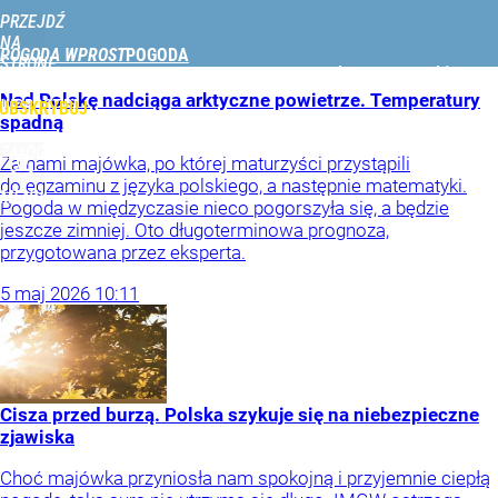
PRZEJDŹ
NA
POGODA WPROST
STRONĘ
W POLSCE
NAD MORZEM
NAD JEZIORAMI
W GÓRACH
PODRÓŻE
GŁÓWNĄ
Nad Polskę nadciąga arktyczne powietrze. Temperatury
WPROST.PL
UBSKRYBUJ
spadną
ZALOGUJ
Za nami majówka, po której maturzyści przystąpili
do egzaminu z języka polskiego, a następnie matematyki.
MENU
Pogoda w międzyczasie nieco pogorszyła się, a będzie
jeszcze zimniej. Oto długoterminowa prognoza,
przygotowana przez eksperta.
5
maj
2026
10:11
Cisza przed burzą. Polska szykuje się na niebezpieczne
zjawiska
Choć majówka przyniosła nam spokojną i przyjemnie ciepłą