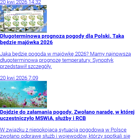
20
kwi
2026
14:32
Długoterminowa prognoza pogody dla Polski. Taka
będzie majówka 2026
Jaka będzie pogoda w majówkę 2026? Mamy najnowszą
długoterminową prognozę temperatury. Synoptyk
przedstawił szczegóły.
20
kwi
2026
7:09
Dojdzie do załamania pogody. Zwołano naradę, w której
uczestniczyło MSWiA, służby i RCB
W związku z niepokojącą sytuacją pogodową w Polsce
zwołano odprawę służb i wojewodów, którzy spotkali się